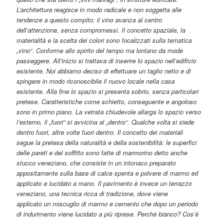
L’architettura reagisce in modo radicale e non soggetta alle
tendenze a questo compito: il vino avanza al centro
dell’attenzione, senza compromessi. Il concetto spaziale, la
materialità e la scelta dei colori sono focalizzati sulla tematica
„vino“. Conforme allo spirito del tempo ma lontano da mode
passeggere.
All’inizio si trattava di inserire lo spazio nell’edificio
esistente. Noi abbiamo deciso di effettuare un taglio netto e di
spingere in modo riconoscibile il nuovo locale nella casa
esistente. Alla fine lo spazio si presenta sobrio, senza particolari
pretese. Caratteristiche come schietto, conseguente e angoloso
sono in primo piano.
La vetrata chiudevole allarga lo spazio verso
l’esterno, il „fuori“ si avvicina al „dentro“. Qualche volta si siede
dentro fuori, altre volte fuori dentro.
Il concetto dei materiali
segue la pretesa della naturalità e della sostenibilità: le superfici
delle pareti e del soffitto sono fatte di marmorino detto anche
stucco veneziano, che consiste in un intonaco preparato
appositamente sulla base di calce spenta e polvere di marmo ed
applicato e lucidato a mano. Il pavimento è invece un terrazzo
veneziano, una tecnica ricca di tradizione, dove viene
applicato un miscuglio di marmo e cemento che dopo un periodo
di indurimento viene lucidato a più riprese.
Perchè bianco? Cos’è