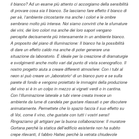
il bianco? Ad un esame più attento ci accorgiamo della sensibilità
di provare cosa sia il bianco. Se lasciamo fare effetto il bianco di
per sè, l’ambiente circostante ma anche i colori e le ombre
sembrano molto più intense. Noi siamo convinti che le sfumature
dei vini, dei loro colori ma anche dei loro sapori vengano
percepite decisamente più intensamente in un ambiente bianco.
A proposito del piano di illuminazione:
Il bianco ha la possibilità
di dare un effetto caldo ma anche di poter generare una
situazione da laboratorio. È ideale per la creazione di dramaturgie
e svolgimenti anche molto vari dal punto di vista scenografico. Il
nostro progetto aiuta a creare differenti atmosfere: Con i tubi al
neon si può creare un „laboratorio“ di un bianco puro e se sulla
parete di fondo e vengono proiettato le immagini della produzione
del vino si è in un colpo in mezzo ai vigneti verdi o in cantina.
Con l’illuminazione laterale a tubi viene creata invece un
ambiente da lume di candela per gustare rilassati o per discutere
animatamente.
Permettete che lo spazio faccia il suo effetto su
di Voi, come il vino, che gustate con tutti i vostri sensi!
Ringraziamo gli artigiani per la buona collaborazione: Il muratore
Gortana perchè la statica dell’edificio esistente non ha subito
crepe rilevanti, il fabbro Haitec perchè la vetrata chiudevole