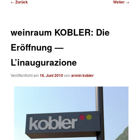
Beitragsnavigation
←
Zurück
Weiter
→
weinraum KOBLER: Die
Eröffnung —
L’inaugurazione
Veröffentlicht am
16. Juni 2010
von
armin kobler