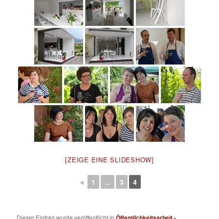
[ZEIGE EINE SLIDESHOW]
◄
1
...
3
4
Dieser Eintrag wurde veröffentlicht in
Öffentlichkeitsarbeit -