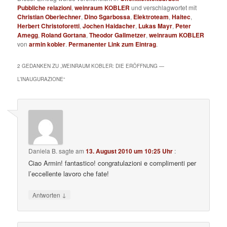
Pubbliche relazioni
,
weinraum KOBLER
und verschlagwortet mit
Christian Oberlechner
,
Dino Sgarbossa
,
Elektroteam
,
Haitec
,
Herbert Christoforetti
,
Jochen Haidacher
,
Lukas Mayr
,
Peter
Amegg
,
Roland Gortana
,
Theodor Gallmetzer
,
weinraum KOBLER
von
armin kobler
.
Permanenter Link zum Eintrag
.
2 GEDANKEN ZU „
WEINRAUM KOBLER: DIE ERÖFFNUNG —
L’INAUGURAZIONE
“
Daniela B.
sagte am
13. August 2010 um 10:25 Uhr
:
Ciao Armin! fantastico! congratulazioni e complimenti per
l’eccellente lavoro che fate!
↓
Antworten