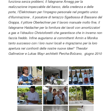
funziona senza problemi, il falegname Amegg per la
realizzazione impeccabile del banco, della credenza e delle
porte, l’Elektroteam per l’impegno personale nel progetto unico
d’illuminazione , il posatore di terrazzo Sgarbossa di Bassano del
Grappa, il pittore Oberlechner per il lavoro manuale molto fine, il
falegname Haidacher per la fornitura dei tavoli con amortizzatori
a gas e l’idraulico Christoforetti che garantisce che in inverno non
faccia freddo.
Infine auguriamo ai committenti Armin e Monika
tanto successo con i loro nuovi locali e ringraziamo per la loro
apertura nei confronti delle nostre nuove idee!“
Theodor
Gallmetzer e Lukas Mayr architetti
Percha-Bolzano, giugno 2010