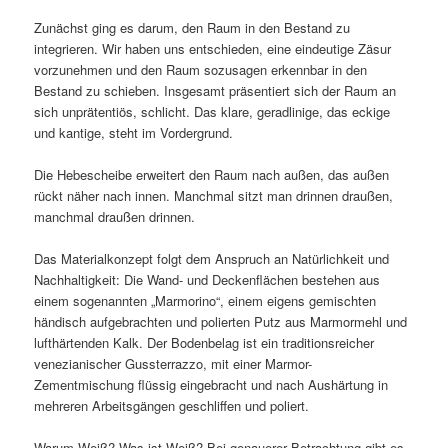
Zunächst ging es darum, den Raum in den Bestand zu
integrieren. Wir haben uns entschieden, eine eindeutige Zäsur
vorzunehmen und den Raum sozusagen erkennbar in den
Bestand zu schieben. Insgesamt präsentiert sich der Raum an
sich unprätentiös, schlicht. Das klare, geradlinige, das eckige
und kantige, steht im Vordergrund.
Die Hebescheibe erweitert den Raum nach außen, das außen
rückt näher nach innen. Manchmal sitzt man drinnen draußen,
manchmal draußen drinnen.
Das Materialkonzept folgt dem Anspruch an Natürlichkeit und
Nachhaltigkeit: Die Wand- und Deckenflächen bestehen aus
einem sogenannten „Marmorino“, einem eigens gemischten
händisch aufgebrachten und polierten Putz aus Marmormehl und
lufthärtenden Kalk. Der Bodenbelag ist ein traditionsreicher
venezianischer Gussterrazzo, mit einer Marmor-
Zementmischung flüssig eingebracht und nach Aushärtung in
mehreren Arbeitsgängen geschliffen und poliert.
Warum Weiß? Was ist Weiß? Bei genauerer Betrachtung gibt es