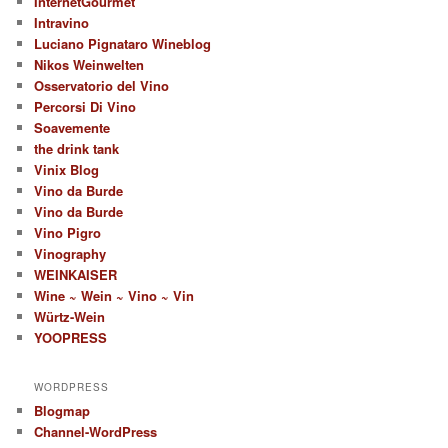
InternetGourmet
Intravino
Luciano Pignataro Wineblog
Nikos Weinwelten
Osservatorio del Vino
Percorsi Di Vino
Soavemente
the drink tank
Vinix Blog
Vino da Burde
Vino da Burde
Vino Pigro
Vinography
WEINKAISER
Wine ~ Wein ~ Vino ~ Vin
Würtz-Wein
YOOPRESS
WORDPRESS
Blogmap
Channel-WordPress