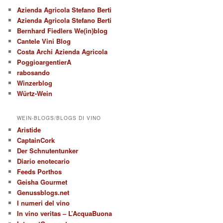
Azienda Agricola Stefano Berti
Azienda Agricola Stefano Berti
Bernhard Fiedlers We(in)blog
Cantele Vini Blog
Costa Archi Azienda Agricola
PoggioargentierA
rabosando
Winzerblog
Würtz-Wein
WEIN-BLOGS/BLOGS DI VINO
Aristide
CaptainCork
Der Schnutentunker
Diario enotecario
Feeds Porthos
Geisha Gourmet
Genussblogs.net
I numeri del vino
In vino veritas – L’AcquaBuona