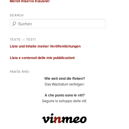
Merlot Riserva Klausner
SEARCH
S
u
c
h
TEXTE — TESTI
e
Liste und Inhalte meiner Veröffentlichungen
n
Lista e contenuti delle mie pubblicazioni
PANTA RHEI
Wie weit sind die Reben?
Das Wachstum verfolgen:
A che punto sono le viti?
Seguire lo sviluppo delle viti: