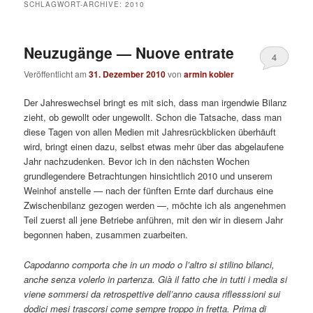
SCHLAGWORT-ARCHIVE:
2010
Neuzugänge — Nuove entrate
4
Veröffentlicht am
31. Dezember 2010
von
armin kobler
Der Jahreswechsel bringt es mit sich, dass man irgendwie Bilanz
zieht, ob gewollt oder ungewollt. Schon die Tatsache, dass man
diese Tagen von allen Medien mit Jahresrückblicken überhäuft
wird, bringt einen dazu, selbst etwas mehr über das abgelaufene
Jahr nachzudenken. Bevor ich in den nächsten Wochen
grundlegendere Betrachtungen hinsichtlich 2010 und unserem
Weinhof anstelle — nach der fünften Ernte darf durchaus eine
Zwischenbilanz gezogen werden —, möchte ich als angenehmen
Teil zuerst all jene Betriebe anführen, mit den wir in diesem Jahr
begonnen haben, zusammen zuarbeiten.
Capodanno comporta che in un modo o l’altro si stilino bilanci,
anche senza volerlo in partenza. Già il fatto che in tutti i media si
viene sommersi da retrospettive dell’anno causa riflesssioni sui
dodici mesi trascorsi come sempre troppo in fretta. Prima di