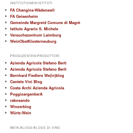
INSTITUTIONEN/ISTITUTI
FA Changins-Wädenswil
FA Geisenheim
Gemeinde Margreid Comune di Magrè
Istituto Agrario S. Michele
Versuchszentrum Laimburg
WeinObstKlosterneuburg
PRODUZENTEN/PRODUTTORI
Azienda Agricola Stefano Berti
Azienda Agricola Stefano Berti
Bernhard Fiedlers We(in)blog
Cantele Vini Blog
Costa Archi Azienda Agricola
PoggioargentierA
rabosando
Winzerblog
Würtz-Wein
WEIN-BLOGS/BLOGS DI VINO