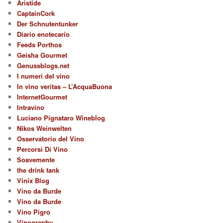
Aristide
CaptainCork
Der Schnutentunker
Diario enotecario
Feeds Porthos
Geisha Gourmet
Genussblogs.net
I numeri del vino
In vino veritas – L’AcquaBuona
InternetGourmet
Intravino
Luciano Pignataro Wineblog
Nikos Weinwelten
Osservatorio del Vino
Percorsi Di Vino
Soavemente
the drink tank
Vinix Blog
Vino da Burde
Vino da Burde
Vino Pigro
Vinography