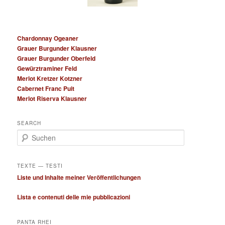
Chardonnay Ogeaner
Grauer Burgunder Klausner
Grauer Burgunder Oberfeld
Gewürztraminer Feld
Merlot Kretzer Kotzner
Cabernet Franc Puit
Merlot Riserva Klausner
SEARCH
S
u
c
h
TEXTE — TESTI
e
Liste und Inhalte meiner Veröffentlichungen
n
Lista e contenuti delle mie pubblicazioni
PANTA RHEI