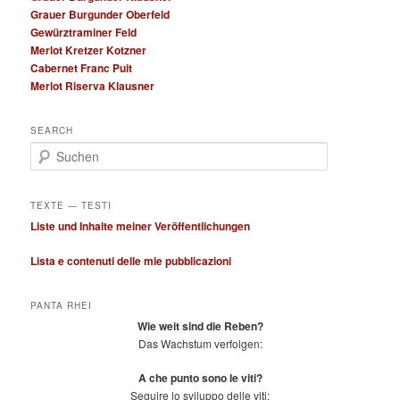
Grauer Burgunder Oberfeld
Gewürztraminer Feld
Merlot Kretzer Kotzner
Cabernet Franc Puit
Merlot Riserva Klausner
SEARCH
S
u
c
h
TEXTE — TESTI
e
Liste und Inhalte meiner Veröffentlichungen
n
Lista e contenuti delle mie pubblicazioni
PANTA RHEI
Wie weit sind die Reben?
Das Wachstum verfolgen:
A che punto sono le viti?
Seguire lo sviluppo delle viti: