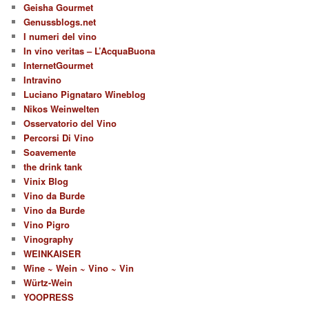
Geisha Gourmet
Genussblogs.net
I numeri del vino
In vino veritas – L’AcquaBuona
InternetGourmet
Intravino
Luciano Pignataro Wineblog
Nikos Weinwelten
Osservatorio del Vino
Percorsi Di Vino
Soavemente
the drink tank
Vinix Blog
Vino da Burde
Vino da Burde
Vino Pigro
Vinography
WEINKAISER
Wine ~ Wein ~ Vino ~ Vin
Würtz-Wein
YOOPRESS