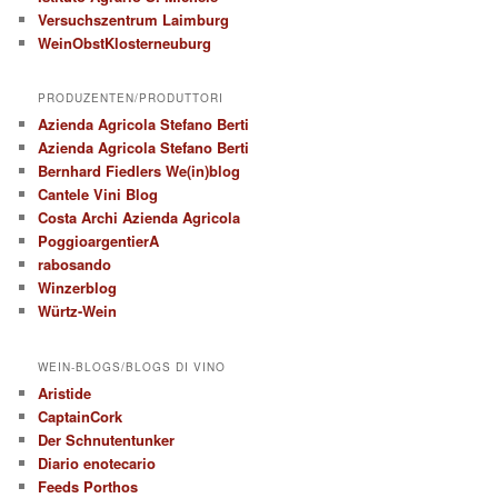
Versuchszentrum Laimburg
WeinObstKlosterneuburg
PRODUZENTEN/PRODUTTORI
Azienda Agricola Stefano Berti
Azienda Agricola Stefano Berti
Bernhard Fiedlers We(in)blog
Cantele Vini Blog
Costa Archi Azienda Agricola
PoggioargentierA
rabosando
Winzerblog
Würtz-Wein
WEIN-BLOGS/BLOGS DI VINO
Aristide
CaptainCork
Der Schnutentunker
Diario enotecario
Feeds Porthos