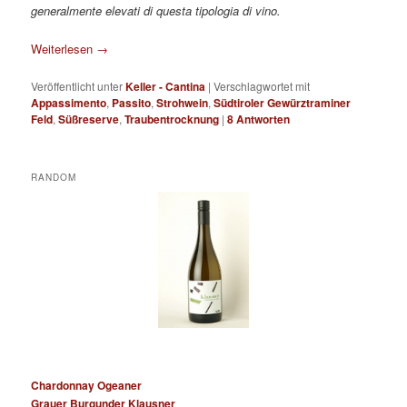
generalmente elevati di questa tipologia di vino.
Weiterlesen
→
Veröffentlicht unter
Keller - Cantina
|
Verschlagwortet mit
Appassimento
,
Passito
,
Strohwein
,
Südtiroler Gewürztraminer
Feld
,
Süßreserve
,
Traubentrocknung
|
8
Antworten
RANDOM
Chardonnay Ogeaner
Grauer Burgunder Klausner