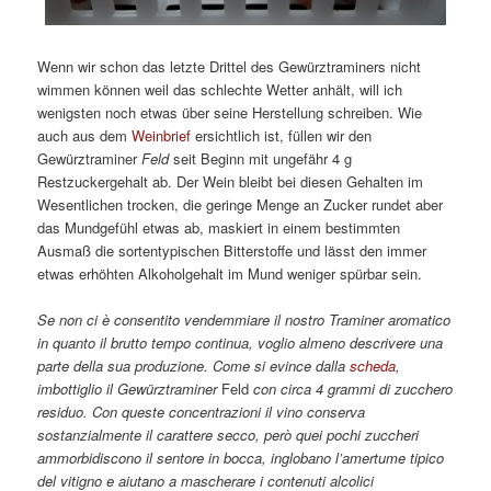
Wenn wir schon das letzte Drittel des Gewürztraminers nicht
wimmen können weil das schlechte Wetter anhält, will ich
wenigsten noch etwas über seine Herstellung schreiben. Wie
auch aus dem
Weinbrief
ersichtlich ist, füllen wir den
Gewürztraminer
Feld
seit Beginn mit ungefähr 4 g
Restzuckergehalt ab. Der Wein bleibt bei diesen Gehalten im
Wesentlichen trocken, die geringe Menge an Zucker rundet aber
das Mundgefühl etwas ab, maskiert in einem bestimmten
Ausmaß die sortentypischen Bitterstoffe und lässt den immer
etwas erhöhten Alkoholgehalt im Mund weniger spürbar sein.
Se non ci è consentito vendemmiare il nostro Traminer aromatico
in quanto il brutto tempo continua, voglio almeno descrivere una
parte della sua produzione. Come si evince dalla
scheda
,
imbottiglio il Gewürztraminer
Feld
con circa 4 grammi di zucchero
residuo. Con queste concentrazioni il vino conserva
sostanzialmente il carattere secco, però quei pochi zuccheri
ammorbidiscono il sentore in bocca, inglobano l’amertume tipico
del vitigno e aiutano a mascherare i contenuti alcolici