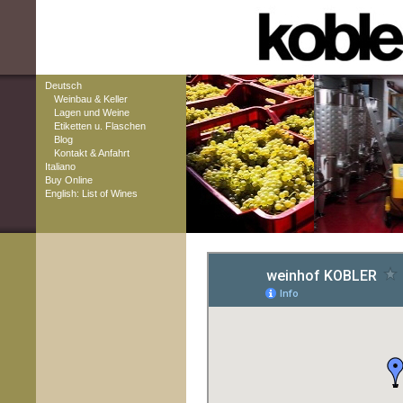
Deutsch
Weinbau & Keller
Lagen und Weine
Etiketten u. Flaschen
Blog
Kontakt & Anfahrt
Italiano
Buy Online
English: List of Wines