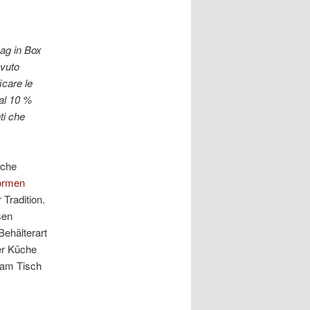
ag in Box
ovuto
icare le
al 10 %
ti che
lche
ormen
Tradition.
sen
ehälterart
der Küche
 am Tisch