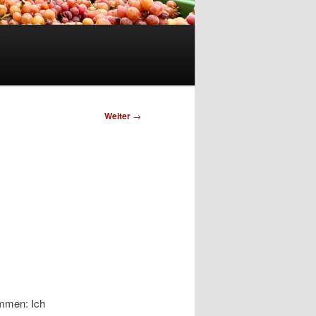
Weiter
→
ommen: Ich