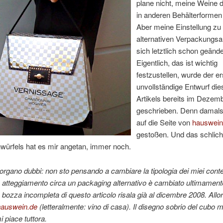
plane nicht, meine Weine
in anderen Behälterformen 
Aber meine Einstellung zu
alternativen Verpackungsa
sich letztlich schon geände
Eigentlich, das ist wichtig
festzustellen, wurde der er
unvollständige Entwurf die
Artikels bereits im Dezem
geschrieben. Denn damals 
auf die Seite von
hauswein
gestoßen. Und das schlich
würfels hat es mir angetan, immer noch.
rgano dubbi: non sto pensando a cambiare la tipologia dei miei conten
o atteggiamento circa un packaging alternativo è cambiato ultimamente
a bozza incompleta di questo articolo risala già al dicembre 2008. Allo
hauswein.de
(letteralmente: vino di casa). Il disegno sobrio del cubo m
i piace tuttora.