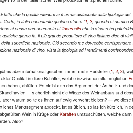
i fatto che la qualità interiore si è ormai distaccata dalla tipologia del
. Certo, in Italia
nonostante qualche sforzo (
1
,
2
) quando si nomina B
artone si pensa comunemente al
Tavernello
che io stesso ho potuto/d
qualche giorno fa. Il più grande produttore di vino italiano dice di vinif
 della superficie nazionale. Ció secondo me dovrebbe corrispondere 
uzione nazionale di vino, vista la tipologia ed i rendimenti corrisponden
bt es aber international gesehen immer mehr Hersteller (
1
,
2
,
3
), we
ekter Qualität in diese Behälter, welche inzwischen alle möglichen
F
 haben, abfüllen. Es bleibt also das Argument der Ästhetik und der 
n Skandinavien — sicherlich nicht die Wiege des Weinanbaus und des
aber warum sollte es ihnen auf ewig verwehrt bleiben? — wo diese B
htliches Marktsegment abdeckt, ist es üblich, so las ich kürzlich, in 
abgefüllten Wein in Krüge oder
Karaffen
umzuschütten, welche dann
erden. Also?