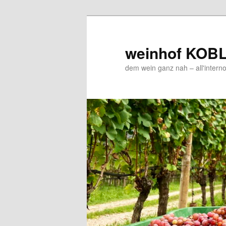
Zum
Inhalt
wechseln
weinhof KOB
dem wein ganz nah – all'interno