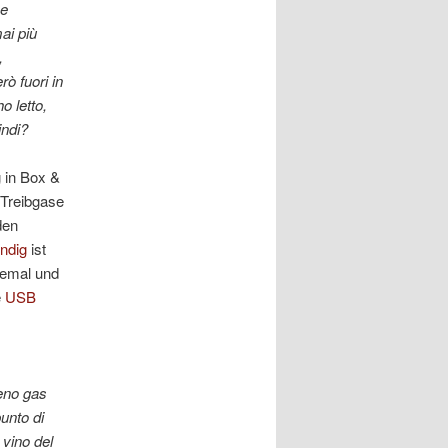
he
ai più
,
rò fuori in
o letto,
indi?
 in Box &
 Treibgase
den
ndig
ist
lemal und
e
USB
meno gas
punto di
 vino del