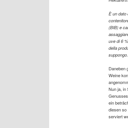
È un dato d
contenitore
(BIB) e c
assaggiare 
uve di 6 %
della prod
suppongo.
Daneben gi
Weine korr
angenommen
Nun ja, i
Genusses, 
ein beträc
diesen so 
serviert w