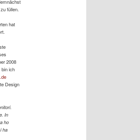
 demnächst
zu füllen.
rten hat
rt.
ste
ses
ber 2008
bin ich
.de
te Design
itori.
. In
ra ho
i ha