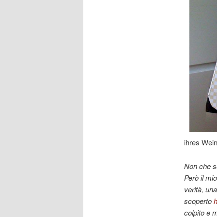
ihres Wein
Non che so
Però il mi
verità, un
scoperto
colpito e m