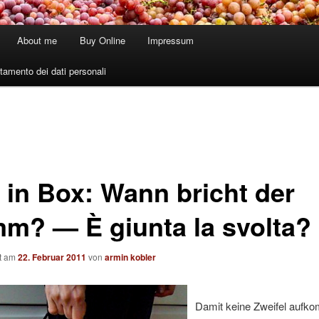
About me
Buy Online
Impressum
tamento dei dati personali
 in Box: Wann bricht der
m? — È giunta la svolta?
ht am
22. Februar 2011
von
armin kobler
Damit keine Zweifel aufk