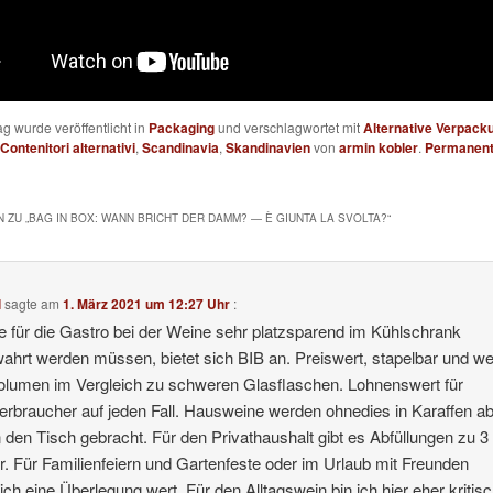
ag wurde veröffentlicht in
Packaging
und verschlagwortet mit
Alternative Verpack
Contenitori alternativi
,
Scandinavia
,
Skandinavien
von
armin kobler
.
Permanent
 ZU „
BAG IN BOX: WANN BRICHT DER DAMM? — È GIUNTA LA SVOLTA?
“
l
sagte am
1. März 2021 um 12:27 Uhr
:
 für die Gastro bei der Weine sehr platzsparend im Kühlschrank
ahrt werden müssen, bietet sich BIB an. Preiswert, stapelbar und we
olumen im Vergleich zu schweren Glasflaschen. Lohnenswert für
rbraucher auf jeden Fall. Hausweine werden ohnedies in Karaffen abg
 den Tisch gebracht. Für den Privathaushalt gibt es Abfüllungen zu 3
er. Für Familienfeiern und Gartenfeste oder im Urlaub mit Freunden
lich eine Überlegung wert. Für den Alltagswein bin ich hier eher kritisc