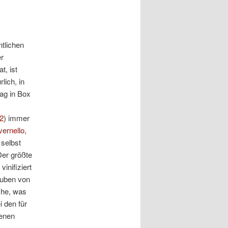
ntlichen
er
t, ist
lich, in
Bag in Box
2
) immer
vernello
,
 selbst
Der größte
inifiziert
auben von
che, was
 den für
menen