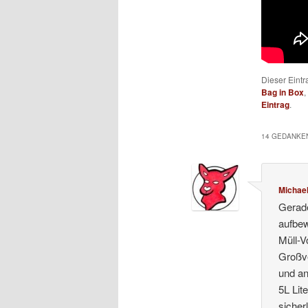
Dieser Eintr
Bag in Box
,
Eintrag
.
14 GEDANKEN
Michae
Gerade
aufbew
Müll-V
Großve
und an
5L Lit
sicher