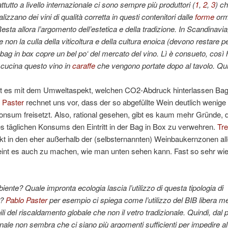
tutto a livello internazionale ci sono sempre più produttori (
1
,
2
,
3
) c
zzano dei vini di qualità corretta in questi contenitori dalle
forme
orm
esta allora l’argomento dell’estetica e della tradizione. In Scandinavia
non la culla della viticoltura e della cultura enoica (devono restare pe
 bag in box copre un bel po‘ del mercato del vino. Lì è consueto, così h
 cucina questo vino in
caraffe
che vengono portate dopo al tavolo. Qu
st es mit dem Umweltaspekt, welchen CO2-Abdruck hinterlassen Bag
 Paster
rechnet uns vor, dass der so abgefüllte Wein deutlich wenige
nsum freisetzt. Also, rational gesehen, gibt es kaum mehr Gründe, 
 täglichen Konsums den Eintritt in der Bag in Box zu verwehren.
Tre
kt in den eher außerhalb der (selbsternannten) Weinbaukernzonen al
int es auch zu machen, wie man unten sehen kann. Fast so sehr wi
iente? Quale impronta ecologia lascia l’utilizzo di questa tipologia di
g?
Pablo Paster
per esempio ci spiega come l’utilizzo del BIB libera 
li del riscaldamento globale che non il vetro tradizionale. Quindi, dal 
onale non sembra che ci siano più argomenti sufficienti per impedire al