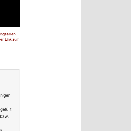
ungsarten
,
er Link zum
niger
efüllt
 bzw.
h.