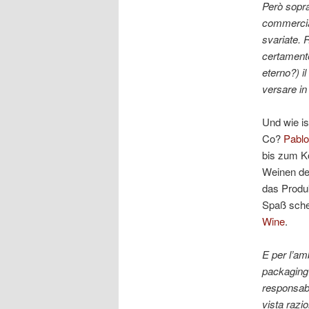
Però soprat
commerciali
svariate. R
certamente 
eterno?) il
versare in
Und wie i
Co?
Pablo
bis zum Ko
Weinen des
das Produ
Spaß sche
Wine
.
E per l’amb
packagin
responsabi
vista razi