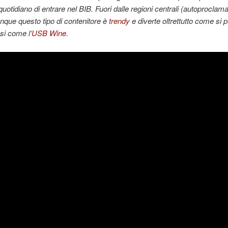
otidiano di entrare nel BIB. Fuori dalle regioni centrali (autoproclama
que questo tipo di contenitore è
trendy
e diverte oltrettutto come si 
si come l‘
USB Wine
.