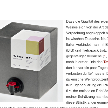
Dass die Qualität des eige
Weines sich von der Art d
Verpackung abgekoppelt ha
inzwischen Tatsache. Natür
Italien verbindet man mit 
(BIB) und Tretrapack trotz
gegenteiliger Versuche (
1
,
noch in erster Linie den
Ta
den ich vor ein paar Tagen
verkosten durfte/musste. 
italienische Weinproduzent v
laut Eigenerklärung die Tr
6 % der nationalen Rebflä
meiner Schätzung nach bei
diese Stilistik angeneom
ägen 10 % der italienischen Weinproduktion entsprechen dürfte.