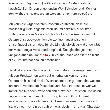
Wirrwarr an Regionen, Qualitätsstufen und Sorten, welche
hauptsächlich für den angehenden Weinliebhaber und -Kenner
sehr wichtig sind, angeboten werden, ist sehr zu begrüßen.
Ich kann die Organisatoren insofern verstehen, dass sie
möglichst gut die angemieteten Räumlichkeiten ausnutzen
wollen, aber diese Messe ist das önologische Aushängeschild
Österreichs, weswegen ich die wenigen ausländischen
Einsprängsel als unnötig, für die Einheitlichkeit bzw. die Identität
der Messe sogar verwirrend empfand. Das gleiche geschieht
übrigens auch bei der
Vinitaly
in Verona, aber was tut man nicht
alles, um international zu erscheinen.
Der Andrang war Sonntags nicht sehr stark, weswegen man sich
mit den Produzenten auch gut unterhalten konnte. Dass
Österreich hinsichtlich der Weinqualität sehr gut dasteht, wusste
ich schon vor diesem Messebesuch. Sehr interessant war wie
immer, die Nuancen zwischen den einzelnen Betrieben und deren
Lagen herauszuschmecken. Einzig bei der Säure kommt mir
inzwischen vor, als ob diese nicht mehr so kernig und markant
ist, wie noch vor einigen Jahren, was doch m.E. etwas Charakter