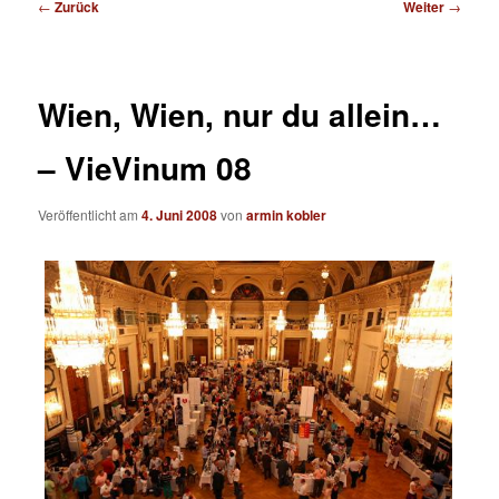
Beitragsnavigation
←
Zurück
Weiter
→
Wien, Wien, nur du allein…
– VieVinum 08
Veröffentlicht am
4. Juni 2008
von
armin kobler