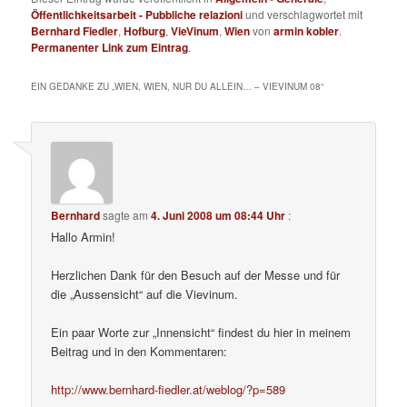
Öffentlichkeitsarbeit - Pubbliche relazioni
und verschlagwortet mit
Bernhard Fiedler
,
Hofburg
,
VieVinum
,
Wien
von
armin kobler
.
Permanenter Link zum Eintrag
.
EIN GEDANKE ZU „
WIEN, WIEN, NUR DU ALLEIN… – VIEVINUM 08
“
Bernhard
sagte am
4. Juni 2008 um 08:44 Uhr
:
Hallo Armin!
Herzlichen Dank für den Besuch auf der Messe und für
die „Aussensicht“ auf die Vievinum.
Ein paar Worte zur „Innensicht“ findest du hier in meinem
Beitrag und in den Kommentaren:
http://www.bernhard-fiedler.at/weblog/?p=589