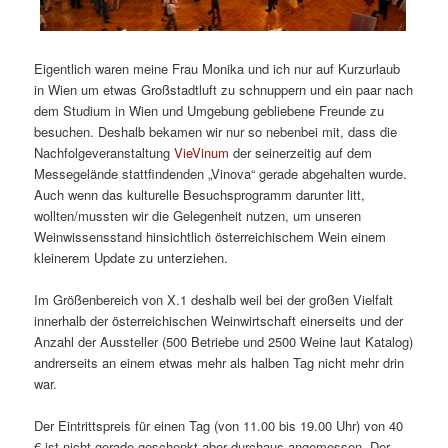
Eigentlich waren meine Frau Monika und ich nur auf Kurzurlaub
in Wien um etwas Großstadtluft zu schnuppern und ein paar nach
dem Studium in Wien und Umgebung gebliebene Freunde zu
besuchen. Deshalb bekamen wir nur so nebenbei mit, dass die
Nachfolgeveranstaltung
VieVinum
der seinerzeitig auf dem
Messegelände stattfindenden „Vinova“ gerade abgehalten wurde.
Auch wenn das kulturelle Besuchsprogramm darunter litt,
wollten/mussten wir die Gelegenheit nutzen, um unseren
Weinwissensstand hinsichtlich österreichischem Wein einem
kleinerem Update zu unterziehen.
Im Größenbereich von X.1 deshalb weil bei der großen Vielfalt
innerhalb der österreichischen Weinwirtschaft einerseits und der
Anzahl der Aussteller (500 Betriebe und 2500 Weine laut Katalog)
andrerseits an einem etwas mehr als halben Tag nicht mehr drin
war.
Der Eintrittspreis für einen Tag (von 11.00 bis 19.00 Uhr) von 40
€ ist nicht gerade geschenkt aber durchaus angemessen. Der