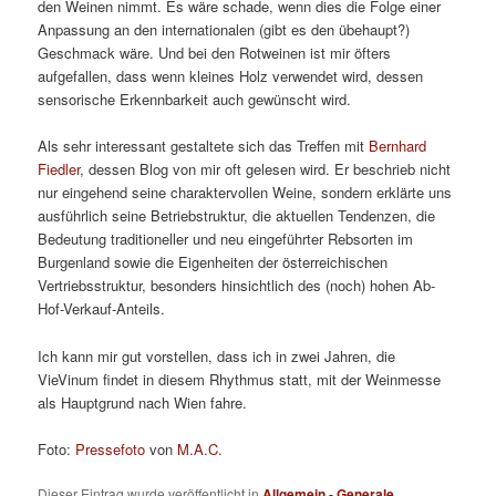
den Weinen nimmt. Es wäre schade, wenn dies die Folge einer
Anpassung an den internationalen (gibt es den übehaupt?)
Geschmack wäre. Und bei den Rotweinen ist mir öfters
aufgefallen, dass wenn kleines Holz verwendet wird, dessen
sensorische Erkennbarkeit auch gewünscht wird.
Als sehr interessant gestaltete sich das Treffen mit
Bernhard
Fiedler
, dessen Blog von mir oft gelesen wird. Er beschrieb nicht
nur eingehend seine charaktervollen Weine, sondern erklärte uns
ausführlich seine Betriebstruktur, die aktuellen Tendenzen, die
Bedeutung traditioneller und neu eingeführter Rebsorten im
Burgenland sowie die Eigenheiten der österreichischen
Vertriebsstruktur, besonders hinsichtlich des (noch) hohen Ab-
Hof-Verkauf-Anteils.
Ich kann mir gut vorstellen, dass ich in zwei Jahren, die
VieVinum findet in diesem Rhythmus statt, mit der Weinmesse
als Hauptgrund nach Wien fahre.
Foto:
Pressefoto
von
M.A.C.
Dieser Eintrag wurde veröffentlicht in
Allgemein - Generale
,