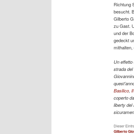
Richtung 
besucht. B
Gilberto 
zu Gast.
und der Bo
gedeckt u
mithalten,
Un effetto
strada del
Giovannini
quest’anno
Basilico
,
I
coperto da
liberty de
sicuramente
Dieser Eintr
Gilberto Gi