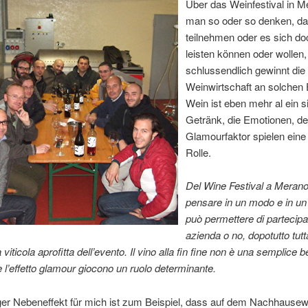
Über das Weinfestival in 
man so oder so denken, da
teilnehmen oder es sich do
leisten können oder wollen,
schlussendlich gewinnt di
Weinwirtschaft an solchen 
Wein ist eben mehr al ein 
Getränk, die Emotionen, de
Glamourfaktor spielen eine
Rolle.
Del Wine Festival a Merano
pensare in un modo e in un a
può permettere di partecip
azienda o no, dopotutto tutt
viticola aprofitta dell’evento. Il vino alla fin fine non è una semplice 
 l’effetto glamour giocono un ruolo determinante.
iger Nebeneffekt für mich ist zum Beispiel, dass auf dem Nachhause