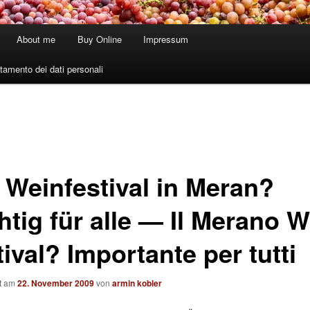
About me
Buy Online
Impressum
tamento dei dati personali
 Weinfestival in Meran?
htig für alle — Il Merano 
ival? Importante per tutti
ht am
22. November 2009
von
armin kobler