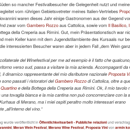
Süden so mancher Festivalbesucher die Gelegenheit nutzt und meine
egleitet vom rührigen Gebietsvetreter meines Italien-Vertriebes
Propo
Giovannini waren dieses Jahr einige Gastronomen aus der Gegend vo
 Und zwar vom
Gambero Rozzo
aus Cattolica, sowie vom
Il Basilico
,
ttega della Creperia aus Rimini. Gut, mein Präsentationstisch war ni
nd mein Keller kann mit dem Jugendstilambiente des Kursaals nur be
 die interessierten Besucher waren aber in jedem Fall „dem Wein ganz
 collaterale del Winefestival per me ad esempio è il fatto che qualcuno,
 ritorno verso sud, passa a visitare la mia azienda. Accompaganti da 
, il dinamico rappresentante del mio disributore nazionale
Proposta Vi
 sono passati i ristoratori del
Gambero Rozzo
di Cattolica, oltre a que
l Quartino
e della Bottega della Creperia aus Rimini. Ok, il mio tavolo 
 una tovaglia bianca e la mia cantina non può concorrenziare con la sa
l Kurhaus di Merano, ma i miei ospiti peraltro molto interessari erano
 „all’interno del vino.“
ag wurde veröffentlicht in
Öffentlichkeitsarbeit - Pubbliche relazioni
und verschlag
ovannini
,
Meran Wein Festival
,
Merano Wine Festival
,
Proposta Vini
von
armin ko