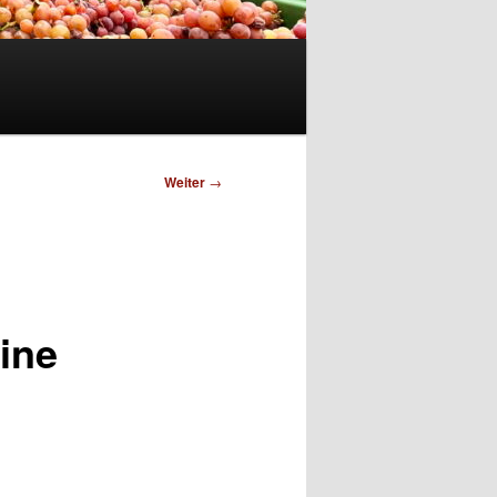
Weiter
→
Wine