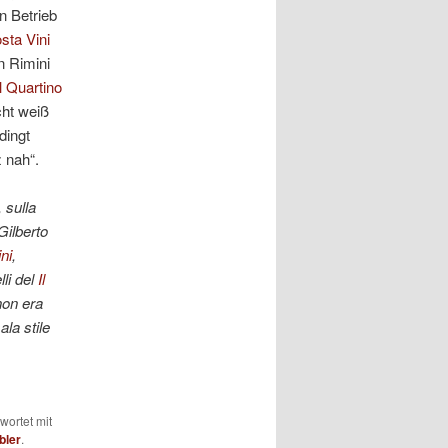
n Betrieb
sta Vini
n Rimini
Il Quartino
cht weiß
dingt
 nah“.
 sulla
Gilberto
ni
,
lli del
Il
non era
la stile
wortet mit
bler
.