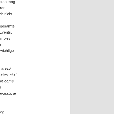
Meran mag
ran
ch nicht
e gesamte
Events.
simples
r
 wichtige
 si può
ltro, ci si
are come
a
bevanda, le
weg