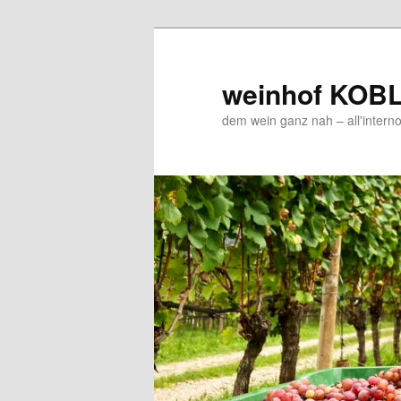
Zum
Inhalt
wechseln
weinhof KOB
dem wein ganz nah – all'interno