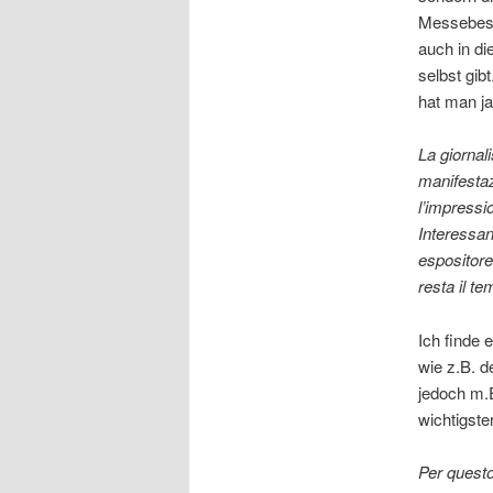
Messebesuc
auch in di
selbst gib
hat man ja
La giornal
manifestaz
l’impressi
Interessan
espositore
resta il te
Ich finde 
wie z.B. d
jedoch m.
wichtigste
Per questo