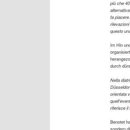
più che 40
alternativ
fa piacere.
rilevazion
questo una 
Im Hin un
organisier
herangezog
durch dür
Nella diat
Düsseldor
orientata v
quell’even
riferisce il
Benotet ha
sondern d