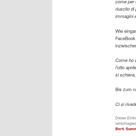
come per e
riuscito d
immagini e
Wie eingan
FaceBook a
inzwischen
Come ho det
l’otto apri
si schiera
Bis zum nä
Ci si rived
Dieser Eintr
verschlagwo
Berti
,
Sum