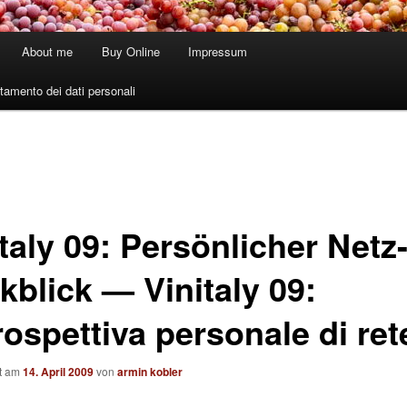
About me
Buy Online
Impressum
tamento dei dati personali
taly 09: Persönlicher Netz
kblick — Vinitaly 09:
ospettiva personale di ret
ht am
14. April 2009
von
armin kobler