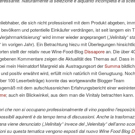
nteressante. Naturalmente la selezione è alquanto incompleta e la scel
iebhaber, die sich nicht professionell mit dem Produkt abgeben, im
bevölkern und potentielle Einkäufer verdrängen, ist seit langem ein
Verjahrmarktisierung“ wird immer wieder angeprangert („Velinitaly“ sta
y“ im vorigen Jahr). Ein Betrachtung hiezu mit Überlegungen hinsichtli
ten stellt der relativ neue Wine-Food-Blog
Dissapore
an. Die über 4
gebenen Kommentare zeigen die Aktualität des Themas auf. Dass in
bei mein Heimatdorf Margreid als Austragungsort der
Summa
bildlich
t und positiv erwähnt wird, erfüllt mich natürlich mit Genugtuung. No
über 100 Leserbeiträge) konnte das wortgewandte Blogger-Team
sgemäß mit dem aufschlussreichen Erfahrungsbericht einer weininter
ame
; auch ein Blickwinkel, aus dem man die Vinitaly betrachten kann.
i che non si occupano professionalmente di vino popolino l’esposizi
ossibili aquirenti è da tempo tema di discussioni. Anche la trasfomaz
ana viene denunciato („Velinitaly“ invece del „Velenitaly“ dell’anno sco
oni su questa tematica vengono esposti dal nuovo Wine Food Blog
D