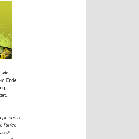
n wie
rem Ende
log
tet.
Dopo che è
o l’unico
to di