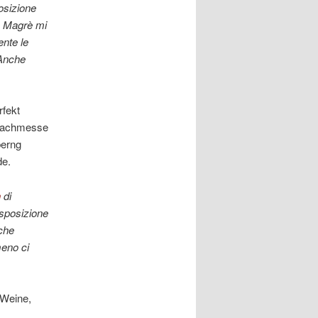
osizione
e Magrè mi
ente le
 Anche
fekt
e Fachmesse
berng
de.
n
di
sposizione
nche
meno ci
 Weine,