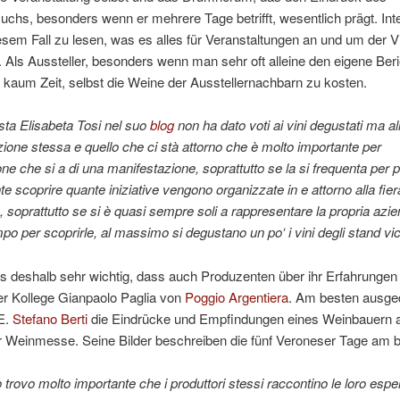
hs, besonders wenn er mehrere Tage betrifft, wesentlich prägt. Int
esem Fall zu lesen, was es alles für Veranstaltungen an und um der Vi
t. Als Aussteller, besonders wenn man sehr oft alleine den eigene Berie
 kaum Zeit, selbst die Weine der Ausstellernachbarn zu kosten.
ista Elisabeta Tosi nel suo
blog
non ha dato voti ai vini degustati ma al
ione stessa e quello che ci stà attorno che è molto importante per
one che si a di una manifestazione, soprattutto se la si frequenta per pi
te scoprire quante iniziative vengono organizzate in e attorno alla fi
, soprattutto se si è quasi sempre soli a rappresentare la propria azi
mpo per scoprirle, al massimo si degustano un po‘ i vini degli stand vic
es deshalb sehr wichtig, dass auch Produzenten über ihr Erfahrungen 
er Kollege Gianpaolo Paglia von
Poggio Argentiera
. Am besten ausge
E.
Stefano Berti
die Eindrücke und Empfindungen eines Weinbauern au
r Weinmesse. Seine Bilder beschreiben die fünf Veroneser Tage am 
 trovo molto importante che i produttori stessi raccontino le loro espe