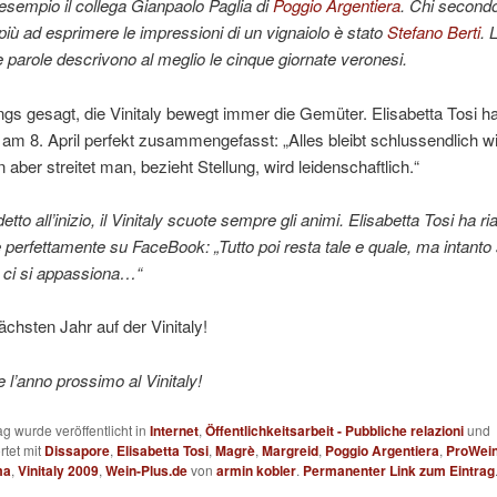
sempio il collega Gianpaolo Paglia di
Poggio Argentiera
. Chi second
i più ad esprimere le impressioni di un vignaiolo è stato
Stefano Berti
. 
 parole descrivono al meglio le cinque giornate veronesi.
gs gesagt, die Vinitaly bewegt immer die Gemüter. Elisabetta Tosi ha
m 8. April perfekt zusammengefasst: „Alles bleibt schlussendlich wi
 aber streitet man, bezieht Stellung, wird leidenschaftlich.“
to all’inizio, il Vinitaly scuote sempre gli animi. Elisabetta Tosi ha r
le perfettamente su FaceBook: „Tutto poi resta tale e quale, ma intanto si
, ci si appassiona…“
chsten Jahr auf der Vinitaly!
e l’anno prossimo al Vinitaly!
ag wurde veröffentlicht in
Internet
,
Öffentlichkeitsarbeit - Pubbliche relazioni
und
rtet mit
Dissapore
,
Elisabetta Tosi
,
Magrè
,
Margreid
,
Poggio Argentiera
,
ProWei
ma
,
Vinitaly 2009
,
Wein-Plus.de
von
armin kobler
.
Permanenter Link zum Eintrag