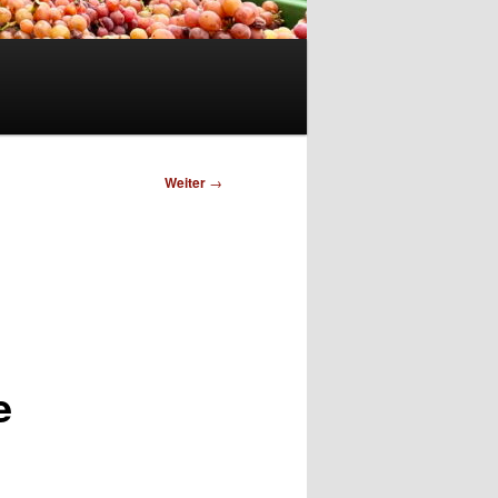
Weiter
→
-
e