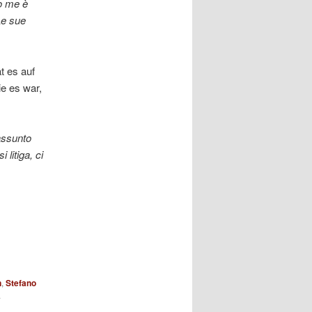
o me è
Le sue
t es auf
e es war,
iassunto
 litiga, ci
n
,
Stefano
.