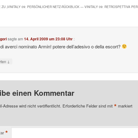
 ZU „
VINITALY 09: PERSÖNLICHER NETZ-RÜCKBLICK — VINITALY 09: RETROSPETTIVA PE
gori
sagte am
14. April 2009 um 23:08 Uhr
:
 di averci nominato Armin! potere dell’adesivo o della escort?
↓
rten
ibe einen Kommentar
*
l-Adresse wird nicht veröffentlicht.
Erforderliche Felder sind mit
markiert
*
ar