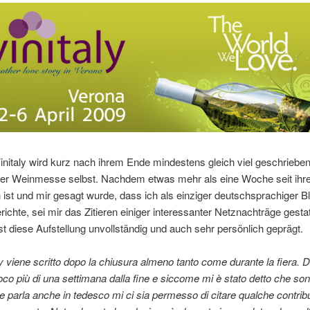
initaly wird kurz nach ihrem Ende mindestens gleich viel geschriebe
er Weinmesse selbst. Nachdem etwas mehr als eine Woche seit ih
ist und mir gesagt wurde, dass ich als einziger deutschsprachiger B
richte, sei mir das Zitieren einiger interessanter Netznachträge gestat
ist diese Aufstellung unvollständig und auch sehr persönlich geprägt.
ly viene scritto dopo la chiusura almeno tanto come durante la fiera. 
co più di una settimana dalla fine e siccome mi è stato detto che son
e parla anche in tedesco mi ci sia permesso di citare qualche contribu