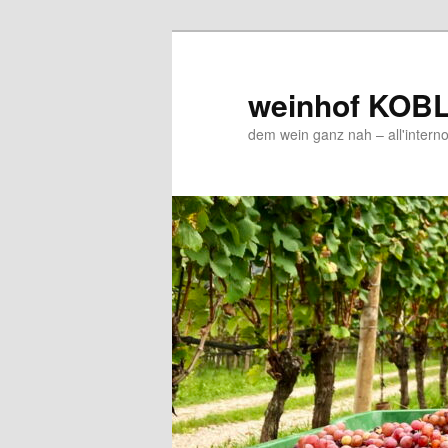
Zum
Inhalt
wechseln
weinhof KOB
dem wein ganz nah – all'interno