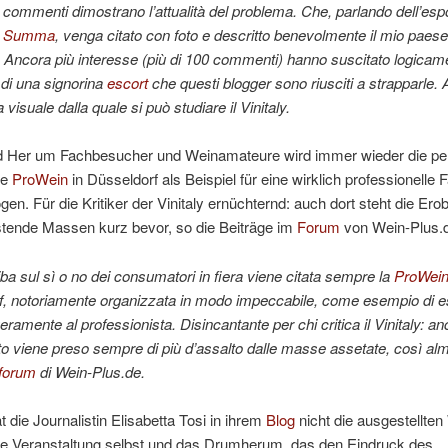
 commenti dimostrano l’attualità del problema. Che,
parlando dell’esp
a
Summa
,
venga citato con foto e descritto benevolmente il mio paes
Ancora più interesse (più di 100 commenti) hanno suscitato logicam
i di una signorina
escort
che questi blogger sono riusciti a strapparle.
visuale dalla quale si può studiare il Vinitaly.
d Her um Fachbesucher und Weinamateure wird immer wieder die per
te
ProWein
in Düsseldorf als Beispiel für eine wirklich professionell
en. Für die Kritiker der Vinitaly ernüchternd: auch dort steht die Ero
stende Massen kurz bevor, so die Beiträge im
Forum
von Wein-Plus.
riba sul sì o no dei consumatori in fiera viene citata sempre la
ProWei
f, notoriamente organizzata in modo impeccabile, come esempio di e
eramente al professionista. Disincantante per chi critica il Vinitaly: a
to viene preso sempre di più d’assalto dalle masse assetate, così al
forum
di Wein-Plus.de.
t die Journalistin Elisabetta Tosi in ihrem
Blog
nicht die ausgestellten
ie Veranstaltung selbst und das Drumherum, das den Eindruck des