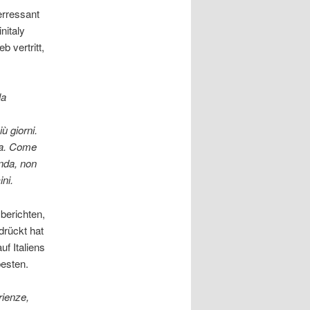
erressant
nitaly
b vertritt,
la
ù giorni.
era. Come
enda, non
ini.
berichten,
drückt hat
f Italiens
besten.
rienze,