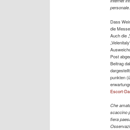
internet i
personale.
Dass Weinl
die Messe 
Auch die „
„Velenital
Ausweichor
Post abge
Beitrag da
dargestell
punkten (
erwartung
Escort-D
Che amator
scaccino p
fiera paes
Osservazi