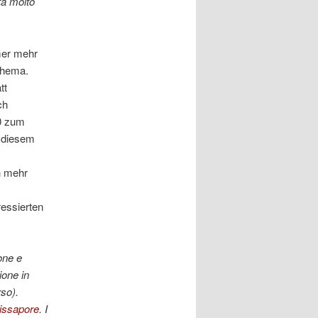
ta molto
mer mehr
 Thema.
tt
ch
0 zum
 diesem
ch mehr
essierten
one e
ione in
rso).
issapore
. I