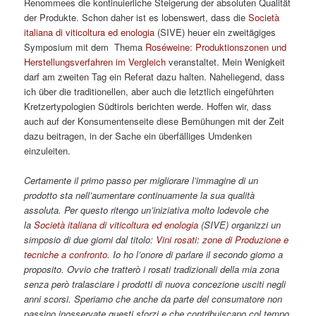
Renommees die kontinuierliche Steigerung der absoluten Qualität
der Produkte. Schon daher ist es lobenswert, dass die
Società
italiana di viticoltura ed enologia
(SIVE) heuer ein zweitägiges
Symposium mit dem Thema
Roséweine: Produktionszonen und
Herstellungsverfahren im Vergleich
veranstaltet. Mein Wenigkeit
darf am zweiten Tag ein Referat dazu halten. Naheliegend, dass
ich über die traditionellen, aber auch die letztlich eingeführten
Kretzertypologien Südtirols berichten werde. Hoffen wir, dass
auch auf der Konsumentenseite diese Bemühungen mit der Zeit
dazu beitragen, in der Sache ein überfälliges Umdenken
einzuleiten.
Certamente il primo passo per migliorare l’immagine di un
prodotto sta nell’aumentare continuamente la sua qualità
assoluta. Per questo ritengo un’iniziativa molto lodevole che
la
Società italiana di viticoltura ed enologia
(SIVE) organizzi un
simposio di due giorni dal titolo:
Vini rosati: zone di Produzione e
tecniche a confronto
. Io ho l’onore di parlare il secondo giorno a
proposito. Ovvio che tratterò i rosati tradizionali della mia zona
senza però tralasciare i prodotti di nuova concezione usciti negli
anni scorsi. Speriamo che anche da parte del consumatore non
passino inosservate questi sforzi e che contribuiscano col tempo