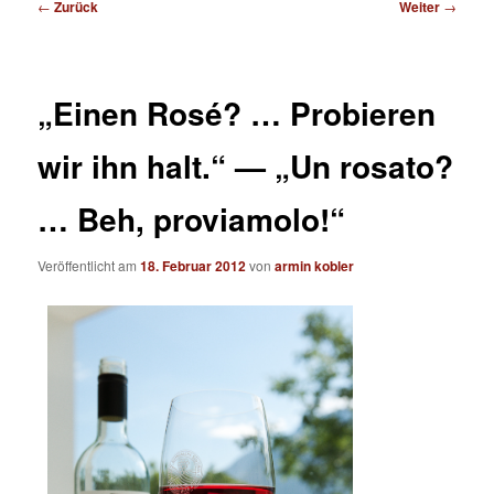
Beitragsnavigation
←
Zurück
Weiter
→
„Einen Rosé? … Probieren
wir ihn halt.“ — „Un rosato?
… Beh, proviamolo!“
Veröffentlicht am
18. Februar 2012
von
armin kobler