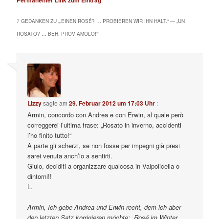
7 GEDANKEN ZU „
„EINEN ROSÉ? … PROBIEREN WIR IHN HALT.“ — „UN
ROSATO? … BEH, PROVIAMOLO!“
“
Lizzy
sagte am
29. Februar 2012 um 17:03 Uhr
:
Armin, concordo con Andrea e con Erwin, al quale però
correggerei l’ultima frase: „Rosato in inverno, accidenti
l’ho finito tutto!“
A parte gli scherzi, se non fosse per impegni già presi
sarei venuta anch’io a sentirti.
Giulo, deciditi a organizzare qualcosa in Valpolicella o
dintorni!!
L.
Armin, Ich gebe Andrea und Erwin recht, dem ich aber
den letzten Satz korrigieren möchte: „Rosé im Winter,