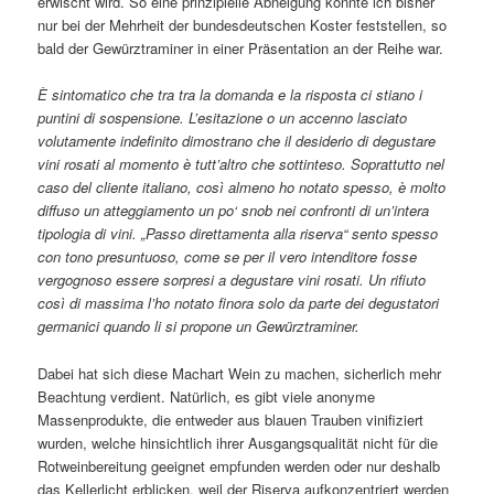
erwischt wird. So eine prinzipielle Abneigung konnte ich bisher
nur bei der Mehrheit der bundesdeutschen Koster feststellen, so
bald der Gewürztraminer in einer Präsentation an der Reihe war.
È sintomatico che tra tra la domanda e la risposta ci stiano i
puntini di sospensione. L’esitazione o un accenno lasciato
volutamente indefinito dimostrano che il desiderio di degustare
vini rosati al momento è tutt’altro che sottinteso. Soprattutto nel
caso del cliente italiano, così almeno ho notato spesso, è molto
diffuso un atteggiamento un po‘ snob nei confronti di un’intera
tipologia di vini. „Passo direttamenta alla riserva“ sento spesso
con tono presuntuoso, come se per il vero intenditore fosse
vergognoso essere sorpresi a degustare vini rosati. Un rifiuto
così di massima l’ho notato finora solo da parte dei degustatori
germanici quando li si propone un Gewürztraminer.
Dabei hat sich diese Machart Wein zu machen, sicherlich mehr
Beachtung verdient. Natürlich, es gibt viele anonyme
Massenprodukte, die entweder aus blauen Trauben vinifiziert
wurden, welche hinsichtlich ihrer Ausgangsqualität nicht für die
Rotweinbereitung geeignet empfunden werden oder nur deshalb
das Kellerlicht erblicken, weil der Riserva aufkonzentriert werden