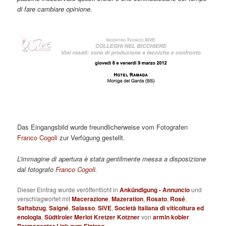
di fare cambiare opinione.
Das Eingangsbild wurde freundlicherweise vom Fotografen
Franco Cogoli
zur Verfügung gestellt.
L’immagine di apertura è stata gentilmente messa a disposizione
dal fotografo
Franco Cogoli
.
Dieser Eintrag wurde veröffentlicht in
Ankündigung - Annuncio
und
verschlagwortet mit
Macerazione
,
Mazeration
,
Rosato
,
Rosé
,
Saftabzug
,
Saigné
,
Salasso
,
SIVE
,
Società italiana di viticoltura ed
enologia
,
Südtiroler Merlot Kretzer Kotzner
von
armin kobler
.
Permanenter Link zum Eintrag
.