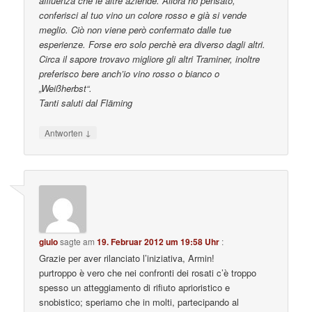
affluenza che le altre aziende. Allora ho pensato,
conferisci al tuo vino un colore rosso e già si vende
meglio. Ciò non viene però confermato dalle tue
esperienze. Forse ero solo perchè era diverso dagli altri.
Circa il sapore trovavo migliore gli altri Traminer, inoltre
preferisco bere anch’io vino rosso o bianco o
„Weißherbst“.
Tanti saluti dal Fläming
↓
Antworten
giulo
sagte am
19. Februar 2012 um 19:58 Uhr
:
Grazie per aver rilanciato l’iniziativa, Armin!
purtroppo è vero che nei confronti dei rosati c’è troppo
spesso un atteggiamento di rifiuto aprioristico e
snobistico; speriamo che in molti, partecipando al