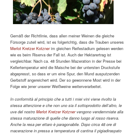
Gemäß der Richtlinie, dass allen meiner Weinen die gleiche
Fürsorge zuteil wird, ist es folgerichtig, dass die Trauben unseres
Merlot Kretzer Kotzner
im gleichen Reifestadium gelesen werden
wie es beim Riserva der Fall ist. Auch der Hektarertrag ist
vergleichbar. Nach ca. 48 Stunden Mazeration in der Presse bei
Kellertemperatur wird die Maische bei der untersten Druckstufe
abgepresst, so dass er um eine Spur, den Mund ausputzenden
Gerbstoff angereichert wird. Der so gewonnene Most wird in der
Folge wie jener unserer Weißweine weiterverarbeitet.
In conformità al principio che a tutti i miei vini viene rivolto la
stessa attenzione e che non uno sia il sottoprodotto dell’altro, le
uve del nostro
Merlot Kretzer Kotzner
vengono vendemmiate alla
stessa maturazione di quelle che danno luogo al rosso riserva.
Anche la resa per ettaro è paragonabile. Dopo circa 48 ore di
macerazione in pressa a temperatura di cantina il pigiadiraspato