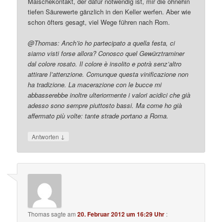
Maischekontakt, der dafür notwendig ist, mir die ohnehin
tiefen Säurewerte gänzlich in den Keller werfen. Aber wie
schon öfters gesagt, viel Wege führen nach Rom.
@Thomas: Anch’io ho partecipato a quella festa, ci
siamo visti forse allora? Conosco quel Gewürztraminer
dal colore rosato. Il colore è insolito e potrà senz’altro
attirare l’attenzione. Comunque questa vinificazione non
ha tradizione. La macerazione con le bucce mi
abbasserebbe inoltre ulteriormente i valori acidici che già
adesso sono sempre piuttosto bassi. Ma come ho già
affermato più volte: tante strade portano a Roma.
↓
Antworten
Thomas
sagte am
20. Februar 2012 um 16:29 Uhr
: