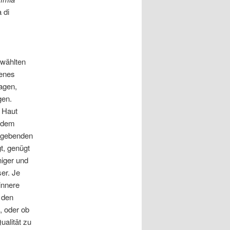
 di
ewählten
henes
agen,
gen.
e Haut
Zudem
tgebenden
t, genügt
niger und
er. Je
 innere
 den
, oder ob
ualität zu