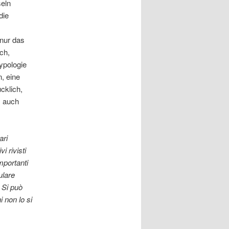
seln
die
nur das
ch,
ypologie
, eine
cklich,
, auch
ari
 rivisti
mportanti
ulare
. Si può
 non lo si