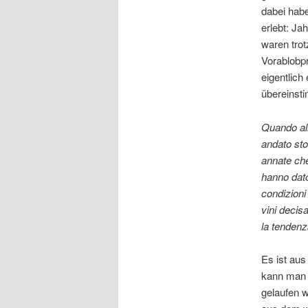
dabei habe
erlebt: Ja
waren trot
Vorablobp
eigentlich
übereinst
Quando alla
andato sto
annate che
hanno dato 
condizioni
vini decis
la tendenz
Es ist aus
kann man 
gelaufen w