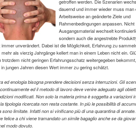
getroffen werden. Die Szenarien wech
dauernd und immer wieder muss man 
Arbeitsweise an geänderte Ziele und
Rahmenbedingungen anpassen. Nicht 
Ausgangsmaterial wechselt kontinuierli
sondern auch die angestrebte Produktt
ht immer unverändert. Dabei ist die Möglichkeit, Erfahrung zu sammeln
 mehr als vierzig Jahrgänge kellert man in einem Leben nicht ein. Glü
n trotzdem nicht geringen Erfahrungsschatz weitergegeben bekommt
in jungen Jahren diesen Wert immer zu gering schätzt.
tura ed enologia bisogna prendere decisioni senza interruzioni. Gli scen
ontinuamente ed il metodo di lavoro deve venire adeguato agli obiettivi
ndizioni
modificati. Non solo la materia prima è soggetta a variazioni i
a tipologia ricercata non resta costante. In più le possibilità di accum
sono limitate. Infatti non si vinificano più di una quarantina di annate
e felice a chi viene tramandato un simile bagaglio anche se da giovani
nel modo dovuto.