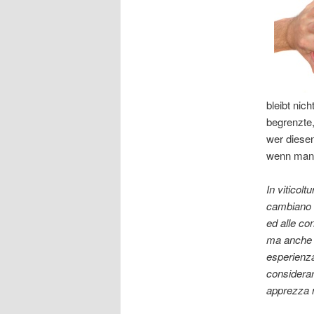
bleibt nic
begrenzte,
wer diese
wenn man 
In viticol
cambiano c
ed alle co
ma anche l
esperienza 
considerar
apprezza 