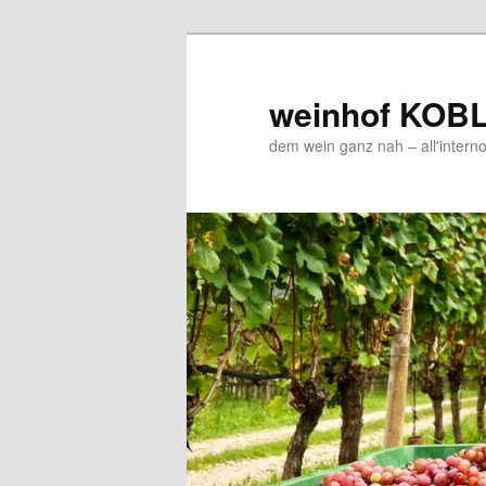
Zum
Inhalt
wechseln
weinhof KOB
dem wein ganz nah – all'interno