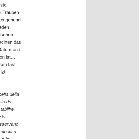
dste
er Trauben
testgehend
jeden
tischen
achten das
Datum und
ren ist…
sen fast
izt
elta della
nte da
tabilire
 la
 osservano
omincia a
mmia