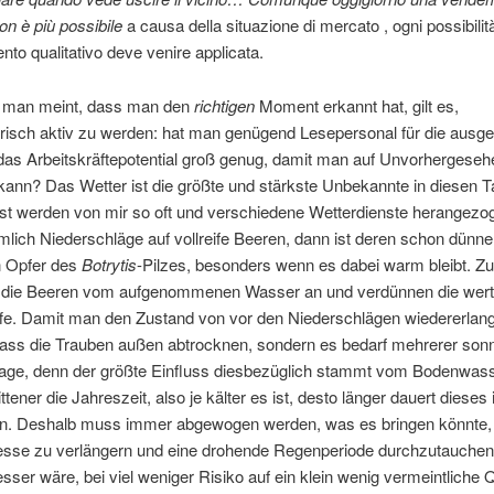
on è più possibile
a causa della situazione di mercato , ogni possibilità
nto qualitativo deve venire applicata.
 man meint, dass man den
richtigen
Moment erkannt hat, gilt es,
orisch aktiv zu werden: hat man genügend Lesepersonal für die ausg
das Arbeitskräftepotential groß genug, damit man auf Unvorhergese
kann? Das Wetter ist die größte und stärkste Unbekannte in diesen T
nst werden von mir so oft und verschiedene Wetterdienste herangezo
mlich Niederschläge auf vollreife Beeren, dann ist deren schon dünn
n Opfer des
Botrytis
-Pilzes, besonders wenn es dabei warm bleibt. 
 die Beeren vom aufgenommenen Wasser an und verdünnen die wer
ffe. Damit man den Zustand von vor den Niederschlägen wiedererlang
dass die Trauben außen abtrocknen, sondern es bedarf mehrerer son
Tage, denn der größte Einfluss diesbezüglich stammt vom Bodenwass
ttener die Jahreszeit, also je kälter es ist, desto länger dauert dieses
n. Deshalb muss immer abgewogen werden, was es bringen könnte,
esse zu verlängern und eine drohende Regenperiode durchzutauchen
esser wäre, bei viel weniger Risiko auf ein klein wenig vermeintliche Q