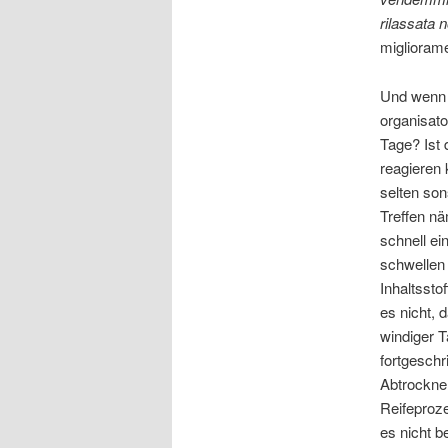
rilassata
n
migliorame
Und wenn
organisat
Tage? Ist 
reagieren 
selten so
Treffen nä
schnell ei
schwellen
Inhaltssto
es nicht, 
windiger 
fortgeschri
Abtrockne
Reifeproz
es nicht b