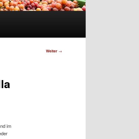
Weiter
→
la
nd im
eder