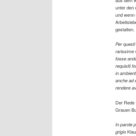
aus dem w
unter den
und wenn d
Arbeitsle
gestalten.
Per questi 
rarissime v
fosse anda
requisiti 
in ambient
anche ad e
rendere av
Der Rede 
Grauen B
In parole 
grigio
Klau