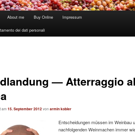
About me
Buy Online
Impressum
tamento dei dati personali
ndlandung — Atterraggio al
ca
ht am
15. September 2012
von
armin kobler
Entscheidungen müssen im Weinbau u
nachfolgenden Weinmachen immer wi