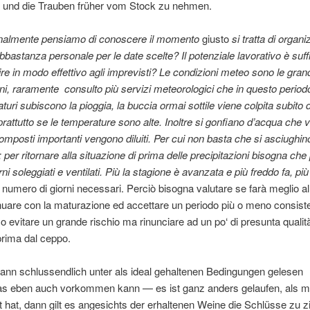
n und die Trauben früher vom Stock zu nehmen.
nalmente pensiamo di conoscere il momento
giusto
si tratta di organiz
abbastanza personale per le date scelte? Il potenziale lavorativo è suff
ire in modo effettivo agli imprevisti? Le condizioni meteo sono le grand
rni, raramente consulto più servizi meteorologici che in questo periodo.
aturi subiscono la pioggia, la buccia ormai sottile viene colpita subito d
oprattutto se le temperature sono alte. Inoltre si gonfiano d’acqua che v
 composti importanti vengono diluiti. Per cui non basta che si asciughin
; per ritornare alla situazione di prima delle precipitazioni bisogna ch
rni soleggiati e ventilati. Più la stagione è avanzata e più freddo fa, più
l numero di giorni necessari. Perciò bisogna valutare se farà meglio al
nuare con la maturazione ed accettare un periodo più o meno consiste
 evitare un grande rischio ma rinunciare ad un po‘ di presunta qualit
 prima dal ceppo.
ann schlussendlich unter als ideal gehaltenen Bedingungen gelesen
s eben auch vorkommen kann — es ist ganz anders gelaufen, als m
hat, dann gilt es angesichts der erhaltenen Weine die Schlüsse zu 