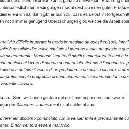
issenschaftlichen Bereich kennt, ganz zu schweigen. Erfahrung übe
 unterschiedlichsten Bedingungen macht deshalb einen guten Produze
ieser ehrlich ist, dann gibt er auch zu, dass es selbst im fortgeschri
ben noch immer genügend Überaschungen gibt, welche die Arbeit spa
motivi è difficile imparare in modo immediato da questi episodi. Infatti
olte è possibile dire quale risultato si avrebbe avuto, se questo e quell
to diversamente. Mancano i confronti diretti e naturalmente anche le r
fondamentali nel lavoro di ricerca sperimentale. Per ciò è l’esperienza p
i diversi a definire il valore di un produttore e se colui è sincero, amm
tà professionale progredita ci sono ancora sufficientemente tante so
vincente il lavoro.
kurzer Sinn: wir haben gestern mit der Lese begonnen, und zwar mi
urgunder
Klausner
. Und es sieht nicht schlecht aus.
povere: ieri abbiamo cominciato con la vendemmia e precisamente con
sner
. E non sembra essere maluccio.