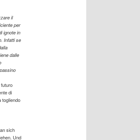
zare il
iciente per
i ignote in
 Infatti se
alla
iene dalle
o
e passino
 futuro
nte di
à togliendo
an sich
ziehen. Und