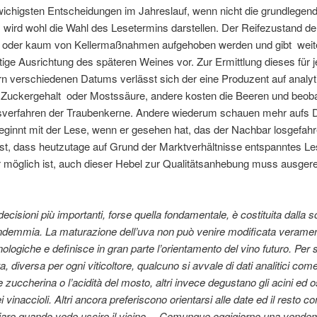
wichigsten Entscheidungen im Jahreslauf, wenn nicht die grundlegen
 wird wohl die Wahl des Lesetermins darstellen. Der Reifezustand d
t oder kaum von Kellermaßnahmen aufgehoben werden und gibt wei
tige Ausrichtung des späteren Weines vor. Zur Ermittlung dieses für 
n verschiedenen Datums verlässt sich der eine Produzent auf analy
 Zuckergehalt oder Mostssäure, andere kosten die Beeren und beob
verfahren der Traubenkerne. Andere wiederum schauen mehr aufs 
eginnt mit der Lese, wenn er gesehen hat, das der Nachbar losgefah
st, dass heutzutage auf Grund der Marktverhältnisse entspanntes Le
 möglich ist, auch dieser Hebel zur Qualitätsanhebung muss ausgere
ecisioni più importanti, forse quella fondamentale, è costituita dalla sc
endemmia. La maturazione dell’uva non può venire modificata verame
ologiche e definisce in gran parte l’orientamento del vino futuro. Per s
, diversa per ogni viticoltore, qualcuno si avvale di dati analitici come
 zuccherina o l’acidità del mosto, altri invece degustano gli acini ed
ei vinaccioli. Altri ancora preferiscono orientarsi alle date ed il resto c
re quando vede uscire il vicino… Comunque oggigiorno una vende