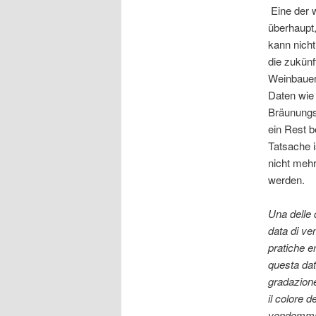
Eine der 
überhaupt,
kann nich
die zukünf
Weinbauer
Daten wie
Bräunungs
ein Rest b
Tatsache i
nicht mehr
werden.
Una delle d
data di v
pratiche en
questa data
gradazione
il colore d
vendemmia