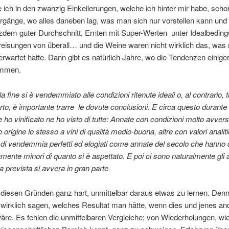
 ich in den zwanzig Einkellerungen, welche ich hinter mir habe, schon
hrgänge, wo alles daneben lag, was man sich nur vorstellen kann und
zdem guter Durchschnitt, Ernten mit Super-Werten unter Idealbedin
reisungen von überall… und die Weine waren nicht wirklich das, was
 erwartet hatte. Dann gibt es natürlich Jahre, wo die Tendenzen eini
immen.
 fine si è vendemmiato alle condizioni ritenute ideali o, al contrario, t
rto, è importante trarre le dovute conclusioni. E circa questo durante 
 ho vinificato ne ho visto di tutte: Annate con condizioni molto avver
origine lo stesso a vini di qualità medio-buona, altre con valori analiti
 di vendemmia perfetti ed elogiati come annate del secolo che hanno d
amente minori di quanto si è aspettato. E poi ci sono naturalmente gli
a prevista si avvera in gran parte.
 diesen Gründen ganz hart, unmittelbar daraus etwas zu lernen. Denn
wirklich sagen, welches Resultat man hätte, wenn dies und jenes an
äre. Es fehlen die unmittelbaren Vergleiche; von Wiederholungen, wi