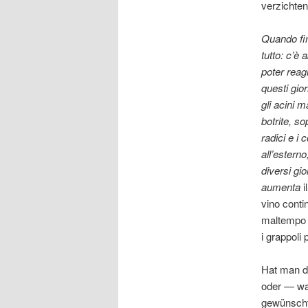
verzichte
Quando fi
tutto: c’è 
poter reag
questi gio
gli acini m
botrite, s
radici e i
all’esterno
diversi gio
aumenta
i
vino conti
maltempo o
i grappoli
Hat man d
oder — wa
gewünscht 