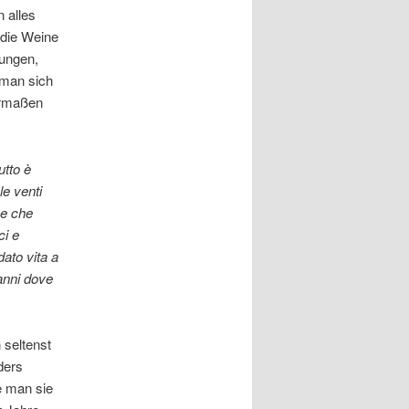
 alles
 die Weine
gungen,
 man sich
germaßen
utto è
le venti
se che
ci e
ato vita a
 anni dove
 seltenst
ders
e man sie