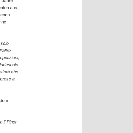
r Jahre
nten aus,
ttenen
nnd
 solo
’altro
ipetizioni,
luriennale
etterà che
rprese a
t dem
 il Pinot