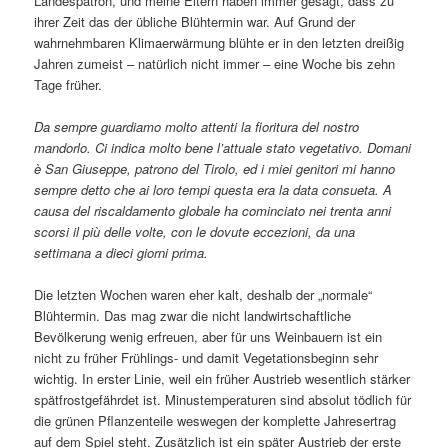
Landespatron, und meine Eltern haben immer gesagt, dass zu
ihrer Zeit das der übliche Blühtermin war. Auf Grund der
wahrnehmbaren Klimaerwärmung blühte er in den letzten dreißig
Jahren zumeist – natürlich nicht immer – eine Woche bis zehn
Tage früher.
Da sempre guardiamo molto attenti la fioritura del nostro
mandorlo. Ci indica molto bene l’attuale stato vegetativo. Domani
è San Giuseppe, patrono del Tirolo, ed i miei genitori mi hanno
sempre detto che ai loro tempi questa era la data consueta. A
causa del riscaldamento globale ha cominciato nei trenta anni
scorsi il più delle volte, con le dovute eccezioni, da una
settimana a dieci giorni prima.
Die letzten Wochen waren eher kalt, deshalb der „normale“
Blühtermin. Das mag zwar die nicht landwirtschaftliche
Bevölkerung wenig erfreuen, aber für uns Weinbauern ist ein
nicht zu früher Frühlings- und damit Vegetationsbeginn sehr
wichtig. In erster Linie, weil ein früher Austrieb wesentlich stärker
spätfrostgefährdet ist. Minustemperaturen sind absolut tödlich für
die grünen Pflanzenteile weswegen der komplette Jahresertrag
auf dem Spiel steht. Zusätzlich ist ein später Austrieb der erste