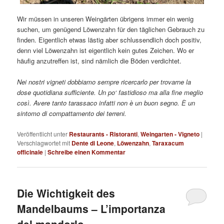
Wir müssen in unseren Weingärten übrigens immer ein wenig
suchen, um genügend Löwenzahn für den täglichen Gebrauch zu
finden. Eigentlich etwas lästig aber schlussendlich doch positiv,
denn viel Löwenzahn ist eigentlich kein gutes Zeichen. Wo er
häufig anzutreffen ist, sind nämlich die Böden verdichtet.
Nei nostri vigneti dobbiamo sempre ricercarlo per trovarne la
dose quotidiana sufficiente. Un po‘ fastidioso ma alla fine meglio
così. Avere tanto tarassaco infatti non è un buon segno. È un
sintomo di compattamento dei terreni.
Veröffentlicht unter
Restaurants - Ristoranti
,
Weingarten - Vigneto
|
Verschlagwortet mit
Dente di Leone
,
Löwenzahn
,
Taraxacum
officinale
|
Schreibe einen Kommentar
Die Wichtigkeit des
Mandelbaums – L’importanza
del mandorlo