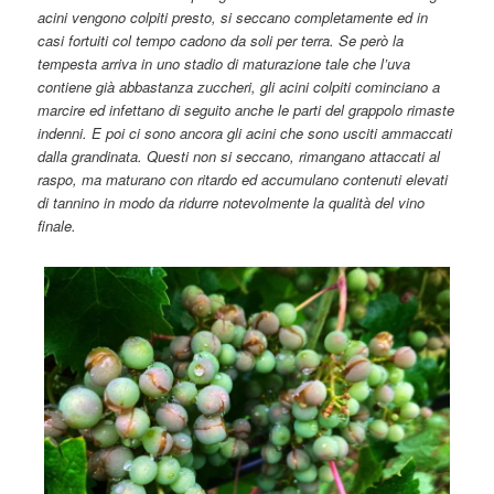
acini vengono colpiti presto, si seccano completamente ed in
casi fortuiti col tempo cadono da soli per terra. Se però la
tempesta arriva in uno stadio di maturazione tale che l’uva
contiene già abbastanza zuccheri, gli acini colpiti cominciano a
marcire ed infettano di seguito anche le parti del grappolo rimaste
indenni. E poi ci sono ancora gli acini che sono usciti ammaccati
dalla grandinata. Questi non si seccano, rimangano attaccati al
raspo, ma maturano con ritardo ed accumulano contenuti elevati
di tannino in modo da ridurre notevolmente la qualità del vino
finale.