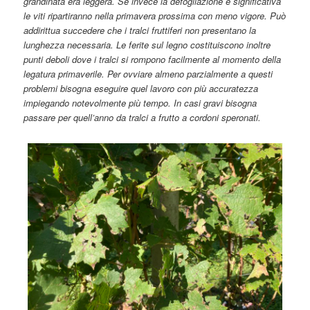
grandinata era leggera. Se invece la defogliazione è significativa
le viti ripartiranno nella primavera prossima con meno vigore. Può
addirittua succedere che i tralci fruttiferi non presentano la
lunghezza necessaria. Le ferite sul legno costituiscono inoltre
punti deboli dove i tralci si rompono facilmente al momento della
legatura primaverile. Per ovviare almeno parzialmente a questi
problemi bisogna eseguire quel lavoro con più accuratezza
impiegando notevolmente più tempo. In casi gravi bisogna
passare per quell’anno da tralci a frutto a cordoni speronati.