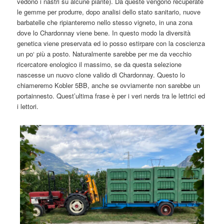
vedono i nastri su alcune piante). Da queste vengono recuperate
le gemme per produrre, dopo analisi dello stato sanitario, nuove
barbatelle che ripianteremo nello stesso vigneto, in una zona
dove lo Chardonnay viene bene. In questo modo la diversità
genetica viene preservata ed io posso estirpare con la coscienza
un po‘ più a posto. Naturalmente sarebbe per me da vecchio
ricercatore enologico il massimo, se da questa selezione
nascesse un nuovo clone valido di Chardonnay. Questo lo
chiameremo Kobler 5BB, anche se ovviamente non sarebbe un
portainnesto. Quest’ultima frase è per i veri nerds tra le lettrici ed
i lettori.