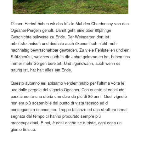
Diesen Herbst haben wir das letzte Mal den Chardonnay von den
Ogeaner-Pergeln geholt. Damit geht eine über 80jährige
Geschichte teilweise zu Ende. Der Weingarten dort ist
arbeitstechnisch und deshalb auch ökonomisch nicht mehr
nachhaltig bewirtschaftbar geworden. Zu viele Fehlstellen und ein
Stützgerüst, welches auch in die Jahre gekommen ist, haben uns
immer mehr Sorgen bereitet. Und irgendwann, auch wenn es
traurig ist, hat halt alles ein Ende.
Questo autunno ieri abbiamo vendemmiato per l’ultima volta le
uve dalle pergole del vigneto Ogeaner. Con questo si conclude
parzialmente una storia che dura da più di 80 anni. Quel vigneto
non era più sostenibile dal punto di vista tecnico ed di
conseguenza economico. Troppe fallanze ed una struttura ormai
segnata dal tempo ci hanno procurato sempre più
preoccupazioni. E poi, è così anche se è triste, ogni cosa un
giorno finisce.