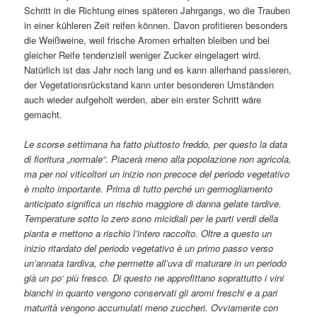
Schritt in die Richtung eines späteren Jahrgangs, wo die Trauben
in einer kühleren Zeit reifen können. Davon profitieren besonders
die Weißweine, weil frische Aromen erhalten bleiben und bei
gleicher Reife tendenziell weniger Zucker eingelagert wird.
Natürlich ist das Jahr noch lang und es kann allerhand passieren,
der Vegetationsrückstand kann unter besonderen Umständen
auch wieder aufgeholt werden, aber ein erster Schritt wäre
gemacht.
Le scorse settimana ha fatto piuttosto freddo, per questo la data
di fioritura „normale“. Piacerà meno alla popolazione non agricola,
ma per noi viticoltori un inizio non precoce del periodo vegetativo
è molto importante. Prima di tutto perché un germogliamento
anticipato significa un rischio maggiore di danna gelate tardive.
Temperature sotto lo zero sono micidiali per le parti verdi della
pianta e mettono a rischio l’intero raccolto.
Oltre a questo un
inizio ritardato del periodo vegetativo è un primo passo verso
un’annata tardiva, che permette all’uva di maturare in un periodo
già un po‘ più fresco. Di questo ne approfittano soprattutto i vini
bianchi in quanto vengono conservati gli aromi freschi e a pari
maturità vengono accumulati meno zuccheri. Ovviamente con