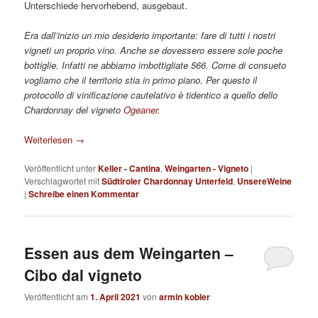
Unterschiede hervorhebend, ausgebaut.
Era dall’inizio un mio desiderio importante: fare di tutti i nostri
vigneti un proprio vino. Anche se dovessero essere sole poche
bottiglie. Infatti ne abbiamo imbottigliate 566. Come di consueto
vogliamo che il territorio stia in primo piano. Per questo il
protocollo di vinificazione cautelativo è tidentico a quello dello
Chardonnay del vigneto
Ogeaner
.
Weiterlesen
→
Veröffentlicht unter
Keller - Cantina
,
Weingarten - Vigneto
|
Verschlagwortet mit
Südtiroler Chardonnay Unterfeld
,
UnsereWeine
|
Schreibe einen Kommentar
Essen aus dem Weingarten –
Cibo dal vigneto
Veröffentlicht am
1. April 2021
von
armin kobler