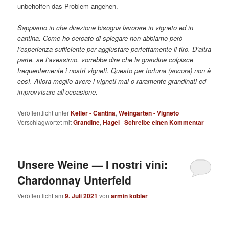
unbeholfen das Problem angehen.
Sappiamo in che direzione bisogna lavorare in vigneto ed in
cantina. Come ho cercato di spiegare non abbiamo però
l’esperienza sufficiente per aggiustare perfettamente il tiro. D’altra
parte, se l’avessimo, vorrebbe dire che la grandine colpisce
frequentemente i nostri vigneti. Questo per fortuna (ancora) non è
così. Allora meglio avere i vigneti mai o raramente grandinati ed
improvvisare all’occasione.
Veröffentlicht unter
Keller - Cantina
,
Weingarten - Vigneto
|
Verschlagwortet mit
Grandine
,
Hagel
|
Schreibe einen Kommentar
Unsere Weine — I nostri vini:
Chardonnay Unterfeld
Veröffentlicht am
9. Juli 2021
von
armin kobler