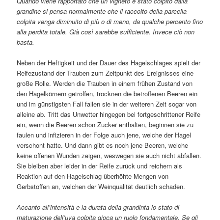
Quando viene rapportato che un vigneto è stato colpito dalla
grandine si pensa normalmente che il raccolto della parcella
colpita venga diminuito di più o di meno, da qualche percento fino
alla perdita totale. Già così sarebbe sufficiente. Invece ciò non
basta.
Neben der Heftigkeit und der Dauer des Hagelschlages spielt der
Reifezustand der Trauben zum Zeitpunkt des Ereignisses eine
große Rolle. Werden die Trauben in einem frühen Zustand von
den Hagelkörnern getroffen, trocknen die betroffenen Beeren ein
und im günstigsten Fall fallen sie in der weiteren Zeit sogar von
alleine ab. Tritt das Unwetter hingegen bei fortgeschrittener Reife
ein, wenn die Beeren schon Zucker enthalten, beginnen sie zu
faulen und infizieren in der Folge auch jene, welche der Hagel
verschont hatte. Und dann gibt es noch jene Beeren, welche
keine offenen Wunden zeigen, weswegen sie auch nicht abfallen.
Sie bleiben aber leider in der Reife zurück und reichern als
Reaktion auf den Hagelschlag überhöhte Mengen von
Gerbstoffen an, welchen der Weinqualität deutlich schaden.
Accanto all’intensità e la durata della grandinta lo stato di
maturazione dell’uva colpita gioca un ruolo fondamentale. Se gli