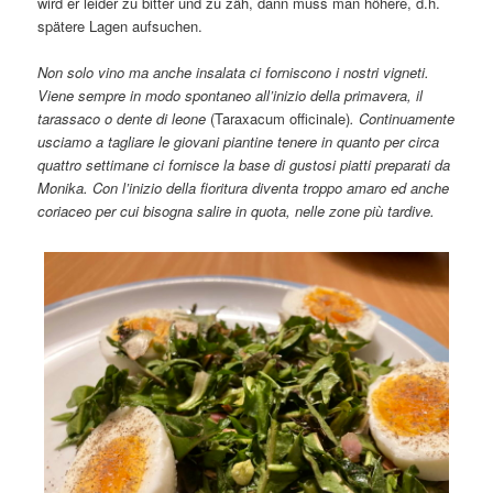
wird er leider zu bitter und zu zäh, dann muss man höhere, d.h.
spätere Lagen aufsuchen.
Non solo vino ma anche insalata ci forniscono i nostri vigneti.
Viene sempre in modo spontaneo all’inizio della primavera, il
tarassaco o dente di leone
(Taraxacum officinale)
. Continuamente
usciamo a tagliare le giovani piantine tenere in quanto per circa
quattro settimane ci fornisce la base di gustosi piatti preparati da
Monika. Con l’inizio della fioritura diventa troppo amaro ed anche
coriaceo per cui bisogna salire in quota, nelle zone più tardive.