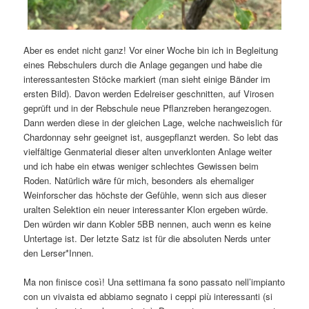
Aber es endet nicht ganz! Vor einer Woche bin ich in Begleitung
eines Rebschulers durch die Anlage gegangen und habe die
interessantesten Stöcke markiert (man sieht einige Bänder im
ersten Bild). Davon werden Edelreiser geschnitten, auf Virosen
geprüft und in der Rebschule neue Pflanzreben herangezogen.
Dann werden diese in der gleichen Lage, welche nachweislich für
Chardonnay sehr geeignet ist, ausgepflanzt werden. So lebt das
vielfältige Genmaterial dieser alten unverklonten Anlage weiter
und ich habe ein etwas weniger schlechtes Gewissen beim
Roden. Natürlich wäre für mich, besonders als ehemaliger
Weinforscher das höchste der Gefühle, wenn sich aus dieser
uralten Selektion ein neuer interessanter Klon ergeben würde.
Den würden wir dann Kobler 5BB nennen, auch wenn es keine
Untertage ist. Der letzte Satz ist für die absoluten Nerds unter
den Lerser*Innen.
Ma non finisce così! Una settimana fa sono passato nell’impianto
con un vivaista ed abbiamo segnato i ceppi più interessanti (si