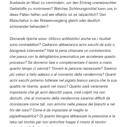
Ausbeute an Most zu vermindern, um den Eintrag unerwünschter
Gerbstoffe zu minimieren? Welches Schönungsmittel kann uns in
diese Fällen helfen und wie effektiv ist es tatsächlich? Den
Maischehut in der Rotweinvergärng gleich oder deutlich
schonender behandeln?
Domande tipiche sono: Utilizzo antibotritici anche se i risultati
sono contradditori? Cadranno abbastanza acini secchi da solo o
bisognerà intervenire? Vale la pena chiamare un contoterzista
che passa con la defogliatrice pneumatica per accelerare questo
processo? Se dovremo fare o complementare il lavoro a mano
quanto tempo ci servirà? Troverò le persone necessarie? Saremo
più veloci a farlo adesso o al momento della vendemmia? Quanti
acini secchi potremo tollerare nel pigiato bianco senza che la sua
qualità ne risenta, quanti nel rosso? Quanto sarà veramente
importante che gli acini descritti sopra, cioè colpiti ma non
distrutti, che al momento della vendemmia saranno difficili da
riconoscere come tali, non arrivino nelle presse dei bianchi e nei
tini dei rossi? Come è da impostare al meglio la
pigiadiraspatrice? Di quanto bisogna abbassare la pressione e la
resa nel torchio per non arricchire troppo il mosto di tannini