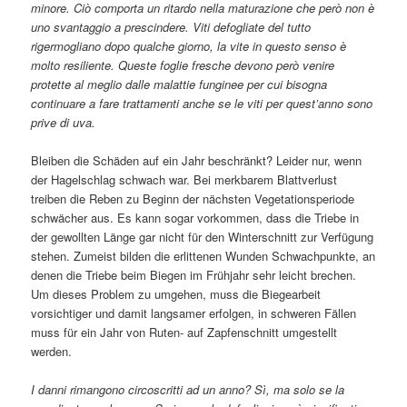
minore. Ciò comporta un ritardo nella maturazione che però non è
uno svantaggio a prescindere. Viti defogliate del tutto
rigermogliano dopo qualche giorno, la vite in questo senso è
molto resiliente. Queste foglie fresche devono però venire
protette al meglio dalle malattie funginee per cui bisogna
continuare a fare trattamenti anche se le viti per quest’anno sono
prive di uva.
Bleiben die Schäden auf ein Jahr beschränkt? Leider nur, wenn
der Hagelschlag schwach war. Bei merkbarem Blattverlust
treiben die Reben zu Beginn der nächsten Vegetationsperiode
schwächer aus. Es kann sogar vorkommen, dass die Triebe in
der gewollten Länge gar nicht für den Winterschnitt zur Verfügung
stehen. Zumeist bilden die erlittenen Wunden Schwachpunkte, an
denen die Triebe beim Biegen im Frühjahr sehr leicht brechen.
Um dieses Problem zu umgehen, muss die Biegearbeit
vorsichtiger und damit langsamer erfolgen, in schweren Fällen
muss für ein Jahr von Ruten- auf Zapfenschnitt umgestellt
werden.
I danni rimangono circoscritti ad un anno? Sì, ma solo se la