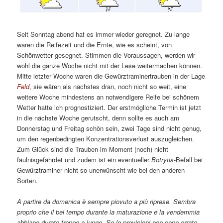
Seit Sonntag abend hat es immer wieder geregnet. Zu lange
waren die Reifezeit und die Ernte, wie es scheint, von
Schönwetter gesegnet. Stimmen die Voraussagen, werden wir
wohl die ganze Woche nicht mit der Lese weitermachen können.
Mitte letzter Woche waren die Gewürztraminertrauben in der Lage
Feld
, sie wären als nächstes dran, noch nicht so weit, eine
weitere Woche mindestens an notwendigere Reife bei schönem
Wetter hatte ich prognostiziert. Der erstmögliche Termin ist jetzt
in die nächste Woche gerutscht, denn sollte es auch am
Donnerstag und Freitag schön sein, zwei Tage sind nicht genug,
um den regenbedingten Konzentrationsverlust auszugleichen.
Zum Glück sind die Trauben im Moment (noch) nicht
fäulnisgefährdet und zudem ist ein eventueller
Botrytis
-Befall bei
Gewürztraminer nicht so unerwünscht wie bei den anderen
Sorten.
A partire da domenica è sempre piovuto a più riprese. Sembra
proprio che il bel tempo durante la maturazione e la vendemmia
abbiano durato troppo a lungo. Se le previsioni non sono errate,