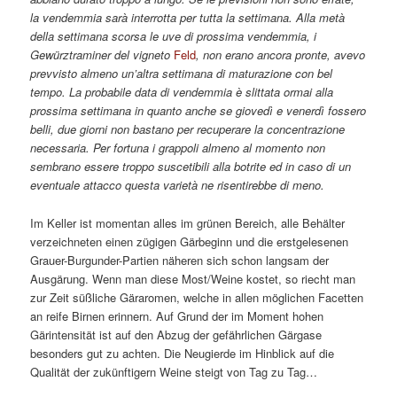
la vendemmia sarà interrotta per tutta la settimana. Alla metà
della settimana scorsa le uve di prossima vendemmia, i
Gewürztraminer del vigneto
Feld
, non erano ancora pronte, avevo
prevvisto almeno un’altra settimana di maturazione con bel
tempo. La probabile data di vendemmia è slittata ormai alla
prossima settimana in quanto anche se giovedì e venerdì fossero
belli, due giorni non bastano per recuperare la concentrazione
necessaria. Per fortuna i grappoli almeno al momento non
sembrano essere troppo suscetibili alla botrite ed in caso di un
eventuale attacco questa varietà ne risentirebbe di meno.
Im Keller ist momentan alles im grünen Bereich, alle Behälter
verzeichneten einen zügigen Gärbeginn und die erstgelesenen
Grauer-Burgunder-Partien näheren sich schon langsam der
Ausgärung. Wenn man diese Most/Weine kostet, so riecht man
zur Zeit süßliche Gäraromen, welche in allen möglichen Facetten
an reife Birnen erinnern. Auf Grund der im Moment hohen
Gärintensität ist auf den Abzug der gefährlichen Gärgase
besonders gut zu achten. Die Neugierde im Hinblick auf die
Qualität der zukünftigern Weine steigt von Tag zu Tag…