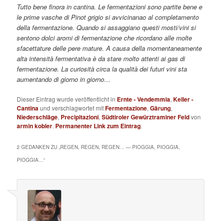
Tutto bene finora in cantina. Le fermentazioni sono partite bene e
le prime vasche di Pinot grigio si avvicinanao al completamento
della fermentazione. Quando si assaggiano questi mosti/vini si
sentono dolci aromi di fermentazione che ricordano alle molte
sfacettature delle pere mature. A causa della momentaneamente
alta intensità fermentativa è da stare molto attenti ai gas di
fermentazione.
La curiosità circa la qualità dei futuri vini sta
aumentando di giorno in giorno…
Dieser Eintrag wurde veröffentlicht in
Ernte - Vendemmia
,
Keller -
Cantina
und verschlagwortet mit
Fermentazione
,
Gärung
,
Niederschläge
,
Precipitazioni
,
Südtiroler Gewürztraminer Feld
von
armin kobler
.
Permanenter Link zum Eintrag
.
2 GEDANKEN ZU „
REGEN, REGEN, REGEN… — PIOGGIA, PIOGGIA,
PIOGGIA…
“