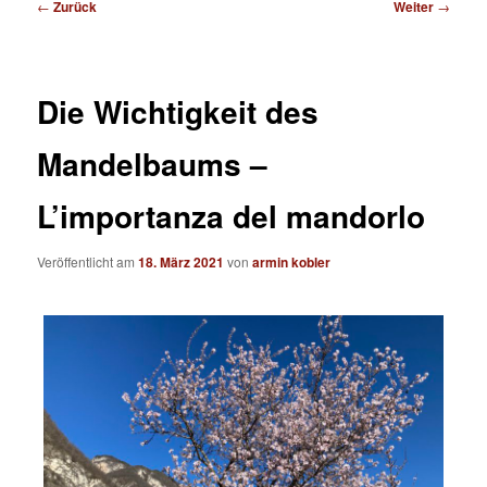
Beitragsnavigation
←
Zurück
Weiter
→
Die Wichtigkeit des
Mandelbaums –
L’importanza del mandorlo
Veröffentlicht am
18. März 2021
von
armin kobler