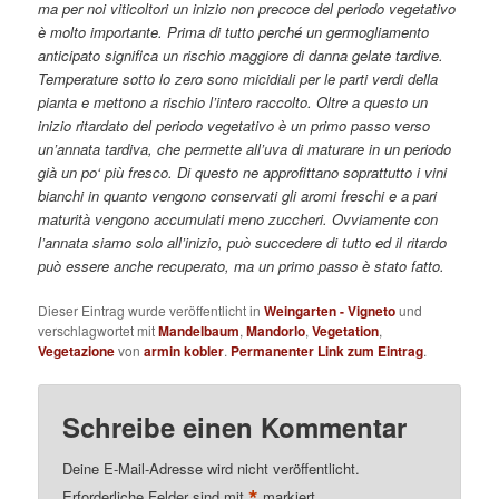
ma per noi viticoltori un inizio non precoce del periodo vegetativo
è molto importante. Prima di tutto perché un germogliamento
anticipato significa un rischio maggiore di danna gelate tardive.
Temperature sotto lo zero sono micidiali per le parti verdi della
pianta e mettono a rischio l’intero raccolto.
Oltre a questo un
inizio ritardato del periodo vegetativo è un primo passo verso
un’annata tardiva, che permette all’uva di maturare in un periodo
già un po‘ più fresco. Di questo ne approfittano soprattutto i vini
bianchi in quanto vengono conservati gli aromi freschi e a pari
maturità vengono accumulati meno zuccheri. Ovviamente con
l’annata siamo solo all’inizio, può succedere di tutto ed il ritardo
può essere anche recuperato, ma un primo passo è stato fatto.
Dieser Eintrag wurde veröffentlicht in
Weingarten - Vigneto
und
verschlagwortet mit
Mandelbaum
,
Mandorlo
,
Vegetation
,
Vegetazione
von
armin kobler
.
Permanenter Link zum Eintrag
.
Schreibe einen Kommentar
Deine E-Mail-Adresse wird nicht veröffentlicht.
*
Erforderliche Felder sind mit
markiert