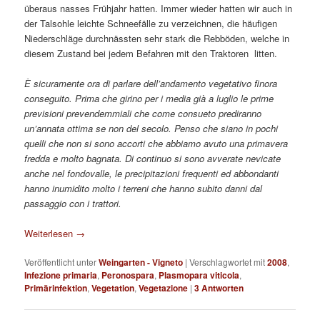
überaus nasses Frühjahr hatten. Immer wieder hatten wir auch in
der Talsohle leichte Schneefälle zu verzeichnen, die häufigen
Niederschläge durchnässten sehr stark die Rebböden, welche in
diesem Zustand bei jedem Befahren mit den Traktoren litten.
È sicuramente ora di parlare dell’andamento vegetativo finora
conseguito. Prima che girino per i media già a luglio le prime
previsioni prevendemmiali che come consueto prediranno
un’annata ottima se non del secolo. Penso che siano in pochi
quelli che non si sono accorti che abbiamo avuto una primavera
fredda e molto bagnata. Di continuo si sono avverate nevicate
anche nel fondovalle, le precipitazioni frequenti ed abbondanti
hanno inumidito molto i terreni che hanno subito danni dal
passaggio con i trattori.
Weiterlesen
→
Veröffentlicht unter
Weingarten - Vigneto
|
Verschlagwortet mit
2008
,
Infezione primaria
,
Peronospara
,
Plasmopara viticola
,
Primärinfektion
,
Vegetation
,
Vegetazione
|
3
Antworten