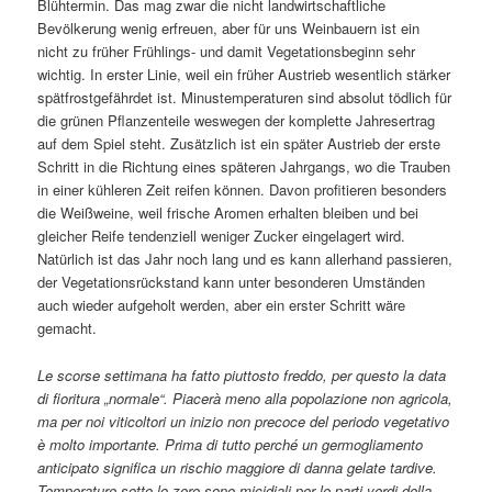
Blühtermin. Das mag zwar die nicht landwirtschaftliche
Bevölkerung wenig erfreuen, aber für uns Weinbauern ist ein
nicht zu früher Frühlings- und damit Vegetationsbeginn sehr
wichtig. In erster Linie, weil ein früher Austrieb wesentlich stärker
spätfrostgefährdet ist. Minustemperaturen sind absolut tödlich für
die grünen Pflanzenteile weswegen der komplette Jahresertrag
auf dem Spiel steht. Zusätzlich ist ein später Austrieb der erste
Schritt in die Richtung eines späteren Jahrgangs, wo die Trauben
in einer kühleren Zeit reifen können. Davon profitieren besonders
die Weißweine, weil frische Aromen erhalten bleiben und bei
gleicher Reife tendenziell weniger Zucker eingelagert wird.
Natürlich ist das Jahr noch lang und es kann allerhand passieren,
der Vegetationsrückstand kann unter besonderen Umständen
auch wieder aufgeholt werden, aber ein erster Schritt wäre
gemacht.
Le scorse settimana ha fatto piuttosto freddo, per questo la data
di fioritura „normale“. Piacerà meno alla popolazione non agricola,
ma per noi viticoltori un inizio non precoce del periodo vegetativo
è molto importante. Prima di tutto perché un germogliamento
anticipato significa un rischio maggiore di danna gelate tardive.
Temperature sotto lo zero sono micidiali per le parti verdi della