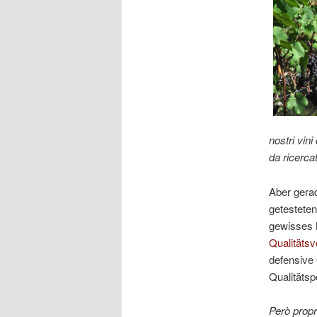
nostri vini
da ricerca
Aber gera
getesteten
gewisses N
Qualitäts
defensive 
Qualitätsp
Però propr