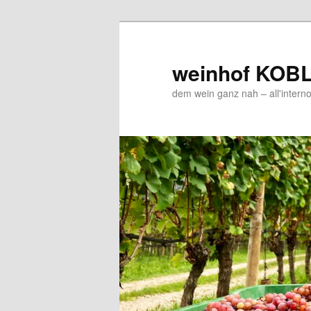
Zum
Inhalt
wechseln
weinhof KOB
dem wein ganz nah – all'interno