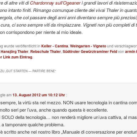
e di altre viti di
Chardonnay sull’Ogeaner
i grandi lavori di risistemaz
sono intanto finiti. Rimango comunque cliente dei vivai Thaler in quanto 
ergola, che col passare degli anni anni diventano sempre più prezios
 cura, ci sono sempre viti da rimpiazzare. Vigneti non più completi di tu
on corrispondono per niente al mio ideale.
ag wurde veröffentlicht in
Keller - Cantina
,
Weingarten - Vigneto
und verschlagwort
,
Hansjörg Thaler
,
Rebschule Thaler
,
Südtiroler Gewürztraminer Feld
von
armin 
 Link zum Eintrag
.
ZU „
GUT STARTEN — PARTIRE BENE
“
gte am
13. August 2012 um 10:12 Uhr
:
empre, la virtù sta nel mezzo. NON usare tecnologia in cantina co
 molto seri per l’uva, anche quando questa è eccellente.
i SOLO della tecnologia… non renderà migliore un’uva cattiva, al ma
à a tamponare qualche problema.
 scritto anche nel nostro libro „Manuale di conversazione per enoturi