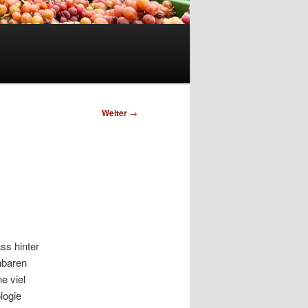
Weiter
→
ss hinter
nbaren
e viel
logie