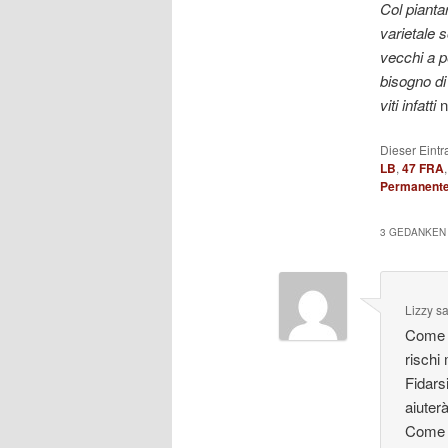
Col piantar
varietale 
vecchi a p
bisogno di
viti
infatti
n
Dieser Eintr
LB
,
47 FRA
Permanenter
3 GEDANKEN 
Lizzy
sa
Come s
rischi
Fidars
aiuter
Come è