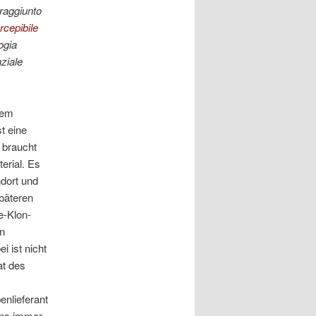
 raggiunto
rcepibile
ogia
nziale
dem
t eine
 braucht
erial. Es
dort und
päteren
e-Klon-
n
 ist nicht
at des
nlieferant
uns immer