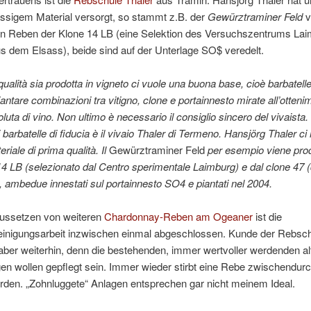
assigem Material versorgt, so stammt z.B. der
Gewürztraminer Feld
v
en Reben der Klone 14 LB (eine Selektion des Versuchszentrums Lai
s dem Elsass), beide sind auf der Unterlage SO$ veredelt.
qualità sia prodotta in vigneto ci vuole una buona base, cioè barbatell
antare combinazioni tra vitigno, clone e portainnesto mirate all’otteni
oluta di vino. Non ultimo è necessario il consiglio sincero del vivaista. 
di barbatelle di fiducia è il vivaio Thaler di Termeno. Hansjörg Thaler c
eriale di prima qualità. Il
Gewürztraminer Feld
per esempio viene prod
14 LB (selezionato dal Centro sperimentale Laimburg) e dal clone 47 (d
, ambedue innestati sul portainnesto SO4 e piantati nel 2004.
ussetzen von weiteren
Chardonnay-Reben am Ogeaner
ist die
einigungsarbeit inzwischen einmal abgeschlossen. Kunde der Rebsch
 aber weiterhin, denn die bestehenden, immer wertvoller werdenden al
en wollen gepflegt sein. Immer wieder stirbt eine Rebe zwischendurc
rden. „Zohnluggete“ Anlagen entsprechen gar nicht meinem Ideal.