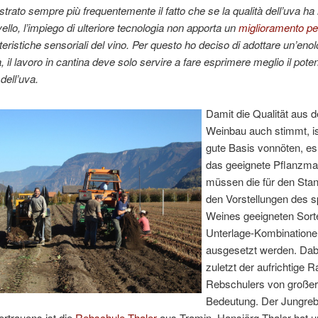
strato sempre più frequentemente il fatto che se la qualità dell’uva ha
vello, l’impiego di ulteriore tecnologia non apporta un
miglioramento pe
tteristiche sensoriali del vino. Per questo ho deciso di adottare un’enol
, il lavoro in cantina deve solo servire a fare esprimere meglio il pote
 dell’uva.
Damit die Qualität aus 
Weinbau auch stimmt, is
gute Basis vonnöten, es
das geeignete Pflanzmat
müssen die für den Stan
den Vorstellungen des s
Weines geeigneten Sort
Unterlage-Kombinatione
ausgesetzt werden. Dabei
zuletzt der aufrichtige R
Rebschulers von großer
Bedeutung. Der Jungrebe
rtrauens ist die
Rebschule Thaler
aus Tramin. Hansjörg Thaler hat 