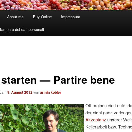
About me
Buy Online
Impressum
tamento dei dati personali
 starten — Partire bene
ht am
9. August 2012
von
armin kobler
Oft meinen die Leute, da
der nicht ganz verleuge
Akzeptanz
unserer Wein
Kellerarbeit bzw. Techno