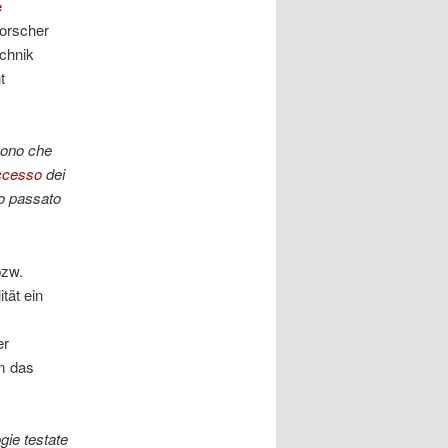
e
orscher
chnik
t
sono che
ccesso
dei
mio passato
bzw.
tät ein
er
um das
gie testate