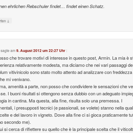
nen ehrlichen Rebschuler findet… findet einen Schatz.
↓
rten
sagte am
9. August 2012 um 22:27 Uhr
:
sso che trovare motivi di interesse in questo post, Armin. La mia è s
erienza relativamente modesta, ma diciamo che nei vari passaggi de
ulum vitivinicolo sono stato molto attento ad analizzare con freddezza 
che mi venivano.
a, amenità a parte, non posso che condividere le sensazioni che ve
se. I buoni risultati si ottengono senza dubbio con un adeguato impie
ogia in cantina. Ma questa, alla fine, risulta solo una premessa. I
entali, i presupposti tecnici (e passionali, se volete) stanno nella qual
celte e del lavoro in vigneto. Dove alla fine ci si gioca praticamente tu
no secondo me).
i si cerca di riflettere su quello che è la principale scelta che il viticol