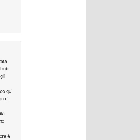
tata
l mio
gli
do qui
go di
ità
tto
tore è