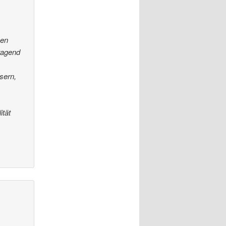
zen
rragend
sern,
ität