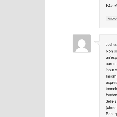
Wer ei
Antwo
bacillus
Non po
un’esp
curric
input 
Insomm
espres
tecnol
fondam
delle s
(alme
Beh, qu