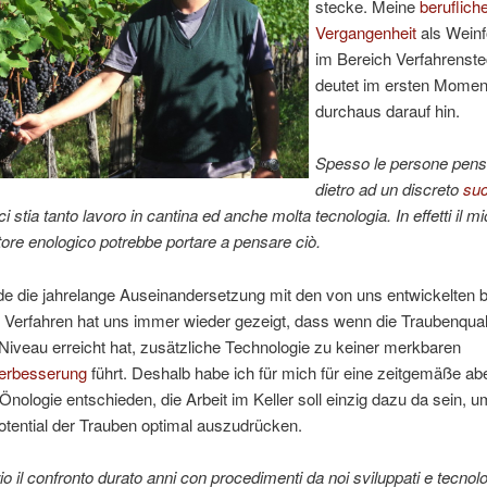
stecke. Meine
beruflich
Vergangenheit
als Weinf
im Bereich Verfahrenste
deutet im ersten Momen
durchaus darauf hin.
Spesso le persone pen
dietro ad un discreto
su
 ci stia tanto lavoro in cantina ed anche molta tecnologia. In effetti il 
tore enologico potrebbe portare a pensare ciò.
de die jahrelange Auseinandersetzung mit den von uns entwickelten 
 Verfahren hat uns immer wieder gezeigt, dass wenn die Traubenquali
iveau erreicht hat, zusätzliche Technologie zu keiner merkbaren
verbesserung
führt. Deshalb habe ich für mich für eine zeitgemäße ab
Önologie entschieden, die Arbeit im Keller soll einzig dazu da sein, 
otential der Trauben optimal auszudrücken.
io il confronto durato anni con procedimenti da noi sviluppati e tecnolo