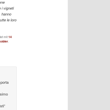
ione
i vigneti
i, hanno
tte le loro
et mit
14
kobler
.
mporta
ssimo
sti“