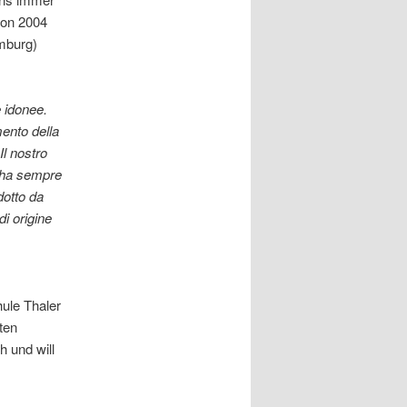
on 2004
mburg)
e idonee.
mento della
Il nostro
i ha sempre
otto da
i origine
ule Thaler
ten
h und will