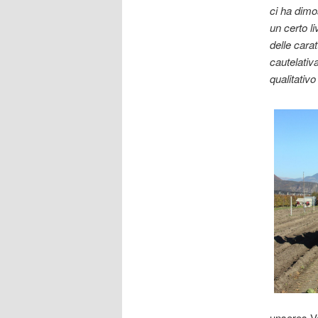
ci ha dimo
un certo li
delle cara
cautelativa
qualitativo
unseres Ve