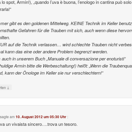
 lo spot, Armin!), „quando l’uva è buona, l’enologo in cantina può solo
rarla!“
mer gibt es den goldenen Mittelweg. KEINE Technik im Keller benut
ernsthafte Gefahren für die Trauben mit sich, auch wenn diese hervo
llten.
UR auf die Technik verlassen… wird schlechte Trauben nicht verbes
l kann das eine oder andere Problem begrenzt werden.
 auch in unserem Buch „Manuale di conversazione per enoturisti“
huldige Armin bitte die Werbeschaltung!) heißt: „Wenn die Traubenqual
nd, kann der Önologe im Keller sie nur verschlechtern!“
↓
rten
sagte am
10. August 2012 um 05:30 Uhr
:
ova un vivaista sincero….trova un tesoro.