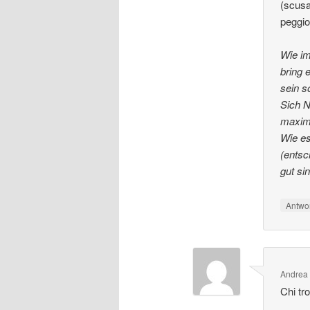
(scusa
peggio
Wie im
bring 
sein so
Sich N
maxima
Wie es
(entsc
gut si
Antwo
Andrea
Chi tr