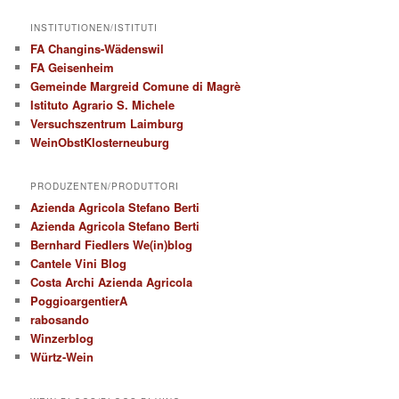
INSTITUTIONEN/ISTITUTI
FA Changins-Wädenswil
FA Geisenheim
Gemeinde Margreid Comune di Magrè
Istituto Agrario S. Michele
Versuchszentrum Laimburg
WeinObstKlosterneuburg
PRODUZENTEN/PRODUTTORI
Azienda Agricola Stefano Berti
Azienda Agricola Stefano Berti
Bernhard Fiedlers We(in)blog
Cantele Vini Blog
Costa Archi Azienda Agricola
PoggioargentierA
rabosando
Winzerblog
Würtz-Wein