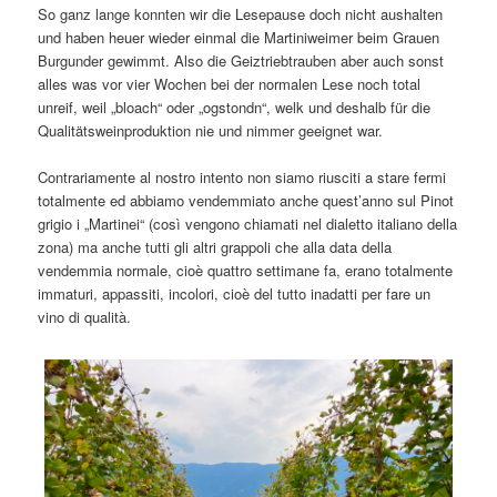
So ganz lange konnten wir die Lesepause doch nicht aushalten
und haben heuer wieder einmal die Martiniweimer beim Grauen
Burgunder gewimmt. Also die Geiztriebtrauben aber auch sonst
alles was vor vier Wochen bei der normalen Lese noch total
unreif, weil „bloach“ oder „ogstondn“, welk und deshalb für die
Qualitätsweinproduktion nie und nimmer geeignet war.
Contrariamente al nostro intento non siamo riusciti a stare fermi
totalmente ed abbiamo vendemmiato anche quest’anno sul Pinot
grigio i „Martinei“ (così vengono chiamati nel dialetto italiano della
zona) ma anche tutti gli altri grappoli che alla data della
vendemmia normale, cioè quattro settimane fa, erano totalmente
immaturi, appassiti, incolori, cioè del tutto inadatti per fare un
vino di qualità.