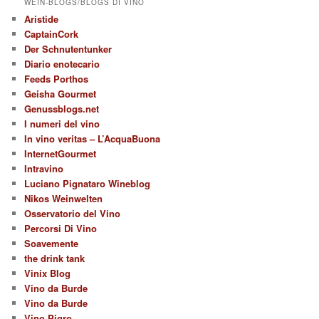
WEIN-BLOGS/BLOGS DI VINO
Aristide
CaptainCork
Der Schnutentunker
Diario enotecario
Feeds Porthos
Geisha Gourmet
Genussblogs.net
I numeri del vino
In vino veritas – L’AcquaBuona
InternetGourmet
Intravino
Luciano Pignataro Wineblog
Nikos Weinwelten
Osservatorio del Vino
Percorsi Di Vino
Soavemente
the drink tank
Vinix Blog
Vino da Burde
Vino da Burde
Vino Pigro