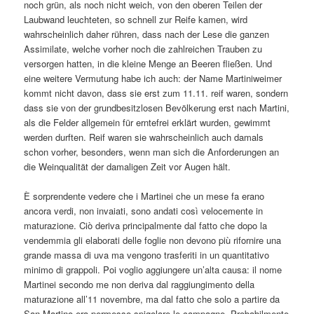
noch grün, als noch nicht weich, von den oberen Teilen der
Laubwand leuchteten, so schnell zur Reife kamen, wird
wahrscheinlich daher rühren, dass nach der Lese die ganzen
Assimilate, welche vorher noch die zahlreichen Trauben zu
versorgen hatten, in die kleine Menge an Beeren fließen. Und
eine weitere Vermutung habe ich auch: der Name Martiniweimer
kommt nicht davon, dass sie erst zum 11.11. reif waren, sondern
dass sie von der grundbesitzlosen Bevölkerung erst nach Martini,
als die Felder allgemein für erntefrei erklärt wurden, gewimmt
werden durften. Reif waren sie wahrscheinlich auch damals
schon vorher, besonders, wenn man sich die Anforderungen an
die Weinqualität der damaligen Zeit vor Augen hält.
È sorprendente vedere che i Martinei che un mese fa erano
ancora verdi, non invaiati, sono andati così velocemente in
maturazione. Ciò deriva principalmente dal fatto che dopo la
vendemmia gli elaborati delle foglie non devono più rifornire una
grande massa di uva ma vengono trasferiti in un quantitativo
minimo di grappoli. Poi voglio aggiungere un’alta causa: il nome
Martinei secondo me non deriva dal raggiungimento della
maturazione all’11 novembre, ma dal fatto che solo a partire da
San Martino era permesso spigolare le campagne. Probabilmente