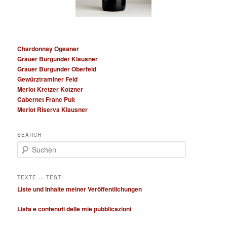
Chardonnay Ogeaner
Grauer Burgunder Klausner
Grauer Burgunder Oberfeld
Gewürztraminer Feld
Merlot Kretzer Kotzner
Cabernet Franc Puit
Merlot Riserva Klausner
SEARCH
S
u
c
h
TEXTE — TESTI
e
Liste und Inhalte meiner Veröffentlichungen
n
Lista e contenuti delle mie pubblicazioni