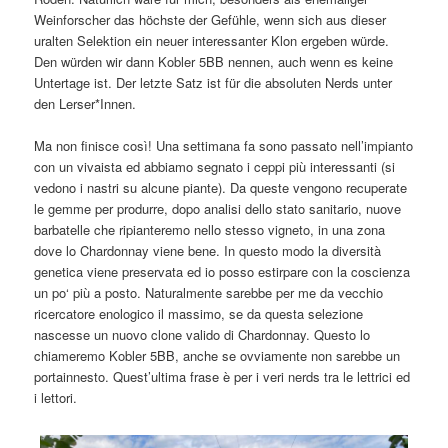
Weinforscher das höchste der Gefühle, wenn sich aus dieser
uralten Selektion ein neuer interessanter Klon ergeben würde.
Den würden wir dann Kobler 5BB nennen, auch wenn es keine
Untertage ist. Der letzte Satz ist für die absoluten Nerds unter
den Lerser*Innen.
Ma non finisce così! Una settimana fa sono passato nell’impianto
con un vivaista ed abbiamo segnato i ceppi più interessanti (si
vedono i nastri su alcune piante). Da queste vengono recuperate
le gemme per produrre, dopo analisi dello stato sanitario, nuove
barbatelle che ripianteremo nello stesso vigneto, in una zona
dove lo Chardonnay viene bene. In questo modo la diversità
genetica viene preservata ed io posso estirpare con la coscienza
un po‘ più a posto. Naturalmente sarebbe per me da vecchio
ricercatore enologico il massimo, se da questa selezione
nascesse un nuovo clone valido di Chardonnay. Questo lo
chiameremo Kobler 5BB, anche se ovviamente non sarebbe un
portainnesto. Quest’ultima frase è per i veri nerds tra le lettrici ed
i lettori.