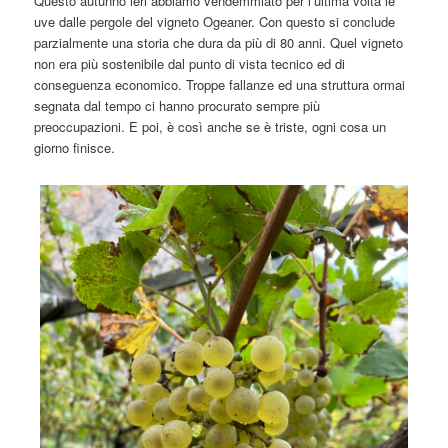
Questo autunno ieri abbiamo vendemmiato per l’ultima volta le
uve dalle pergole del vigneto Ogeaner. Con questo si conclude
parzialmente una storia che dura da più di 80 anni. Quel vigneto
non era più sostenibile dal punto di vista tecnico ed di
conseguenza economico. Troppe fallanze ed una struttura ormai
segnata dal tempo ci hanno procurato sempre più
preoccupazioni. E poi, è così anche se è triste, ogni cosa un
giorno finisce.