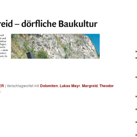
ER
|
Verschlagwortet mit
Dolomiten
,
Lukas Mayr
,
Margreid
,
Theodor
n