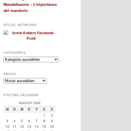
Mandelbaums – L’importanza
del mandorlo
SOCIAL NETWORKS
CATEGORIES
Categories
ARCHIV
Archiv
POSTING CALENDAR
AUGUST 2026
M
D
M
D
F
S
S
1
2
3
4
5
6
7
8
9
10
11
12
13
14
15
16