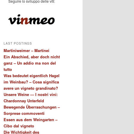
Seguire lo sviluppo delle viti:
LAST POSTINGS
Martiniweimer – Martinei
Ein Abschied, aber doch nicht
ganz – Un addio ma non del
tutto
Was bedeutet eigentlich Hagel
im Weinbau? – Cosa significa
avere un vigneto grandinato?
Unsere Weine — I nostri vini:
Chardonnay Unterfeld
Bewegende Überraschungen –
Sorprese commoventi
Essen aus dem Weingarten –
Cibo dal vigneto
Die Wichtigkeit des