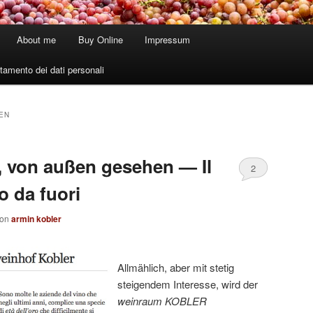
About me
Buy Online
Impressum
tamento dei dati personali
EN
 von außen gesehen — Il
2
o da fuori
von
armin kobler
Allmählich, aber mit stetig
steigendem Interesse, wird der
weinraum KOBLER