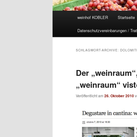
Hauptmenü
weinhof KOBLER
Startseite
Datenschutzvereinbarungen / Trat
SCHLAGWORT-ARCHIVE:
DOLOMIT
Der „weinraum“,
„weinraum“ vist
Veröffentlicht am
26. Oktober 2010