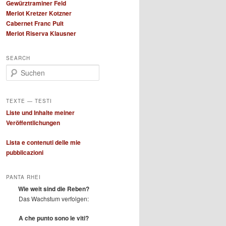
Gewürztraminer Feld
Merlot Kretzer Kotzner
Cabernet Franc Puit
Merlot Riserva Klausner
SEARCH
S
u
c
h
TEXTE — TESTI
e
Liste und Inhalte meiner
n
Veröffentlichungen
Lista e contenuti delle mie
pubblicazioni
PANTA RHEI
Wie weit sind die Reben?
Das Wachstum verfolgen:
A che punto sono le viti?