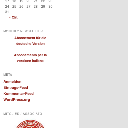
17
18
19
20
21
22
23
24
25
26
27
28
29
30
31
« Okt.
MONTHLY NEWSLETTER
Abonnement für die
deutsche Version
Abbonamento per la
versione italiana
META
Anmelden
Eintrags-Feed
Kommentar-Feed
WordPress.org
MITGLIED / ASSOCIATO