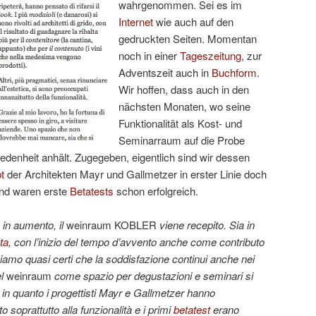
wahrgenommen. Sei es im
Internet
wie auch auf den
gedruckten Seiten. Momentan
noch in einer
Tageszeitung
, zur
Adventszeit auch in
Buchform
.
Wir hoffen, dass auch in den
nächsten Monaten, wo seine
Funktionalität als Kost- und
Seminarraum auf die Probe
friedenheit anhält. Zugegeben, eigentlich sind wir dessen
t
der Architekten Mayr und Gallmetzer in erster Linie doch
 und waren erste
Betatests
schon erfolgreich.
 in aumento, il
weinraum KOBLER
viene recepito. Sia in
ta
, con l’inizio del tempo d’avvento anche come contributo
iamo quasi certi che la soddisfazione continui anche nei
el
weinraum
come spazio per degustazioni e seminari si
 in quanto i progettisti Mayr e Gallmetzer hanno
to soprattutto alla funzionalità e i primi
betatest
erano