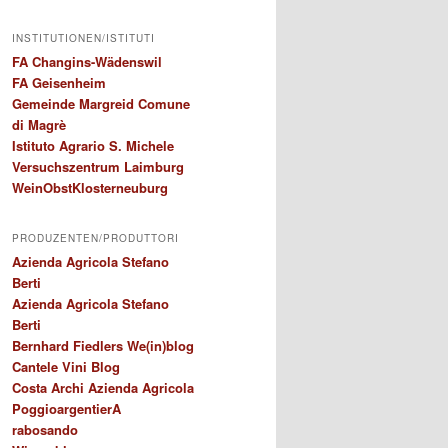
INSTITUTIONEN/ISTITUTI
FA Changins-Wädenswil
FA Geisenheim
Gemeinde Margreid Comune
di Magrè
Istituto Agrario S. Michele
Versuchszentrum Laimburg
WeinObstKlosterneuburg
PRODUZENTEN/PRODUTTORI
Azienda Agricola Stefano
Berti
Azienda Agricola Stefano
Berti
Bernhard Fiedlers We(in)blog
Cantele Vini Blog
Costa Archi Azienda Agricola
PoggioargentierA
rabosando