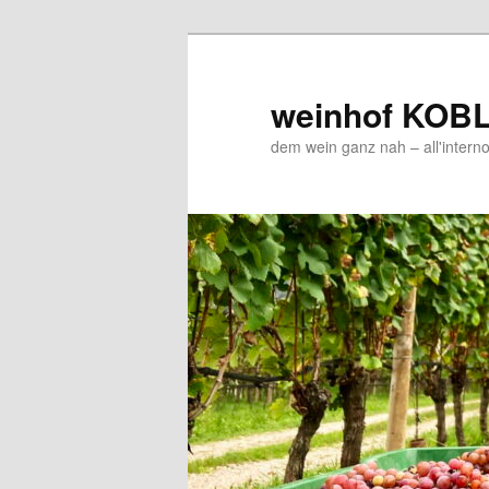
Zum
Zum
Inhalt
sekundären
wechseln
Inhalt
weinhof KOB
wechseln
dem wein ganz nah – all'interno