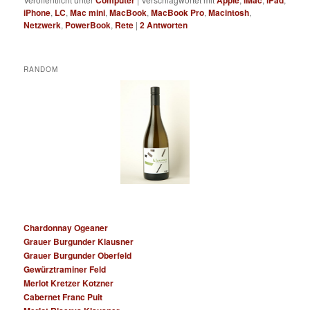
iPhone
,
LC
,
Mac mini
,
MacBook
,
MacBook Pro
,
Macintosh
,
Netzwerk
,
PowerBook
,
Rete
|
2
Antworten
RANDOM
Chardonnay Ogeaner
Grauer Burgunder Klausner
Grauer Burgunder Oberfeld
Gewürztraminer Feld
Merlot Kretzer Kotzner
Cabernet Franc Puit