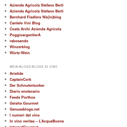
Azienda Agricola Stefano Berti
Azienda Agricola Stefano Berti
Bernhard Fiedlers We(in)blog
Cantele Vini Blog
Costa Archi Azienda Agricola
PoggioargentierA
rabosando
Winzerblog
Würtz-Wein
WEIN-BLOGS/BLOGS DI VINO
Aristide
CaptainCork
Der Schnutentunker
Diario enotecario
Feeds Porthos
Geisha Gourmet
Genussblogs.net
I numeri del vino
In vino veritas – L’AcquaBuona
InternetGourmet