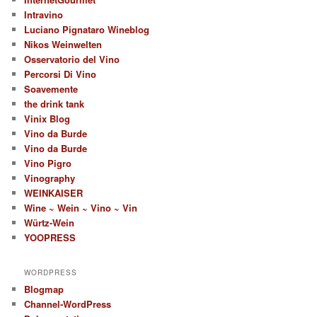
Intravino
Luciano Pignataro Wineblog
Nikos Weinwelten
Osservatorio del Vino
Percorsi Di Vino
Soavemente
the drink tank
Vinix Blog
Vino da Burde
Vino da Burde
Vino Pigro
Vinography
WEINKAISER
Wine ~ Wein ~ Vino ~ Vin
Würtz-Wein
YOOPRESS
WORDPRESS
Blogmap
Channel-WordPress