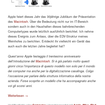
Apple feiert dieses Jahr das 30jährige Jubiläum der Präsentation
des
Macintosh
. Über die Bedeutung nicht nur im IT-Bereich
sondern auch in den Haushalten dieses bahnbrechenden
Computertypes wurde letztlich ausführlich berichtet. Ich nehme
dieses Ereignis zum Anlass, über die EDV-Struktur meines
Weinhofes zu berichten. Entdeckt ihr vielleicht ein Gerät das
auch euch die letzten Jahre begleitet hat?
Quest’anno Apple festeggia il trentesimo anniversario
dell’introduzione del
Macintosh
. Si è già parlato molto questi
giorni circa l’importanza di questo modello non solo per il mondo
dei computer ma anche per la digitalizzazione casalinga. Colgo
l’occasione per parlare della struttura informatica della nostra
azienda. Forse scoprite un modello che ha accompagnato anche
voi gli scorsi anni.
Weiterlesen
→
Veröffentlicht unter
Computer
|
Verschlagwortet mit
Apple
,
iMac
,
iPad
,