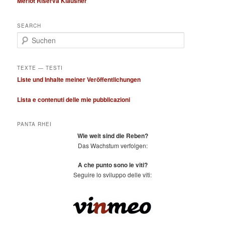
Merlot Riserva Klausner
SEARCH
S
u
c
h
TEXTE — TESTI
e
Liste und Inhalte meiner Veröffentlichungen
n
Lista e contenuti delle mie pubblicazioni
PANTA RHEI
Wie weit sind die Reben?
Das Wachstum verfolgen:
A che punto sono le viti?
Seguire lo sviluppo delle viti: