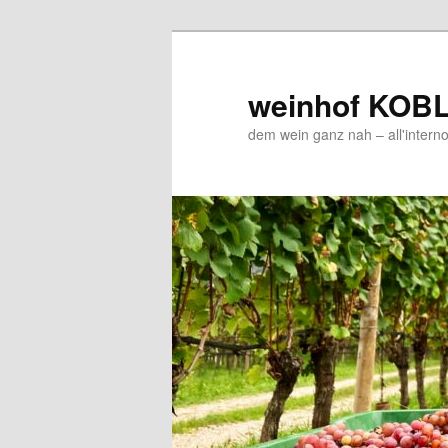
Zum
Zum
Inhalt
sekundären
wechseln
Inhalt
weinhof KOB
wechseln
dem wein ganz nah – all'interno