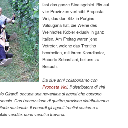
fast das ganze Staatsgebiet. Bis auf
vier Provinzen vertreibt Proposta
Vini, das den Sitz in Pergine
Valsugana hat, die Weine des
Weinhofes Kobler exlusiv in ganz
Italien. Am Freitag waren jene
Vetreter, welche das Trentino
bearbeiten, mit ihrem Koordinator,
Roberto Sebastiani, bei uns zu
Besuch.
Da due anni collaboriamo con
Proposta Vini
. Il distributore di vini
lo Girardi, occupa una novantina di agenti che coprono
 nazionale. Con l’eccezzione di quattro province distribuiscono
ritorio nazionale. Il venerdì gli agenti trentini assieme a
abile vendite,
sono venuti a trovarci.