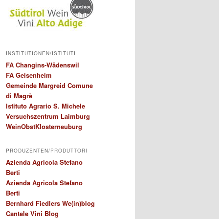
INSTITUTIONEN/ISTITUTI
FA Changins-Wädenswil
FA Geisenheim
Gemeinde Margreid Comune
di Magrè
Istituto Agrario S. Michele
Versuchszentrum Laimburg
WeinObstKlosterneuburg
PRODUZENTEN/PRODUTTORI
Azienda Agricola Stefano
Berti
Azienda Agricola Stefano
Berti
Bernhard Fiedlers We(in)blog
Cantele Vini Blog