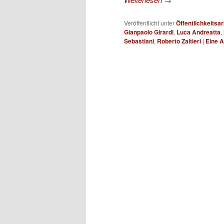
Veröffentlicht unter
Öffentlichkeitsar
Gianpaolo Girardi
,
Luca Andreatta
,
Sebastiani
,
Roberto Zaltieri
|
Eine
A