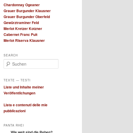
Chardonnay Ogeaner
Grauer Burgunder Klausner
Grauer Burgunder Oberfeld
Gewürztraminer Feld
Merlot Kretzer Kotzner
Cabernet Franc Puit
Merlot Riserva Klausner
SEARCH
S
u
c
h
TEXTE — TESTI
e
Liste und Inhalte meiner
n
Veröffentlichungen
Lista e contenuti delle mie
pubblicazioni
PANTA RHEI
Wie weit sind die Reben?