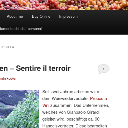
About me
Buy Online
Impressum
tamento dei dati personali
 TECILLA
n – Sentire il terroir
1
min kobler
Seit zwei Jahren arbeiten wir mit
dem Weinwiederveräufer
Proposta
Vini
zusammen. Das Unternehmen,
welches von Gianpaolo Girardi
geleitet wird, beschäftigt ca. 90
Handelsvertreter. Diese bearbeiten