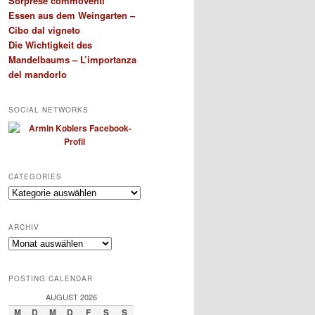
Sorprese commoventi
Essen aus dem Weingarten –
Cibo dal vigneto
Die Wichtigkeit des
Mandelbaums – L’importanza
del mandorlo
SOCIAL NETWORKS
CATEGORIES
Categories
ARCHIV
Archiv
POSTING CALENDAR
AUGUST 2026
M
D
M
D
F
S
S