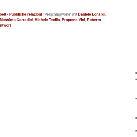
beit - Pubbliche relazioni
|
Verschlagwortet mit
Daniele Lonardi
,
Massimo Corradini
,
Michele Tecilla
,
Proposta Vini
,
Roberto
ntwort