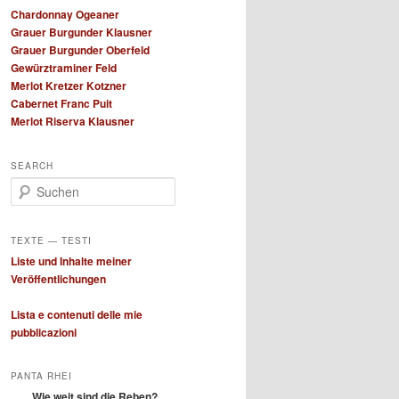
Chardonnay Ogeaner
Grauer Burgunder Klausner
Grauer Burgunder Oberfeld
Gewürztraminer Feld
Merlot Kretzer Kotzner
Cabernet Franc Puit
Merlot Riserva Klausner
SEARCH
S
u
c
h
TEXTE — TESTI
e
Liste und Inhalte meiner
n
Veröffentlichungen
Lista e contenuti delle mie
pubblicazioni
PANTA RHEI
Wie weit sind die Reben?