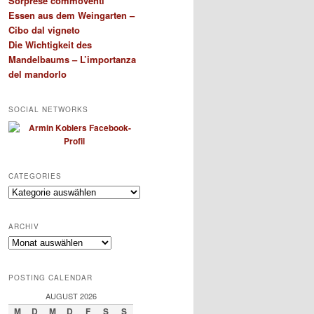
Sorprese commoventi
Essen aus dem Weingarten –
Cibo dal vigneto
Die Wichtigkeit des
Mandelbaums – L’importanza
del mandorlo
SOCIAL NETWORKS
CATEGORIES
Categories
ARCHIV
Archiv
POSTING CALENDAR
AUGUST 2026
M
D
M
D
F
S
S