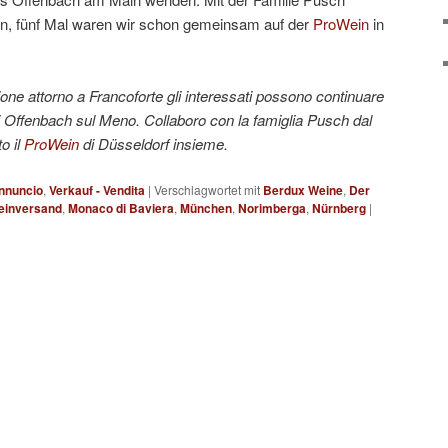
en, fünf Mal waren wir schon gemeinsam auf der
ProWein
in
one attorno a Francoforte gli interessati possono continuare
 Offenbach sul Meno. Collaboro con la famiglia Pusch dal
o il
ProWein
di Düsseldorf insieme.
nnuncio
,
Verkauf - Vendita
|
Verschlagwortet mit
Berdux Weine
,
Der
Weinversand
,
Monaco di Baviera
,
München
,
Norimberga
,
Nürnberg
|