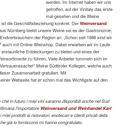
werden. Im Internet haben wir uns
getroffen, auf der Vinitaly das erste
mal gesehen und die Weine
n ist die Geschäftsbeziehung konkret. Der
Weinversand
us Nürnberg bietet unsere Weine sei es der Gastronomie,
Endverbrauchern der Region an. „Schon seit 1986 sind wir
97 auch mit Online-Weinshop. Dabei erwarben wir im Laufe
r erstaunliche Entdeckungen zu bieten und eines der
einsortimente zu führen. Viele Anbieter tummeln sich im
 Vertrauenssache!“ Meine Südtiroler Kollegen, welche auch
dieser Zusamenarbeit gratuliert. Mit
seiner Webseite hat er schon mal das Wichtigste auf den
che in futuro i miei vini saranno disponibili anche nel Sud
ttimana l’importatore
Weinversand und Weinhandel Karl
iei prodotti ai ristoratori, enotecari e clienti privati della
 che già lo forniscono mi hanno congratulato.