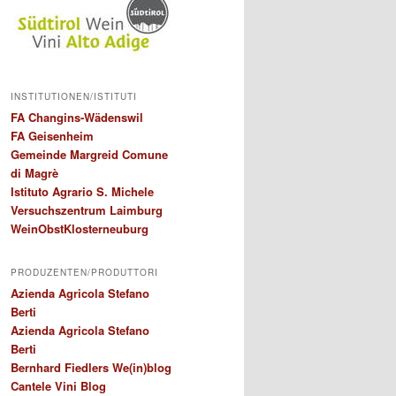
INSTITUTIONEN/ISTITUTI
FA Changins-Wädenswil
FA Geisenheim
Gemeinde Margreid Comune
di Magrè
Istituto Agrario S. Michele
Versuchszentrum Laimburg
WeinObstKlosterneuburg
PRODUZENTEN/PRODUTTORI
Azienda Agricola Stefano
Berti
Azienda Agricola Stefano
Berti
Bernhard Fiedlers We(in)blog
Cantele Vini Blog