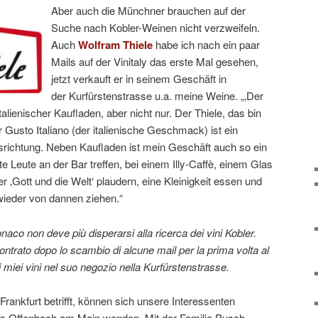
Aber auch die Münchner brauchen auf der
Suche nach Kobler-Weinen nicht verzweifeln.
Auch
Wolfram Thiele
habe ich nach ein paar
Mails auf der Vinitaly das erste Mal gesehen,
jetzt verkauft er in seinem Geschäft in
der Kurfürstenstrasse u.a. meine Weine. „‚Der
italienischer Kaufladen, aber nicht nur. Der Thiele, das bin
 Gusto Italiano (der italienische Geschmack) ist ein
usrichtung. Neben Kaufladen ist mein Geschäft auch so ein
e Leute an der Bar treffen, bei einem Illy-Caffè, einem Glas
‚Gott und die Welt‘ plaudern, eine Kleinigkeit essen und
wieder von dannen ziehen.“
co non deve più disperarsi alla ricerca dei vini Kobler.
contrato dopo lo scambio di alcune mail per la prima volta al
 miei vini nel suo negozio nella Kurfürstenstrasse.
ankfurt betrifft, können sich unsere Interessenten
s Offenbach am Main wenden. Mit der Familie Pusch