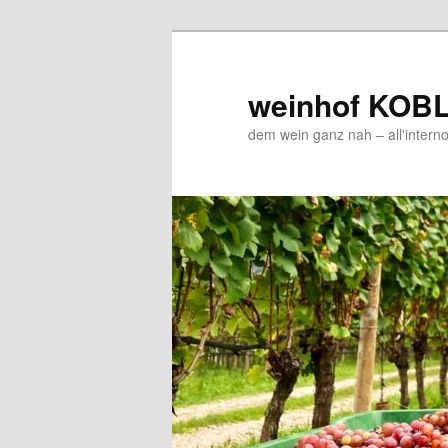
Zum
Zum
Inhalt
sekundären
wechseln
Inhalt
weinhof KOB
wechseln
dem wein ganz nah – all'interno