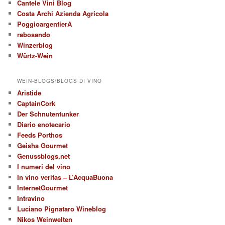
Cantele Vini Blog
Costa Archi Azienda Agricola
PoggioargentierA
rabosando
Winzerblog
Würtz-Wein
WEIN-BLOGS/BLOGS DI VINO
Aristide
CaptainCork
Der Schnutentunker
Diario enotecario
Feeds Porthos
Geisha Gourmet
Genussblogs.net
I numeri del vino
In vino veritas – L’AcquaBuona
InternetGourmet
Intravino
Luciano Pignataro Wineblog
Nikos Weinwelten