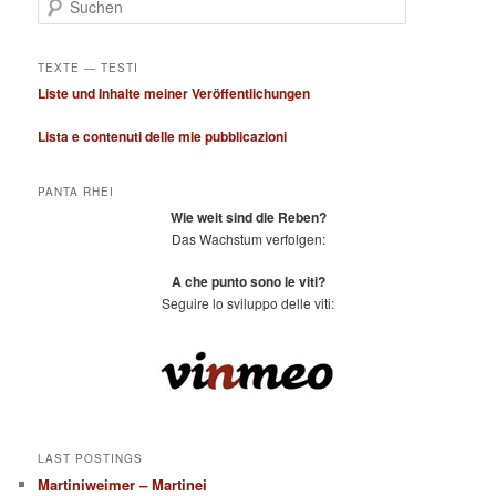
u
c
h
TEXTE — TESTI
e
Liste und Inhalte meiner Veröffentlichungen
n
Lista e contenuti delle mie pubblicazioni
PANTA RHEI
Wie weit sind die Reben?
Das Wachstum verfolgen:
A che punto sono le viti?
Seguire lo sviluppo delle viti:
LAST POSTINGS
Martiniweimer – Martinei