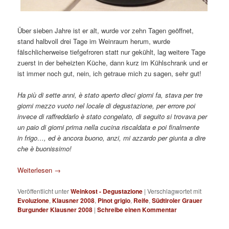
Über sieben Jahre ist er alt, wurde vor zehn Tagen geöffnet,
stand halbvoll drei Tage im Weinraum herum, wurde
fälschlicherweise tiefgefroren statt nur gekühlt, lag weitere Tage
zuerst in der beheizten Küche, dann kurz im Kühlschrank und er
ist immer noch gut, nein, ich getraue mich zu sagen, sehr gut!
Ha più di sette anni, è stato aperto dieci giorni fa, stava per tre
giorni mezzo vuoto nel locale di degustazione, per errore poi
invece di raffreddarlo è stato congelato, di seguito si trovava per
un paio di giorni prima nella cucina riscaldata e poi finalmente
in frigo…, ed è ancora buono, anzi, mi azzardo per giunta a dire
che è buonissimo!
Weiterlesen
→
Veröffentlicht unter
Weinkost - Degustazione
|
Verschlagwortet mit
Evoluzione
,
Klausner 2008
,
Pinot grigio
,
Reife
,
Südtiroler Grauer
Burgunder Klausner 2008
|
Schreibe einen Kommentar