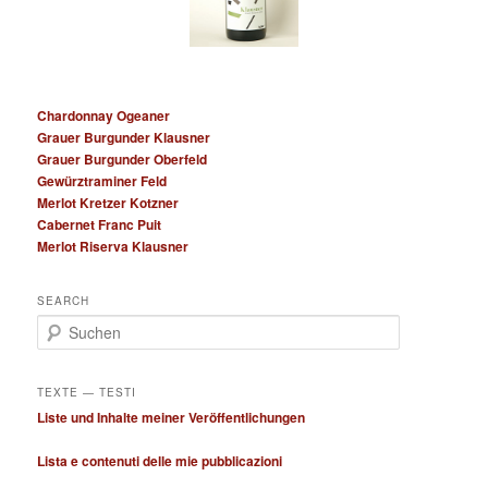
Chardonnay Ogeaner
Grauer Burgunder Klausner
Grauer Burgunder Oberfeld
Gewürztraminer Feld
Merlot Kretzer Kotzner
Cabernet Franc Puit
Merlot Riserva Klausner
SEARCH
S
u
c
h
TEXTE — TESTI
e
Liste und Inhalte meiner Veröffentlichungen
n
Lista e contenuti delle mie pubblicazioni