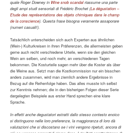
quale Roger Downey in
Wine snob scandal
riassume una parte
degli ampi studi sensoriali di Frédéric Brochet (
La dégustation –
Etude des représentations des objets chimiques dans le champ
de la conscience
). Questa frase bisogna veramente assaporare
(numeri casuali!).
Tatsächlich unterscheiden sich auch Experten aus ähnlichen
(Wein-) Kulturkreisen in ihren Präferenzen, die allermeisten geben
gerne auch recht verschiedene Urteile, wenn sie den gleichen
Wein am selben, und noch mehr, an verschiedenen Tagen
bekommen. Die Kosturteile sagen mehr über die Koster als über
die Weine aus. Setzt man die Kostkommission nur ein bisschen
anders zusammen, wird man ziemlich andere Ergebnisse in
Bezug auf die Reihenfolge haben. Das alles musste ich selbst
zur Kenntnis nehmen; die in den bisherigen Folgen dieser Serie
dargelegten Beispiele aus erster Hand sprechen eine klare
Sprache.
In effetti anche degustatori estratti dallo stesso contesto enoico
si distinguono nelle loro preferenze, la maggioranza di loro dà
valutazioni che si discostano se i vini vengono ripetuti, ancora di