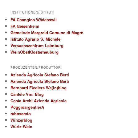
INSTITUTIONEN/ISTITUTI
FA Changins-Wädenswil
FA Geisenheim
Gemeinde Margreid Comune di Magrè
Istituto Agrario S. Michele
Versuchszentrum Laimburg
WeinObstKlosterneuburg
PRODUZENTEN/PRODUTTORI
Azienda Agricola Stefano Berti
Azienda Agricola Stefano Berti
Bernhard Fiedlers We(in)blog
Cantele Vini Blog
Costa Archi Azienda Agricola
PoggioargentierA
rabosando
Winzerblog
Würtz-Wein