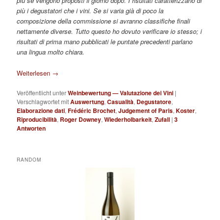
più se vengono proposti il giorno dopo. I risultati caratterizzano di
più i degustatori che i vini. Se si varia già di poco la
composizione della commissione si avranno classifiche finali
nettamente diverse. Tutto questo ho dovuto verificare io stesso; i
risultati di prima mano pubblicati le puntate precedenti parlano
una lingua molto chiara.
Weiterlesen
→
Veröffentlicht unter
Weinbewertung — Valutazione dei Vini
|
Verschlagwortet mit
Auswertung
,
Casualità
,
Degustatore
,
Elaborazione dati
,
Frédéric Brochet
,
Judgement of Paris
,
Koster
,
Riproducibilità
,
Roger Downey
,
Wiederholbarkeit
,
Zufall
|
3
Antworten
RANDOM