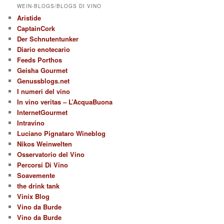
WEIN-BLOGS/BLOGS DI VINO
Aristide
CaptainCork
Der Schnutentunker
Diario enotecario
Feeds Porthos
Geisha Gourmet
Genussblogs.net
I numeri del vino
In vino veritas – L’AcquaBuona
InternetGourmet
Intravino
Luciano Pignataro Wineblog
Nikos Weinwelten
Osservatorio del Vino
Percorsi Di Vino
Soavemente
the drink tank
Vinix Blog
Vino da Burde
Vino da Burde