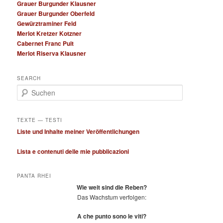
Grauer Burgunder Klausner
Grauer Burgunder Oberfeld
Gewürztraminer Feld
Merlot Kretzer Kotzner
Cabernet Franc Puit
Merlot Riserva Klausner
SEARCH
S
u
c
h
TEXTE — TESTI
e
Liste und Inhalte meiner Veröffentlichungen
n
Lista e contenuti delle mie pubblicazioni
PANTA RHEI
Wie weit sind die Reben?
Das Wachstum verfolgen:
A che punto sono le viti?