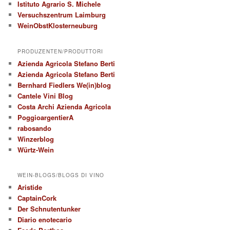
Istituto Agrario S. Michele
Versuchszentrum Laimburg
WeinObstKlosterneuburg
PRODUZENTEN/PRODUTTORI
Azienda Agricola Stefano Berti
Azienda Agricola Stefano Berti
Bernhard Fiedlers We(in)blog
Cantele Vini Blog
Costa Archi Azienda Agricola
PoggioargentierA
rabosando
Winzerblog
Würtz-Wein
WEIN-BLOGS/BLOGS DI VINO
Aristide
CaptainCork
Der Schnutentunker
Diario enotecario