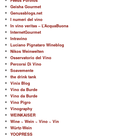
Feeds Porthos
Geisha Gourmet
Genussblogs.net
I numeri del vino
In vino veritas – L’AcquaBuona
InternetGourmet
Intravino
Luciano Pignataro Wineblog
Nikos Weinwelten
Osservatorio del Vino
Percorsi Di Vino
Soavemente
the drink tank
Vinix Blog
Vino da Burde
Vino da Burde
Vino Pigro
Vinography
WEINKAISER
Wine ~ Wein ~ Vino ~ Vin
Würtz-Wein
YOOPRESS