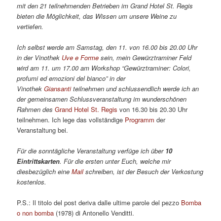
mit den 21 teilnehmenden Betrieben im Grand Hotel St. Regis
bieten die Möglichkeit, das Wissen um unsere Weine zu
vertiefen.
Ich selbst werde am Samstag, den 11. von 16.00 bis 20.00 Uhr
in der Vinothek
Uve e Forme
sein, mein Gewürztraminer Feld
wird am 11. um 17.00 am Workshop “Gewürztraminer: Colori,
profumi ed emozioni del bianco” in der
Vinothek
Giansanti
teilnehmen und schlussendlich werde ich an
der gemeinsamen Schlussveranstaltung im wunderschönen
Rahmen des
Grand Hotel St. Regis
von 16.30 bis 20.30 Uhr
teilnehmen. Ich lege das vollständige
Programm
der
Veranstaltung bei.
Für die sonntägliche Veranstaltung verfüge ich über
10
Eintrittskarten
. Für die ersten unter Euch, welche mir
diesbezüglich eine
Mail
schreiben, ist der Besuch der Verkostung
kostenlos.
P.S.: Il titolo del post deriva dalle ultime parole del pezzo
Bomba
o non bomba
(1978) di Antonello Venditti.