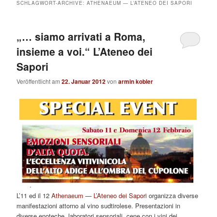
SCHLAGWORT-ARCHIVE:
ATHENAEUM — L’ATENEO DEI SAPORI
„… siamo arrivati a Roma,
insieme a voi.“ L’Ateneo dei
Sapori
Veröffentlicht am
22. Januar 2012
von
armin kobler
L’11 ed il 12
Athenaeum — L’Ateneo dei Sapori
organizza diverse
manifestazioni attorno al vino sudtirolese. Presentazioni in
diverse enoteche, laboratori sensoriali, cene con i vini dei