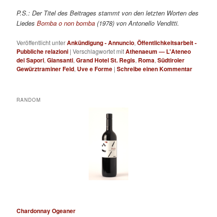
P.S.: Der Titel des Beitrages stammt von den letzten Worten des
Liedes
Bomba o non bomba
(1978) von Antonello Venditti.
Veröffentlicht unter
Ankündigung - Annuncio
,
Öffentlichkeitsarbeit -
Pubbliche relazioni
|
Verschlagwortet mit
Athenaeum — L'Ateneo
dei Sapori
,
Giansanti
,
Grand Hotel St. Regis
,
Roma
,
Südtiroler
Gewürztraminer Feld
,
Uve e Forme
|
Schreibe einen Kommentar
RANDOM
Chardonnay Ogeaner