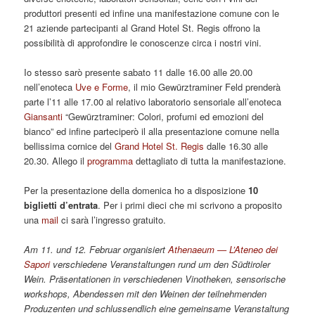
produttori presenti ed infine una manifestazione comune con le
21 aziende partecipanti al Grand Hotel St. Regis offrono la
possibilità di approfondire le conoscenze circa i nostri vini.
Io stesso sarò presente sabato 11 dalle 16.00 alle 20.00
nell’enoteca
Uve e Forme
, il mio Gewürztraminer Feld prenderà
parte l’11 alle 17.00 al relativo laboratorio sensoriale all’enoteca
Giansanti
“Gewürztraminer: Colori, profumi ed emozioni del
bianco” ed infine parteciperò il alla presentazione comune nella
bellissima cornice del
Grand Hotel St. Regis
dalle 16.30 alle
20.30. Allego il
programma
dettagliato di tutta la manifestazione.
Per la presentazione della domenica ho a disposizione
10
biglietti d’entrata
. Per i primi dieci che mi scrivono a proposito
una
mail
ci sarà l’ingresso gratuito.
Am 11. und 12. Februar organisiert
Athenaeum — L’Ateneo dei
Sapori
verschiedene Veranstaltungen rund um den Südtiroler
Wein. Präsentationen in verschiedenen Vinotheken, sensorische
workshops, Abendessen mit den Weinen der teilnehmenden
Produzenten und schlussendlich eine gemeinsame Veranstaltung