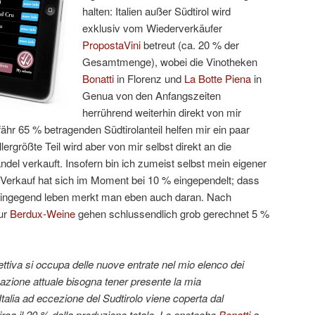
halten: Italien außer Südtirol wird
exklusiv vom Wiederverkäufer
PropostaVini
betreut (ca. 20 % der
Gesamtmenge), wobei die Vinotheken
Bonatti
in Florenz und
La Botte Piena
in
Genua von den Anfangszeiten
herrührend weiterhin direkt von mir
fähr 65 % betragenden Südtirolanteil helfen mir ein paar
lergrößte Teil wird aber von mir selbst direkt an die
el verkauft. Insofern bin ich zumeist selbst mein eigener
Verkauf hat sich im Moment bei 10 % eingependelt; dass
Kleingegend leben merkt man eben auch daran. Nach
ur
Berdux-Weine
gehen schlussendlich grob gerechnet 5 %
ttiva si occupa delle nuove entrate nel mio elenco dei
tuazione attuale bisogna tener presente la mia
Italia ad eccezione del Sudtirolo viene coperta dal
rca il 20 % della produzione totale. Le enoteche
Bonatti
a