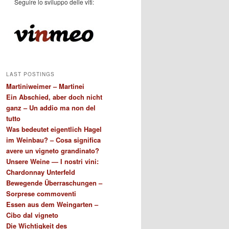
Seguire lo sviluppo delle viti:
LAST POSTINGS
Martiniweimer – Martinei
Ein Abschied, aber doch nicht
ganz – Un addio ma non del
tutto
Was bedeutet eigentlich Hagel
im Weinbau? – Cosa significa
avere un vigneto grandinato?
Unsere Weine — I nostri vini:
Chardonnay Unterfeld
Bewegende Überraschungen –
Sorprese commoventi
Essen aus dem Weingarten –
Cibo dal vigneto
Die Wichtigkeit des