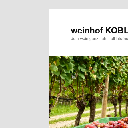
Zum
Zum
Inhalt
sekundären
wechseln
Inhalt
weinhof KOB
wechseln
dem wein ganz nah – all'interno