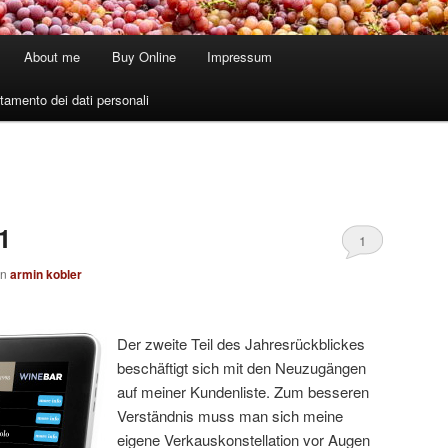
About me
Buy Online
Impressum
tamento dei dati personali
O
1
1
on
armin kobler
Der zweite Teil des Jahresrückblickes
beschäftigt sich mit den Neuzugängen
auf meiner Kundenliste. Zum besseren
Verständnis muss man sich meine
eigene Verkauskonstellation vor Augen