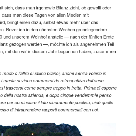
t sich, dass man irgendwie Bilanz zieht, ob gewollt oder
, dass man diese Tagen von allen Medien mit
rd, bringt einen dazu, selbst etwas mehr über das
n. Bevor ich in den nächsten Wochen grundlegendere
10 und unserem Weinhof anstelle — nach der fünften Ernte
ilanz gezogen werden —, möchte ich als angenehmen Teil
hren, mit den wir in diesem Jahr begonnen haben, zusammen
do o l’altro si stilino bilanci, anche senza volerlo in
tti i media si viene sommersi da retrospettive dell’anno
esi trascorsi come sempre troppo in fretta. Prima di esporre
ppo della nostra azienda, e dopo cinque vendemmie penso
are per cominciare il lato sicuramente positivo, cioè quelle
iso di intraprendere rapporti commerciali con noi.