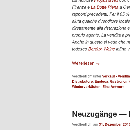
Firenze e
La Botte Piena
a Geno
rapporti precedenti. Per il 65 %
aiuta qualche rivenditore loca
direttamente alla ristorazione 
proprio agente. La vendita a pr
Anche in questo si vede che mi
tedesco
Berdux-Weine
infine v
Weiterlesen
→
Veröffentlicht unter
Verkauf - Vendita
Distrubutore
,
Enoteca
,
Gastronomi
Wiederverkäufer
|
Eine
Antwort
Neuzugänge — N
Veröffentlicht am
31. Dezember 201