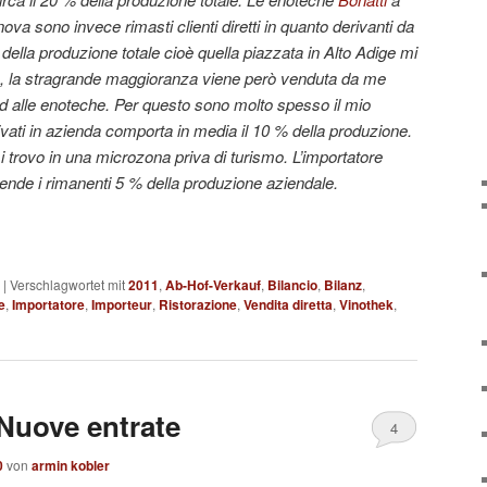
va sono invece rimasti clienti diretti in quanto derivanti da
 della produzione totale cioè quella
piazzata in Alto Adige mi
le, la stragrande maggioranza viene però venduta da me
ed alle enoteche. Per questo sono molto spesso il mio
ivati in azienda comporta in media il 10 % della produzione.
 trovo in una microzona priva di turismo. L’importatore
ende i rimanenti 5 % della produzione aziendale.
|
Verschlagwortet mit
2011
,
Ab-Hof-Verkauf
,
Bilancio
,
Bilanz
,
e
,
Importatore
,
Importeur
,
Ristorazione
,
Vendita diretta
,
Vinothek
,
uove entrate
4
0
von
armin kobler