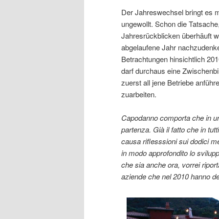
Der Jahreswechsel bringt es mi
ungewollt. Schon die Tatsache
Jahresrückblicken überhäuft wi
abgelaufene Jahr nachzudenke
Betrachtungen hinsichtlich 20
darf durchaus eine Zwischenb
zuerst all jene Betriebe anfü
zuarbeiten.
Capodanno comporta che in un mo
partenza. Già il fatto che in tu
causa riflesssioni sui dodici m
in modo approfondito lo svilu
che sia anche ora, vorrei riport
aziende che nel 2010 hanno dec