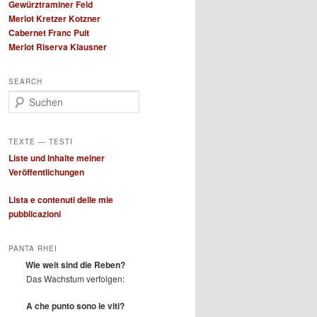
Gewürztraminer Feld
Merlot Kretzer Kotzner
Cabernet Franc Puit
Merlot Riserva Klausner
SEARCH
S
u
c
h
TEXTE — TESTI
e
Liste und Inhalte meiner
n
Veröffentlichungen
Lista e contenuti delle mie
pubblicazioni
PANTA RHEI
Wie weit sind die Reben?
Das Wachstum verfolgen:
A che punto sono le viti?