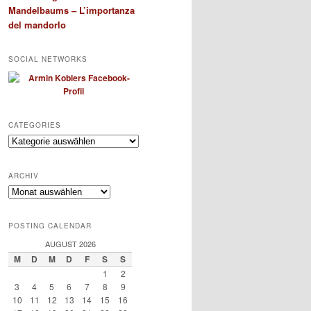
Mandelbaums – L’importanza
del mandorlo
SOCIAL NETWORKS
CATEGORIES
Categories
ARCHIV
Archiv
POSTING CALENDAR
AUGUST 2026
M
D
M
D
F
S
S
1
2
3
4
5
6
7
8
9
10
11
12
13
14
15
16