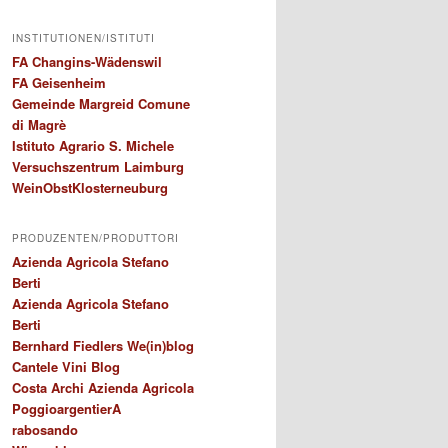
INSTITUTIONEN/ISTITUTI
FA Changins-Wädenswil
FA Geisenheim
Gemeinde Margreid Comune
di Magrè
Istituto Agrario S. Michele
Versuchszentrum Laimburg
WeinObstKlosterneuburg
PRODUZENTEN/PRODUTTORI
Azienda Agricola Stefano
Berti
Azienda Agricola Stefano
Berti
Bernhard Fiedlers We(in)blog
Cantele Vini Blog
Costa Archi Azienda Agricola
PoggioargentierA
rabosando