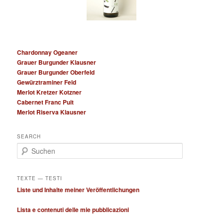
Chardonnay Ogeaner
Grauer Burgunder Klausner
Grauer Burgunder Oberfeld
Gewürztraminer Feld
Merlot Kretzer Kotzner
Cabernet Franc Puit
Merlot Riserva Klausner
SEARCH
S
u
c
h
TEXTE — TESTI
e
Liste und Inhalte meiner Veröffentlichungen
n
Lista e contenuti delle mie pubblicazioni