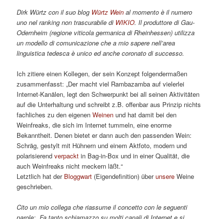
Dirk Würtz con il suo blog
Würtz Wein
al momento è il numero
uno nel ranking non trascurabile di
WIKIO
. Il produttore di Gau-
Odernheim (regione viticola germanica di Rheinhessen) utilizza
un modello di comunicazione che a mio sapere nell’area
linguistica tedesca è unico ed anche coronato di successo.
Ich zitiere einen Kollegen, der sein Konzept folgendermaßen
zusammenfasst: „Der macht viel Rambazamba auf vielerlei
Internet-Kanälen, legt den Schwerpunkt bei all seinen Aktivitäten
auf die Unterhaltung und schreibt z.B. offenbar aus Prinzip nichts
fachliches zu den eigenen
Weinen
und hat damit bei den
Weinfreaks, die sich im Internet tummeln, eine enorme
Bekanntheit. Denen bietet er dann auch den passenden Wein:
Schräg, gestylt mit Hühnern und einem Aktfoto, modern und
polarisierend
verpackt
in Bag-in-Box und in einer Qualität, die
auch Weinfreaks nicht meckern läßt.“
Letztlich hat der
Bloggwart
(Eigendefinition) über
unsere
Weine
geschrieben.
Cito un mio collega che riassume il concetto con le seguenti
parole: „Fa tanto schiamazzo su molti canali di Internet e si