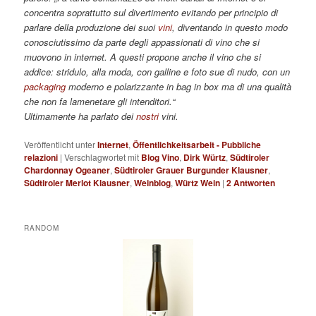
concentra soprattutto sul divertimento evitando per principio di
parlare della produzione dei suoi
vini
, diventando in questo modo
conosciutissimo da parte degli appassionati di vino che si
muovono in internet. A questi propone anche il vino che si
addice: stridulo, alla moda, con galline e foto sue di nudo, con un
packaging
moderno e polarizzante in bag in box ma di una qualità
che non fa lamenetare gli intenditori.“
Ultimamente ha parlato dei
nostri
vini.
Veröffentlicht unter
Internet
,
Öffentlichkeitsarbeit - Pubbliche
relazioni
|
Verschlagwortet mit
Blog Vino
,
Dirk Würtz
,
Südtiroler
Chardonnay Ogeaner
,
Südtiroler Grauer Burgunder Klausner
,
Südtiroler Merlot Klausner
,
Weinblog
,
Würtz Wein
|
2
Antworten
RANDOM