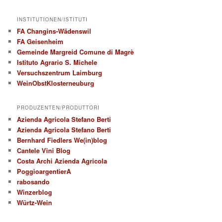
INSTITUTIONEN/ISTITUTI
FA Changins-Wädenswil
FA Geisenheim
Gemeinde Margreid Comune di Magrè
Istituto Agrario S. Michele
Versuchszentrum Laimburg
WeinObstKlosterneuburg
PRODUZENTEN/PRODUTTORI
Azienda Agricola Stefano Berti
Azienda Agricola Stefano Berti
Bernhard Fiedlers We(in)blog
Cantele Vini Blog
Costa Archi Azienda Agricola
PoggioargentierA
rabosando
Winzerblog
Würtz-Wein