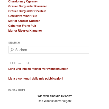
Chardonnay Ogeaner
Grauer Burgunder Klausner
Grauer Burgunder Oberfeld
Gewürztraminer Feld
Merlot Kretzer Kotzner
Cabernet Franc Puit
Merlot Riserva Klausner
SEARCH
S
u
c
h
TEXTE — TESTI
e
Liste und Inhalte meiner Veröffentlichungen
n
Lista e contenuti delle mie pubblicazioni
PANTA RHEI
Wie weit sind die Reben?
Das Wachstum verfolgen: