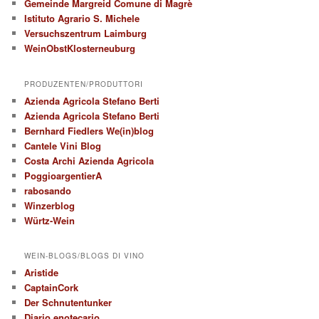
Gemeinde Margreid Comune di Magrè
Istituto Agrario S. Michele
Versuchszentrum Laimburg
WeinObstKlosterneuburg
PRODUZENTEN/PRODUTTORI
Azienda Agricola Stefano Berti
Azienda Agricola Stefano Berti
Bernhard Fiedlers We(in)blog
Cantele Vini Blog
Costa Archi Azienda Agricola
PoggioargentierA
rabosando
Winzerblog
Würtz-Wein
WEIN-BLOGS/BLOGS DI VINO
Aristide
CaptainCork
Der Schnutentunker
Diario enotecario