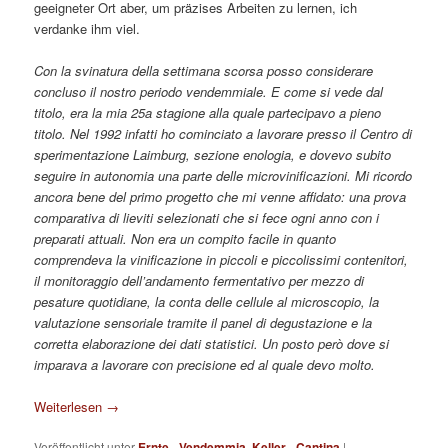
geeigneter Ort aber, um präzises Arbeiten zu lernen, ich
verdanke ihm viel.
Con la svinatura della settimana scorsa posso considerare
concluso il nostro periodo vendemmiale. E come si vede dal
titolo, era la mia 25a stagione alla quale partecipavo a pieno
titolo. Nel 1992 infatti ho cominciato a lavorare presso il Centro di
sperimentazione Laimburg, sezione enologia, e dovevo subito
seguire in autonomia una parte delle microvinificazioni. Mi ricordo
ancora bene del primo progetto che mi venne affidato: una prova
comparativa di lieviti selezionati che si fece ogni anno con i
preparati attuali. Non era un compito facile in quanto
comprendeva la vinificazione in piccoli e piccolissimi contenitori,
il monitoraggio dell’andamento fermentativo per mezzo di
pesature quotidiane, la conta delle cellule al microscopio, la
valutazione sensoriale tramite il panel di degustazione e la
corretta elaborazione dei dati statistici. Un posto però dove si
imparava a lavorare con precisione ed al quale devo molto.
Weiterlesen
→
Veröffentlicht unter
Ernte - Vendemmia
,
Keller - Cantina
|