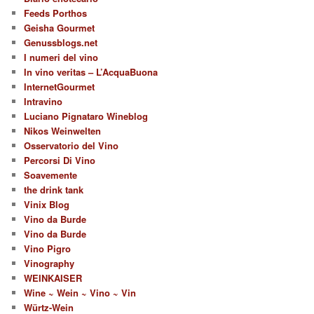
Feeds Porthos
Geisha Gourmet
Genussblogs.net
I numeri del vino
In vino veritas – L’AcquaBuona
InternetGourmet
Intravino
Luciano Pignataro Wineblog
Nikos Weinwelten
Osservatorio del Vino
Percorsi Di Vino
Soavemente
the drink tank
Vinix Blog
Vino da Burde
Vino da Burde
Vino Pigro
Vinography
WEINKAISER
Wine ~ Wein ~ Vino ~ Vin
Würtz-Wein