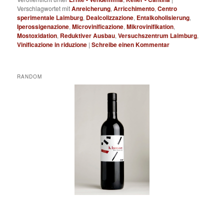
Verschlagwortet mit
Anreicherung
,
Arricchimento
,
Centro
sperimentale Laimburg
,
Dealcolizzazione
,
Entalkoholisierung
,
Iperossigenazione
,
Microvinificazione
,
Mikrovinifikation
,
Mostoxidation
,
Reduktiver Ausbau
,
Versuchszentrum Laimburg
,
Vinificazione in riduzione
|
Schreibe einen Kommentar
RANDOM