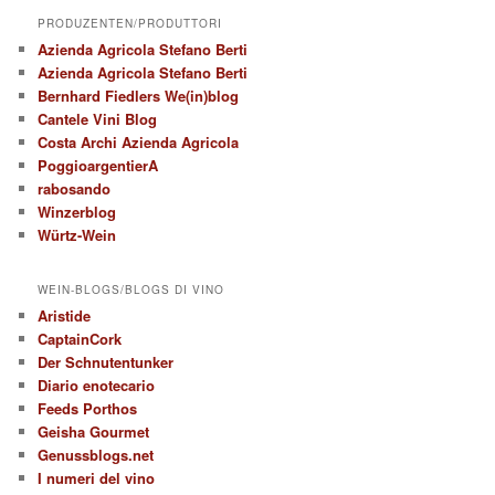
PRODUZENTEN/PRODUTTORI
Azienda Agricola Stefano Berti
Azienda Agricola Stefano Berti
Bernhard Fiedlers We(in)blog
Cantele Vini Blog
Costa Archi Azienda Agricola
PoggioargentierA
rabosando
Winzerblog
Würtz-Wein
WEIN-BLOGS/BLOGS DI VINO
Aristide
CaptainCork
Der Schnutentunker
Diario enotecario
Feeds Porthos
Geisha Gourmet
Genussblogs.net
I numeri del vino