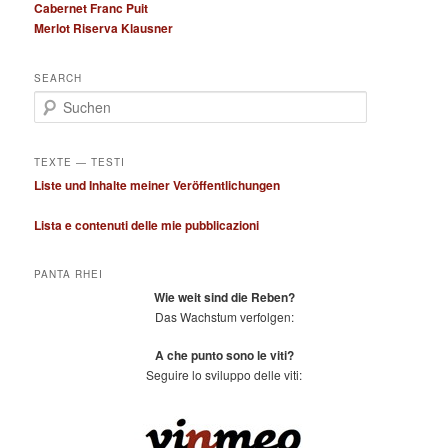
Cabernet Franc Puit
Merlot Riserva Klausner
SEARCH
S
u
c
h
TEXTE — TESTI
e
Liste und Inhalte meiner Veröffentlichungen
n
Lista e contenuti delle mie pubblicazioni
PANTA RHEI
Wie weit sind die Reben?
Das Wachstum verfolgen:
A che punto sono le viti?
Seguire lo sviluppo delle viti: