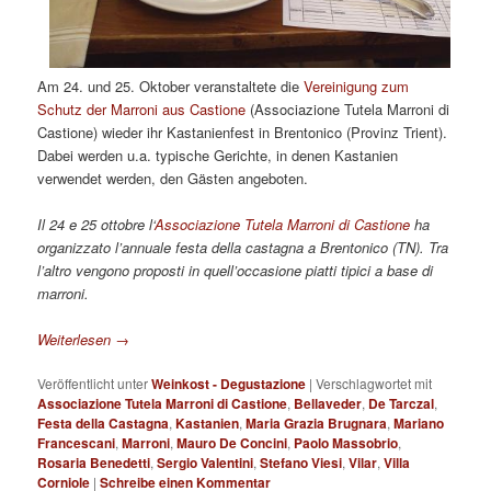
Am 24. und 25. Oktober veranstaltete die
Vereinigung zum
Schutz der Marroni aus Castione
(Associazione Tutela Marroni di
Castione) wieder ihr Kastanienfest in Brentonico (Provinz Trient).
Dabei werden u.a. typische Gerichte, in denen Kastanien
verwendet werden, den Gästen angeboten.
Il 24 e 25 ottobre l‘
Associazione Tutela Marroni di Castione
ha
organizzato l’annuale festa della castagna a Brentonico (TN). Tra
l’altro vengono proposti in quell’occasione piatti tipici a base di
marroni.
Weiterlesen
→
Veröffentlicht unter
Weinkost - Degustazione
|
Verschlagwortet mit
Associazione Tutela Marroni di Castione
,
Bellaveder
,
De Tarczal
,
Festa della Castagna
,
Kastanien
,
Maria Grazia Brugnara
,
Mariano
Francescani
,
Marroni
,
Mauro De Concini
,
Paolo Massobrio
,
Rosaria Benedetti
,
Sergio Valentini
,
Stefano Viesi
,
Vilar
,
Villa
Corniole
|
Schreibe einen Kommentar