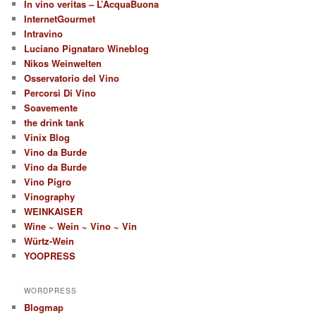
In vino veritas – L’AcquaBuona
InternetGourmet
Intravino
Luciano Pignataro Wineblog
Nikos Weinwelten
Osservatorio del Vino
Percorsi Di Vino
Soavemente
the drink tank
Vinix Blog
Vino da Burde
Vino da Burde
Vino Pigro
Vinography
WEINKAISER
Wine ~ Wein ~ Vino ~ Vin
Würtz-Wein
YOOPRESS
WORDPRESS
Blogmap