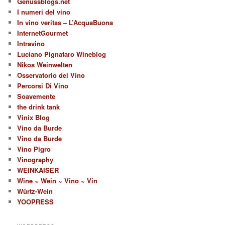
Genussblogs.net
I numeri del vino
In vino veritas – L’AcquaBuona
InternetGourmet
Intravino
Luciano Pignataro Wineblog
Nikos Weinwelten
Osservatorio del Vino
Percorsi Di Vino
Soavemente
the drink tank
Vinix Blog
Vino da Burde
Vino da Burde
Vino Pigro
Vinography
WEINKAISER
Wine ~ Wein ~ Vino ~ Vin
Würtz-Wein
YOOPRESS