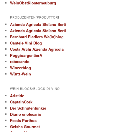
WeinObstKlosterneuburg
PRODUZENTEN/PRODUTTORI
Azienda Agricola Stefano Berti
Azienda Agricola Stefano Berti
Bernhard Fiedlers We(in)blog
Cantele Vini Blog
Costa Archi Azienda Agricola
PoggioargentierA
rabosando
Winzerblog
Würtz-Wein
WEIN-BLOGS/BLOGS DI VINO
Aristide
CaptainCork
Der Schnutentunker
Diario enotecario
Feeds Porthos
Geisha Gourmet