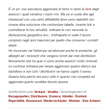
È un po‘ una seccatura aggiornare di tanto in tanto la
lista
degli
esercizi i quali vendono i nostri vini. Ma se si vuole dire agli
interessati con una certa affidabilità dove sono reperibili non
rimane altra soluzione che confrontare tabelle, inserire link e
controllarne la loro attualità, ordinare le voci secondo la
dislocazione geografica ecc.; d’altraparte si vede il lavoro
compiuto negli anni trascorsi per quello che concerne i contatti
diretti.
Ho rinunciato nel frattempo ad elencare anche le enoteche, gli
alberghi ed i ristoranti che vengono forniti dai miei distributori.
Nonostante che tra quei ci sono anche esercizi molto rinomati.
Le continue richieste per tenere aggiornato questo elenco era
fastidioso e non tutti i distributori ne hanno capito il senso.
Questa lista perciò era poco utile in quanto mai completa ed
aggiornata quanto avrebbe dovuto essere.
Veröffentlicht unter
Verkauf - Vendita
|
Verschlagwortet mit
Bezugsquellen
,
Distributore
,
Enoteca
,
Händler
,
Önothek
,
Reperibilità
,
Restaurant
,
Wiederverkäufer
,
Winebar
|
Eine
Antwort