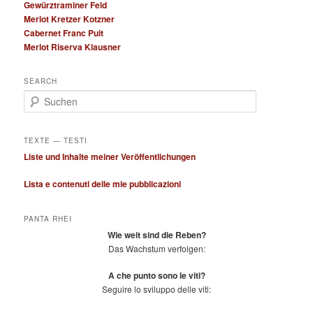
Gewürztraminer Feld
Merlot Kretzer Kotzner
Cabernet Franc Puit
Merlot Riserva Klausner
SEARCH
S
u
c
h
TEXTE — TESTI
e
Liste und Inhalte meiner Veröffentlichungen
n
Lista e contenuti delle mie pubblicazioni
PANTA RHEI
Wie weit sind die Reben?
Das Wachstum verfolgen:
A che punto sono le viti?
Seguire lo sviluppo delle viti: