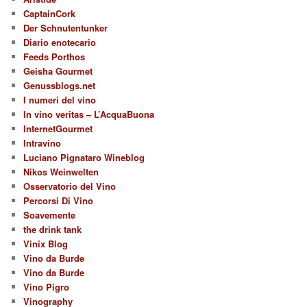
CaptainCork
Der Schnutentunker
Diario enotecario
Feeds Porthos
Geisha Gourmet
Genussblogs.net
I numeri del vino
In vino veritas – L’AcquaBuona
InternetGourmet
Intravino
Luciano Pignataro Wineblog
Nikos Weinwelten
Osservatorio del Vino
Percorsi Di Vino
Soavemente
the drink tank
Vinix Blog
Vino da Burde
Vino da Burde
Vino Pigro
Vinography