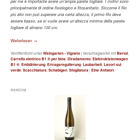
per me è importante avere un’ampia parete fogliare. I motivi sono
principalmente di ordine fisiologico e fitosanitario. Siccome il filo
più alto non può superare una certa altezza, il primo filo deve
essere basso, se si vuole avere un’altezza minima della parete
fogliare di almeno 130 cm.
Weiterlesen
→
Veröffentlicht unter
Weingarten - Vigneto
|
Verschlagwortet mit
Bertol
,
Carrello elettrico B1 ® per bins
,
Diradamento
,
Elektrokistenwagen
B1 ®
,
Entblätterung
,
Ertragsregulierung
,
Laubarbeit
,
Lavori sul
verde
,
Scacchiatura
,
Schabigen
,
Sfogliatura
|
Eine
Antwort
RANDOM