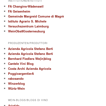
INSTITUTIONEN/ISTITUTI
FA Changins-Wädenswil
FA Geisenheim
Gemeinde Margreid Comune di Magrè
Istituto Agrario S. Michele
Versuchszentrum Laimburg
WeinObstKlosterneuburg
PRODUZENTEN/PRODUTTORI
Azienda Agricola Stefano Berti
Azienda Agricola Stefano Berti
Bernhard Fiedlers We(in)blog
Cantele Vini Blog
Costa Archi Azienda Agricola
PoggioargentierA
rabosando
Winzerblog
Würtz-Wein
WEIN-BLOGS/BLOGS DI VINO
Aristide