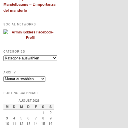
Mandelbaums – L’importanza
del mandorlo
SOCIAL NETWORKS
CATEGORIES
Categories
ARCHIV
Archiv
POSTING CALENDAR
AUGUST 2026
M
D
M
D
F
S
S
1
2
3
4
5
6
7
8
9
10
11
12
13
14
15
16