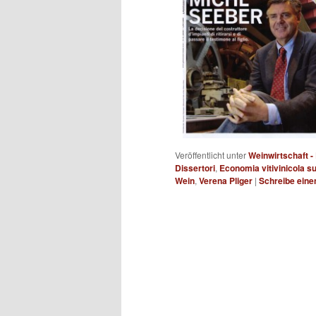
Veröffentlicht unter
Weinwirtschaft -
Dissertori
,
Economia vitivinicola su
Wein
,
Verena Pliger
|
Schreibe ein