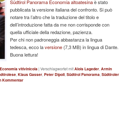
Südtirol Panorama Economia altoatesina
è stato
pubblicata la versione italiana del confronto. Si può
notare tra l’altro che la traduzione del titolo e
dell’introduzione fatta da me non corrisponde con
quella ufficiale della redazione, pazienza.
Per chi non padroneggia abbastanza la lingua
tedesca, ecco la
versione
(7,3 MB) in lingua di Dante.
Buona lettura!
 Economia vitivinicola
|
Verschlagwortet mit
Alois Lageder
,
Armin
dtirolese
,
Klaus Gasser
,
Peter Dipoli
,
Südtirol Panorama
,
Südtiroler
en Kommentar