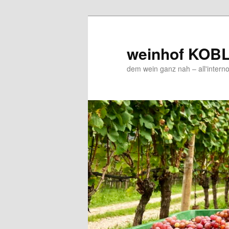
Zum
Zum
Inhalt
sekundären
wechseln
Inhalt
weinhof KOB
wechseln
dem wein ganz nah – all'interno