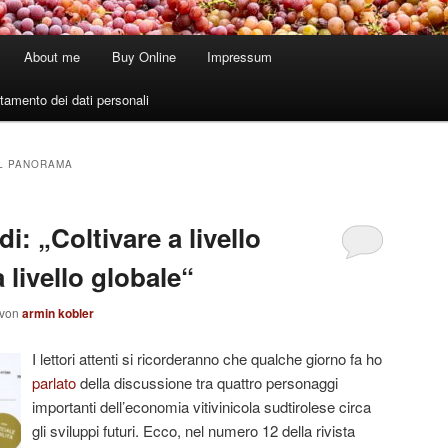
About me
Buy Online
Impressum
tamento dei dati personali
L PANORAMA
: „Coltivare a livello
 livello globale“
von
armin kobler
I lettori attenti si ricorderanno che qualche giorno fa ho
parlato
della discussione tra quattro personaggi
importanti dell’economia vitivinicola sudtirolese circa
gli sviluppi futuri. Ecco, nel numero 12 della rivista