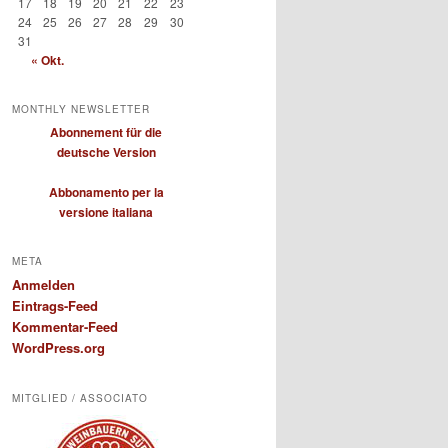
17
18
19
20
21
22
23
24
25
26
27
28
29
30
31
« Okt.
MONTHLY NEWSLETTER
Abonnement für die
deutsche Version
Abbonamento per la
versione italiana
META
Anmelden
Eintrags-Feed
Kommentar-Feed
WordPress.org
MITGLIED / ASSOCIATO