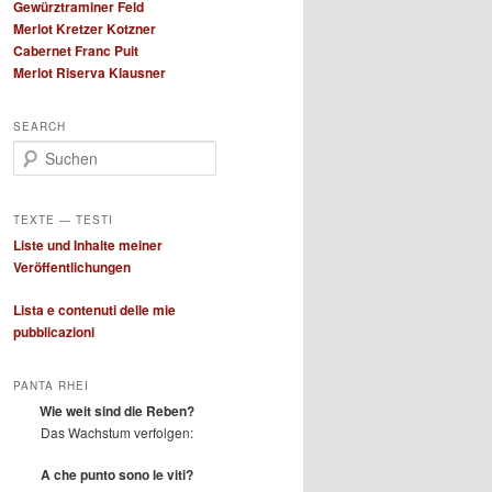
Gewürztraminer Feld
Merlot Kretzer Kotzner
Cabernet Franc Puit
Merlot Riserva Klausner
SEARCH
S
u
c
h
TEXTE — TESTI
e
Liste und Inhalte meiner
n
Veröffentlichungen
Lista e contenuti delle mie
pubblicazioni
PANTA RHEI
Wie weit sind die Reben?
Das Wachstum verfolgen:
A che punto sono le viti?