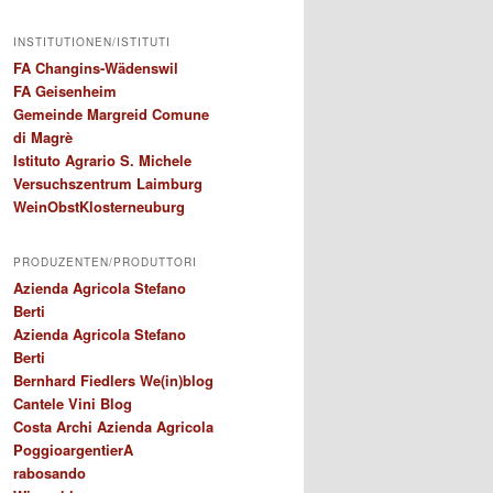
INSTITUTIONEN/ISTITUTI
FA Changins-Wädenswil
FA Geisenheim
Gemeinde Margreid Comune
di Magrè
Istituto Agrario S. Michele
Versuchszentrum Laimburg
WeinObstKlosterneuburg
PRODUZENTEN/PRODUTTORI
Azienda Agricola Stefano
Berti
Azienda Agricola Stefano
Berti
Bernhard Fiedlers We(in)blog
Cantele Vini Blog
Costa Archi Azienda Agricola
PoggioargentierA
rabosando