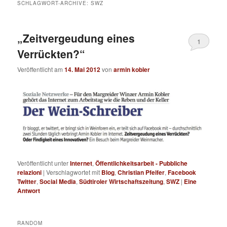
SCHLAGWORT-ARCHIVE:
SWZ
„Zeitvergeudung eines
1
Verrückten?“
Veröffentlicht am
14. Mai 2012
von
armin kobler
Veröffentlicht unter
Internet
,
Öffentlichkeitsarbeit - Pubbliche
relazioni
|
Verschlagwortet mit
Blog
,
Christian Pfeifer
,
Facebook
Twitter
,
Social Media
,
Südtiroler Wirtschaftszeitung
,
SWZ
|
Eine
Antwort
RANDOM