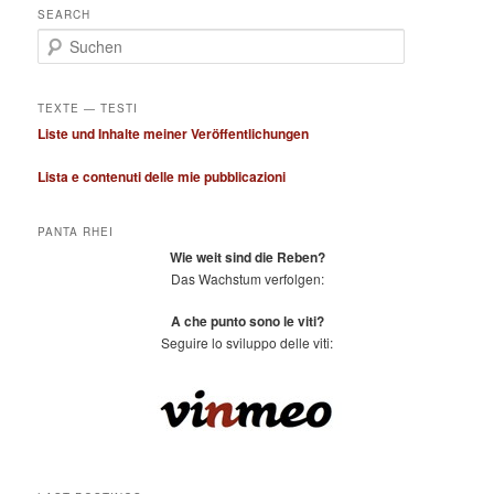
SEARCH
S
u
c
h
TEXTE — TESTI
e
Liste und Inhalte meiner Veröffentlichungen
n
Lista e contenuti delle mie pubblicazioni
PANTA RHEI
Wie weit sind die Reben?
Das Wachstum verfolgen:
A che punto sono le viti?
Seguire lo sviluppo delle viti: