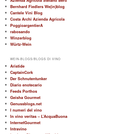
Azienda Agricola Stefano Berti
Bernhard Fiedlers We(in)blog
Cantele Vini Blog
Costa Archi Azienda Agricola
PoggioargentierA
rabosando
Winzerblog
Würtz-Wein
WEIN-BLOGS/BLOGS DI VINO
Aristide
CaptainCork
Der Schnutentunker
Diario enotecario
Feeds Porthos
Geisha Gourmet
Genussblogs.net
I numeri del vino
In vino veritas – L’AcquaBuona
InternetGourmet
Intravino