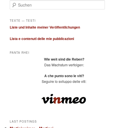
S
u
c
h
TEXTE — TESTI
e
Liste und Inhalte meiner Veröffentlichungen
n
Lista e contenuti delle mie pubblicazioni
PANTA RHEI
Wie weit sind die Reben?
Das Wachstum verfolgen:
A che punto sono le viti?
Seguire lo sviluppo delle viti:
LAST POSTINGS