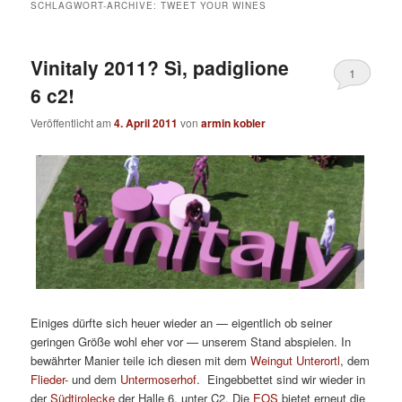
SCHLAGWORT-ARCHIVE:
TWEET YOUR WINES
Vinitaly 2011? Sì, padiglione
1
6 c2!
Veröffentlicht am
4. April 2011
von
armin kobler
Einiges dürfte sich heuer wieder an — eigentlich ob seiner
geringen Größe wohl eher vor — unserem Stand abspielen. In
bewährter Manier teile ich diesen mit dem
Weingut Unterortl
, dem
Flieder-
und dem
Untermoserhof
. Eingebbettet sind wir wieder in
der
Südtirolecke
der Halle 6, unter C2. Die
EOS
bietet erneut die