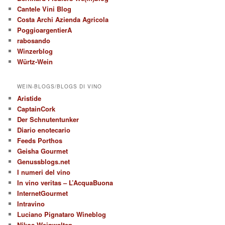
Cantele Vini Blog
Costa Archi Azienda Agricola
PoggioargentierA
rabosando
Winzerblog
Würtz-Wein
WEIN-BLOGS/BLOGS DI VINO
Aristide
CaptainCork
Der Schnutentunker
Diario enotecario
Feeds Porthos
Geisha Gourmet
Genussblogs.net
I numeri del vino
In vino veritas – L’AcquaBuona
InternetGourmet
Intravino
Luciano Pignataro Wineblog
Nikos Weinwelten