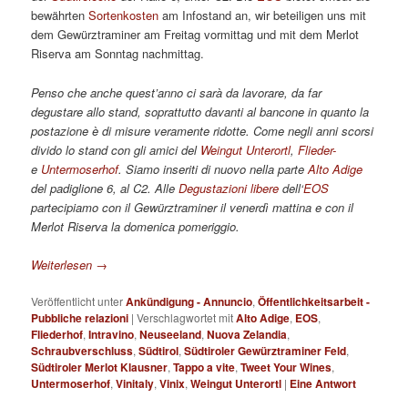
bewährten
Sortenkosten
am Infostand an, wir beteiligen uns mit
dem Gewürztraminer am Freitag vormittag und mit dem Merlot
Riserva am Sonntag nachmittag.
Penso che anche quest’anno ci sarà da lavorare, da far
degustare allo stand, soprattutto davanti al bancone in quanto la
postazione è di misure veramente ridotte. Come negli anni scorsi
divido lo stand con gli amici del
Weingut Unterortl
,
Flieder-
e
Untermoserhof
. Siamo inseriti di nuovo nella parte
Alto Adige
del padiglione 6, al C2. Alle
Degustazioni libere
dell‘
EOS
partecipiamo con il Gewürztraminer il venerdì mattina e con il
Merlot Riserva la domenica pomeriggio.
Weiterlesen
→
Veröffentlicht unter
Ankündigung - Annuncio
,
Öffentlichkeitsarbeit -
Pubbliche relazioni
|
Verschlagwortet mit
Alto Adige
,
EOS
,
Fliederhof
,
Intravino
,
Neuseeland
,
Nuova Zelandia
,
Schraubverschluss
,
Südtirol
,
Südtiroler Gewürztraminer Feld
,
Südtiroler Merlot Klausner
,
Tappo a vite
,
Tweet Your Wines
,
Untermoserhof
,
Vinitaly
,
Vinix
,
Weingut Unterortl
|
Eine
Antwort