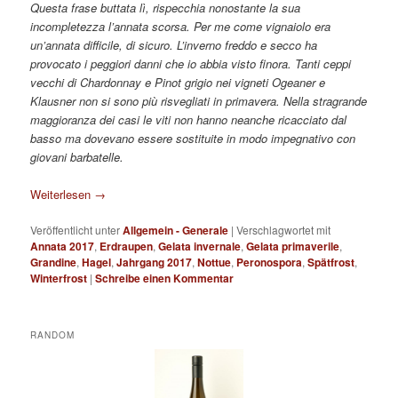
Questa frase buttata lì, rispecchia nonostante la sua
incompletezza l’annata scorsa. Per me come vignaiolo era
un’annata difficile, di sicuro. L’inverno freddo e secco ha
provocato i peggiori danni che io abbia visto finora. Tanti ceppi
vecchi di Chardonnay e Pinot grigio nei vigneti Ogeaner e
Klausner non si sono più risvegliati in primavera. Nella stragrande
maggioranza dei casi le viti non hanno neanche ricacciato dal
basso ma dovevano essere sostituite in modo impegnativo con
giovani barbatelle.
Weiterlesen
→
Veröffentlicht unter
Allgemein - Generale
|
Verschlagwortet mit
Annata 2017
,
Erdraupen
,
Gelata invernale
,
Gelata primaverile
,
Grandine
,
Hagel
,
Jahrgang 2017
,
Nottue
,
Peronospora
,
Spätfrost
,
Winterfrost
|
Schreibe einen Kommentar
RANDOM