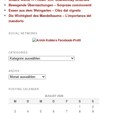
Bewegende Überraschungen – Sorprese commoventi
Essen aus dem Weingarten – Cibo dal vigneto
Die Wichtigkeit des Mandelbaums – L’importanza del
mandorlo
SOCIAL NETWORKS
CATEGORIES
Categories
ARCHIV
Archiv
POSTING CALENDAR
AUGUST 2026
M
D
M
D
F
S
S
1
2
3
4
5
6
7
8
9