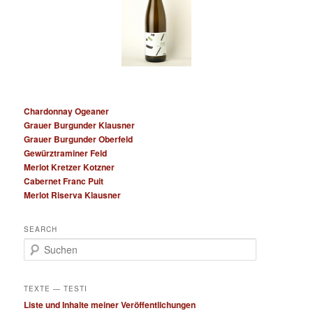
Chardonnay Ogeaner
Grauer Burgunder Klausner
Grauer Burgunder Oberfeld
Gewürztraminer Feld
Merlot Kretzer Kotzner
Cabernet Franc Puit
Merlot Riserva Klausner
SEARCH
S
u
c
h
TEXTE — TESTI
e
Liste und Inhalte meiner Veröffentlichungen
n