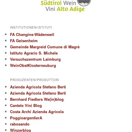
INSTITUTIONEN/ISTITUTI
FA Changins-Wädenswil
FA Geisenheim
Gemeinde Margreid Comune di Magrè
Istituto Agrario S. Michele
Versuchszentrum Laimburg
WeinObstKlosterneuburg
PRODUZENTEN/PRODUTTORI
Azienda Agricola Stefano Berti
Azienda Agricola Stefano Berti
Bernhard Fiedlers We(in)blog
Cantele Vini Blog
Costa Archi Azienda Agricola
PoggioargentierA
rabosando
Winzerblog