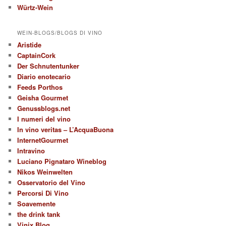
Würtz-Wein
WEIN-BLOGS/BLOGS DI VINO
Aristide
CaptainCork
Der Schnutentunker
Diario enotecario
Feeds Porthos
Geisha Gourmet
Genussblogs.net
I numeri del vino
In vino veritas – L’AcquaBuona
InternetGourmet
Intravino
Luciano Pignataro Wineblog
Nikos Weinwelten
Osservatorio del Vino
Percorsi Di Vino
Soavemente
the drink tank
Vinix Blog