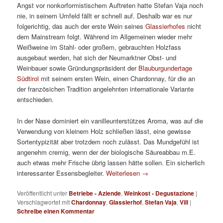
Angst vor nonkorformistischem Auftreten hatte Stefan Vaja noch
nie, in seinem Umfeld fällt er schnell auf. Deshalb war es nur
folgerichtig, das auch der erste Wein seines
Glassierhofes
nicht
dem Mainstream folgt. Während im Allgemeinen wieder mehr
Weißweine im Stahl- oder großem, gebrauchten Holzfass
ausgebaut werden, hat sich der Neumarktner Obst- und
Weinbauer sowie Gründungspräsident der
Blauburgundertage
Südtirol
mit seinem ersten Wein, einen Chardonnay, für die an
der französichen Tradition angelehnten internationale Variante
entschieden.
In der Nase dominiert ein vanilleunterstützes Aroma, was auf die
Verwendung von kleinem Holz schließen lässt, eine gewisse
Sortentypizität aber trotzdem noch zulässt. Das Mundgefühl ist
angenehm cremig, wenn der der biologische Säureabbau m.E.
auch etwas mehr Frische übrig lassen hätte sollen. Ein sicherlich
interessanter Essensbegleiter.
Weiterlesen
→
Veröffentlicht unter
Betriebe - Aziende
,
Weinkost - Degustazione
|
Verschlagwortet mit
Chardonnay
,
Glassierhof
,
Stefan Vaja
,
Vill
|
Schreibe einen Kommentar