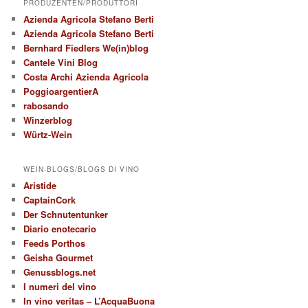
PRODUZENTEN/PRODUTTORI
Azienda Agricola Stefano Berti
Azienda Agricola Stefano Berti
Bernhard Fiedlers We(in)blog
Cantele Vini Blog
Costa Archi Azienda Agricola
PoggioargentierA
rabosando
Winzerblog
Würtz-Wein
WEIN-BLOGS/BLOGS DI VINO
Aristide
CaptainCork
Der Schnutentunker
Diario enotecario
Feeds Porthos
Geisha Gourmet
Genussblogs.net
I numeri del vino
In vino veritas – L’AcquaBuona