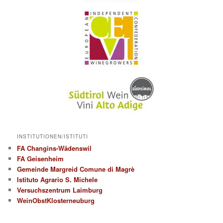
INSTITUTIONEN/ISTITUTI
FA Changins-Wädenswil
FA Geisenheim
Gemeinde Margreid Comune di Magrè
Istituto Agrario S. Michele
Versuchszentrum Laimburg
WeinObstKlosterneuburg