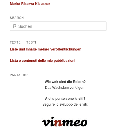
Merlot Riserva Klausner
SEARCH
S
u
c
h
TEXTE — TESTI
e
Liste und Inhalte meiner Veröffentlichungen
n
Lista e contenuti delle mie pubblicazioni
PANTA RHEI
Wie weit sind die Reben?
Das Wachstum verfolgen:
A che punto sono le viti?
Seguire lo sviluppo delle viti: