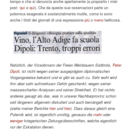
tempo e che si denuncia anche apertamente (a proposito i miei
post
quì
e
quì
). Che da queste sue osservazioni parte un
polemica esagerata è sostanzialmente inutile, come lo sono
anche i titoli dei giornali di una espressione
più
o
meno
bellicosa.
Natürlich, der Vizeobmann der Freien Weinbauern Südtirols,
Peter
Dipoli
, ist nicht wegen seiner ausgeprägten diplomatischen
Vorgangsweise bekannt und er gibt es auch zu. Sehr wohl wird
ihm aber sehr aufmerksam Gehör geschenkt; wegen seiner
messerscharfen Analysen und seiner Direktheit. Er hat nichts
anderes gesagt als das, was in unserer Nachbarprovinz schon
seit längerem allgemein diskutiert und auch bemängelt wird
(siehe meiner Berichte
hier
und
hier
). Dass daraus gleich eine
Polemik wird, ist eigentlich unnötig, genauso die
mehr
oder
weniger
kriegerischen Zeitungsüberschriften, welche eigentlich
nur der Eskalation dienen.