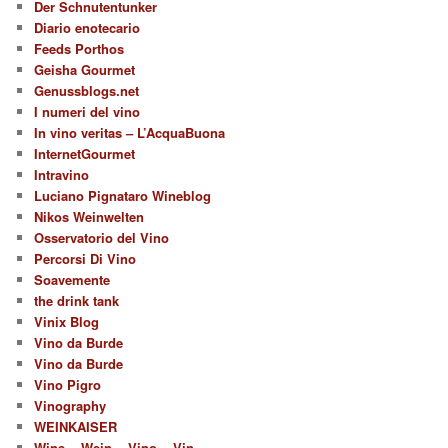
Der Schnutentunker
Diario enotecario
Feeds Porthos
Geisha Gourmet
Genussblogs.net
I numeri del vino
In vino veritas – L’AcquaBuona
InternetGourmet
Intravino
Luciano Pignataro Wineblog
Nikos Weinwelten
Osservatorio del Vino
Percorsi Di Vino
Soavemente
the drink tank
Vinix Blog
Vino da Burde
Vino da Burde
Vino Pigro
Vinography
WEINKAISER
Wine ~ Wein ~ Vino ~ Vin