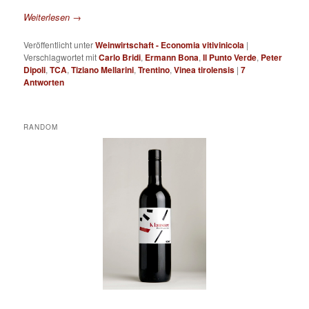
Weiterlesen
→
Veröffentlicht unter
Weinwirtschaft - Economia vitivinicola
|
Verschlagwortet mit
Carlo Bridi
,
Ermann Bona
,
Il Punto Verde
,
Peter
Dipoli
,
TCA
,
Tiziano Mellarini
,
Trentino
,
Vinea tirolensis
|
7
Antworten
RANDOM