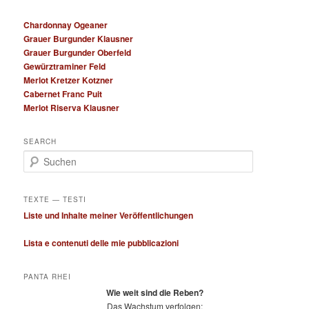
Chardonnay Ogeaner
Grauer Burgunder Klausner
Grauer Burgunder Oberfeld
Gewürztraminer Feld
Merlot Kretzer Kotzner
Cabernet Franc Puit
Merlot Riserva Klausner
SEARCH
S
u
c
h
TEXTE — TESTI
e
Liste und Inhalte meiner Veröffentlichungen
n
Lista e contenuti delle mie pubblicazioni
PANTA RHEI
Wie weit sind die Reben?
Das Wachstum verfolgen: