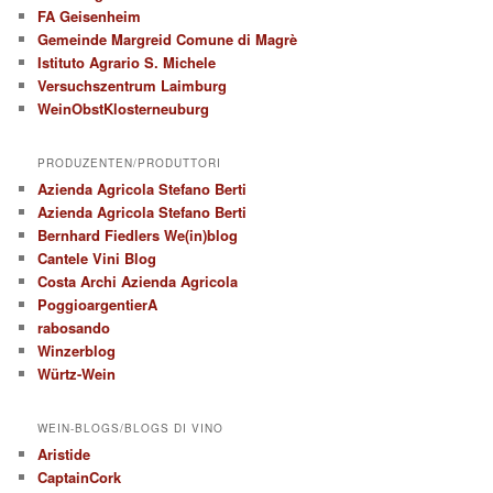
FA Geisenheim
Gemeinde Margreid Comune di Magrè
Istituto Agrario S. Michele
Versuchszentrum Laimburg
WeinObstKlosterneuburg
PRODUZENTEN/PRODUTTORI
Azienda Agricola Stefano Berti
Azienda Agricola Stefano Berti
Bernhard Fiedlers We(in)blog
Cantele Vini Blog
Costa Archi Azienda Agricola
PoggioargentierA
rabosando
Winzerblog
Würtz-Wein
WEIN-BLOGS/BLOGS DI VINO
Aristide
CaptainCork