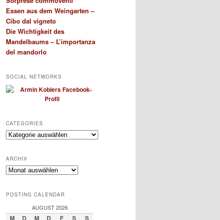
Sorprese commoventi
Essen aus dem Weingarten –
Cibo dal vigneto
Die Wichtigkeit des
Mandelbaums – L’importanza
del mandorlo
SOCIAL NETWORKS
CATEGORIES
Categories
ARCHIV
Archiv
POSTING CALENDAR
AUGUST 2026
M
D
M
D
F
S
S