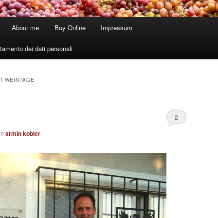
About me
Buy Online
Impressum
tamento dei dati personali
R WEINTAGE
2
on
armin kobler