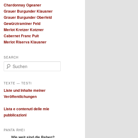
Chardonnay Ogeaner
Grauer Burgunder Klausner
Grauer Burgunder Oberfeld
Gewürztraminer Feld
Merlot Kretzer Kotzner
Cabernet Franc Puit
Merlot Riserva Klausner
SEARCH
S
u
c
h
TEXTE — TESTI
e
Liste und Inhalte meiner
n
Veröffentlichungen
Lista e contenuti delle mie
pubblicazioni
PANTA RHEI
Wie weit sind die Reben?