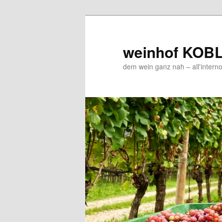
Zum
Zum
Inhalt
sekundären
wechseln
Inhalt
weinhof KOB
wechseln
dem wein ganz nah – all'interno