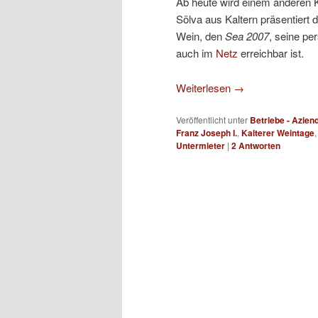
Ab heute wird einem anderen K
Sölva aus Kaltern präsentiert 
Wein, den
Sea 2007
, seine pe
auch im
Netz
erreichbar ist.
Weiterlesen
→
Veröffentlicht unter
Betriebe - Azien
Franz Joseph I.
,
Kalterer Weintage
Untermieter
|
2
Antworten