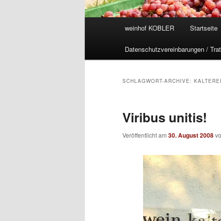
Hauptmenü
weinhof KOBLER
Startseite
Datenschutzvereinbarungen / Trat
SCHLAGWORT-ARCHIVE:
KALTERE
Viribus unitis!
Veröffentlicht am
30. August 2008
v