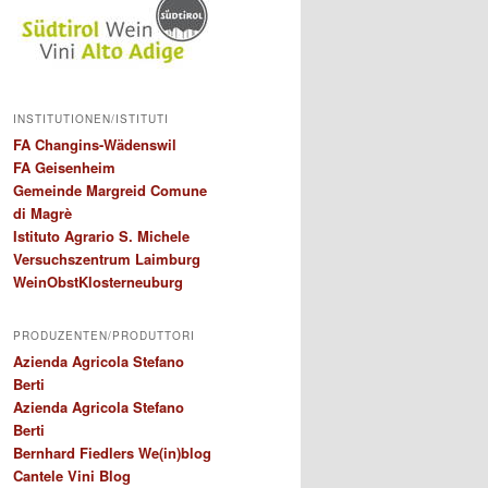
INSTITUTIONEN/ISTITUTI
FA Changins-Wädenswil
FA Geisenheim
Gemeinde Margreid Comune
di Magrè
Istituto Agrario S. Michele
Versuchszentrum Laimburg
WeinObstKlosterneuburg
PRODUZENTEN/PRODUTTORI
Azienda Agricola Stefano
Berti
Azienda Agricola Stefano
Berti
Bernhard Fiedlers We(in)blog
Cantele Vini Blog