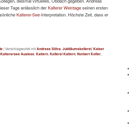
ollegen, diesmal virtuelles, Obdach gegeben. Andreas
dieser Tage anlässlich der
Kalterer Weintage
seinen ersten
rsönliche
Kalterer-See
-Interpretation. Höchste Zeit, dass er
de
|
Verschlagwortet mit
Andreas Sölva
,
Jubiläumskellerei
,
Kaiser
,
Kalterersee Auslese
,
Kaltern
,
Kellerei Kaltern
,
Norbert Kofler
,