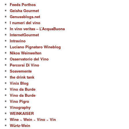
Feeds Porthos
Geisha Gourmet
Genussblogs.net
I numeri del vino
In vino veritas – L’AcquaBuona
InternetGourmet
Intravino
Luciano Pignataro Wineblog
Nikos Weinwelten
Osservatorio del Vino
Percorsi Di Vino
Soavemente
the drink tank
Vinix Blog
Vino da Burde
Vino da Burde
Vino Pigro
Vinography
WEINKAISER
Wine ~ Wein ~ Vino ~ Vin
Würtz-Wein