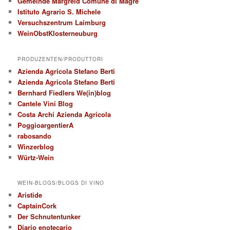
Gemeinde Margreid Comune di Magrè
Istituto Agrario S. Michele
Versuchszentrum Laimburg
WeinObstKlosterneuburg
PRODUZENTEN/PRODUTTORI
Azienda Agricola Stefano Berti
Azienda Agricola Stefano Berti
Bernhard Fiedlers We(in)blog
Cantele Vini Blog
Costa Archi Azienda Agricola
PoggioargentierA
rabosando
Winzerblog
Würtz-Wein
WEIN-BLOGS/BLOGS DI VINO
Aristide
CaptainCork
Der Schnutentunker
Diario enotecario