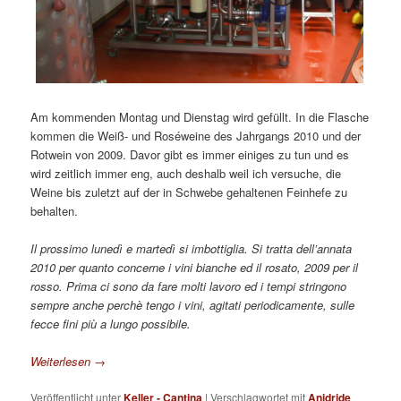
Am kommenden Montag und Dienstag wird gefüllt. In die Flasche
kommen die Weiß- und Roséweine des Jahrgangs 2010 und der
Rotwein von 2009. Davor gibt es immer einiges zu tun und es
wird zeitlich immer eng, auch deshalb weil ich versuche, die
Weine bis zuletzt auf der in Schwebe gehaltenen Feinhefe zu
behalten.
Il prossimo lunedì e martedì si imbottiglia. Si tratta dell’annata
2010 per quanto concerne i vini bianche ed il rosato, 2009 per il
rosso. Prima ci sono da fare molti lavoro ed i tempi stringono
sempre anche perchè tengo i vini,
agitati periodicamente, sulle
fecce fini più a lungo possibile.
Weiterlesen
→
Veröffentlicht unter
Keller - Cantina
|
Verschlagwortet mit
Anidride