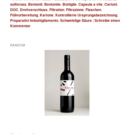
solforosa
,
Bentonit
,
Bentonite
,
Bottiglie
,
Capsula a vite
,
Cartoni
,
DOC
,
Drehverschluss
,
Filtration
,
Filtrazione
,
Flaschen
,
Füllvorbereitung
,
Kartone
,
Kontrollierte Ursprungsbezeichnung
,
Preparativi imbottigliamento
,
Schwefelige Säure
|
Schreibe einen
Kommentar
RANDOM