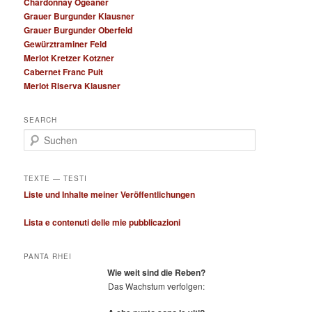
Chardonnay Ogeaner
Grauer Burgunder Klausner
Grauer Burgunder Oberfeld
Gewürztraminer Feld
Merlot Kretzer Kotzner
Cabernet Franc Puit
Merlot Riserva Klausner
SEARCH
S
u
c
h
TEXTE — TESTI
e
Liste und Inhalte meiner Veröffentlichungen
n
Lista e contenuti delle mie pubblicazioni
PANTA RHEI
Wie weit sind die Reben?
Das Wachstum verfolgen: