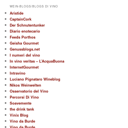
WEIN-BLOGS/BLOGS DI VINO
Aristide
CaptainCork
Der Schnutentunker
Diario enotecario
Feeds Porthos
Geisha Gourmet
Genussblogs.net
I numeri del vino
In vino veritas – L’AcquaBuona
InternetGourmet
Intravino
Luciano Pignataro Wineblog
Nikos Weinwelten
Osservatorio del Vino
Percorsi Di Vino
Soavemente
the drink tank
Vinix Blog
Vino da Burde
Vino da Burde