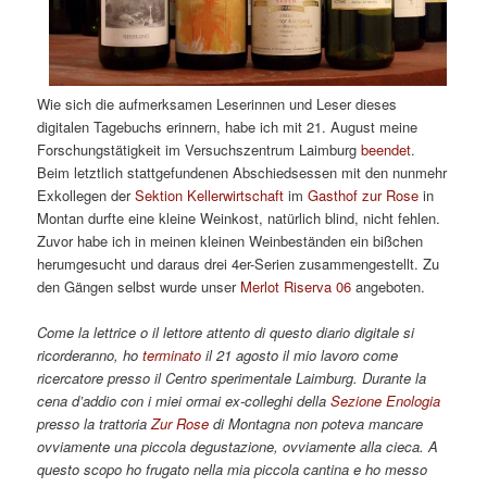
Wie sich die aufmerksamen Leserinnen und Leser dieses
digitalen Tagebuchs erinnern, habe ich mit 21. August meine
Forschungstätigkeit im Versuchszentrum Laimburg
beendet
.
Beim letztlich stattgefundenen Abschiedsessen mit den nunmehr
Exkollegen der
Sektion Kellerwirtschaft
im
Gasthof zur Rose
in
Montan durfte eine kleine Weinkost, natürlich blind, nicht fehlen.
Zuvor habe ich in meinen kleinen Weinbeständen ein bißchen
herumgesucht und daraus drei 4er-Serien zusammengestellt. Zu
den Gängen selbst wurde unser
Merlot Riserva 06
angeboten.
Come la lettrice o il lettore attento di questo diario digitale si
ricorderanno, ho
terminato
il 21 agosto il mio lavoro come
ricercatore presso il Centro sperimentale Laimburg. Durante la
cena d’addio con i miei ormai ex-colleghi della
Sezione Enologia
presso la trattoria
Zur Rose
di Montagna non poteva mancare
ovviamente una piccola degustazione, ovviamente alla cieca. A
questo scopo ho frugato nella mia piccola cantina e ho messo