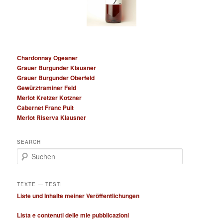
Chardonnay Ogeaner
Grauer Burgunder Klausner
Grauer Burgunder Oberfeld
Gewürztraminer Feld
Merlot Kretzer Kotzner
Cabernet Franc Puit
Merlot Riserva Klausner
SEARCH
S
u
c
h
TEXTE — TESTI
e
Liste und Inhalte meiner Veröffentlichungen
n
Lista e contenuti delle mie pubblicazioni