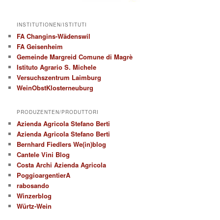
INSTITUTIONEN/ISTITUTI
FA Changins-Wädenswil
FA Geisenheim
Gemeinde Margreid Comune di Magrè
Istituto Agrario S. Michele
Versuchszentrum Laimburg
WeinObstKlosterneuburg
PRODUZENTEN/PRODUTTORI
Azienda Agricola Stefano Berti
Azienda Agricola Stefano Berti
Bernhard Fiedlers We(in)blog
Cantele Vini Blog
Costa Archi Azienda Agricola
PoggioargentierA
rabosando
Winzerblog
Würtz-Wein