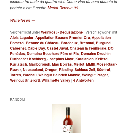
insieme tre serie da quattro vini. Come vino da bere durante le
portate c’era il nostro
Merlot Riserva 06
.
Weiterlesen
→
Veröffentlicht unter
Weinkost - Degustazione
|
Verschlagwortet mit
Alois Lageder
,
Appellation Beaune Premier Cru
,
Appellation
Pomerol
,
Beaune du Château
,
Bordeaux
,
Brenntal
,
Burgund
,
Cabernet
,
Cable Bay
,
Castel Juval
,
Château la Feuilleraie
,
DO
Penèdes
,
Domaine Bouchard Père et Fils
,
Domaine Drouhin
,
Durbacher Kochberg
,
Josephus Mayr
,
Katalanien
,
Kellerei
Kurtatsch
,
Marlborough
,
Mas Borràs
,
Merlot
,
MMIII
,
Mosel-Saar-
Ruwer
,
Neuseeland
,
Oregon
,
Riesling
,
Schloss Zell
,
Südtirol
,
Torres
,
Wachau
,
Weingut Heinrich Männle
,
Weingut Prager
,
Weingut Unterortl
,
Willamette Valley
|
4
Antworten
RANDOM