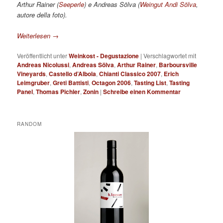
Arthur Rainer (
Seeperle
) e Andreas Sölva (
Weingut Andi Sölva
,
autore della foto).
Weiterlesen
→
Veröffentlicht unter
Weinkost - Degustazione
|
Verschlagwortet mit
Andreas Nicolussi
,
Andreas Sölva
,
Arthur Rainer
,
Barboursville
Vineyards
,
Castello d’Albola
,
Chianti Classico 2007
,
Erich
Leimgruber
,
Greti Battisti
,
Octagon 2006
,
Tasting List
,
Tasting
Panel
,
Thomas Pichler
,
Zonin
|
Schreibe einen Kommentar
RANDOM