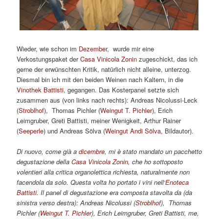
Wieder, wie schon im
Dezember
, wurde mir eine
Verkostungspaket der
Casa Vinicola Zonin
zugeschickt, das ich
gerne der erwünschten Kritik, natürlich nicht alleine, unterzog.
Diesmal bin ich mit den beiden Weinen nach Kaltern, in die
Vinothek Battisti
, gegangen. Das Kosterpanel setzte sich
zusammen aus (von links nach rechts): Andreas Nicolussi-Leck
(
Stroblhof
), Thomas Pichler (
Weingut T. Pichler
), Erich
Leimgruber, Greti Battisti, meiner Wenigkeit, Arthur Rainer
(
Seeperle
) und Andreas Sölva (
Weingut Andi Sölva
, Bildautor).
Di nuovo, come già a
dicembre
, mi è stato mandato un pacchetto
degustazione della
Casa Vinicola Zonin
, che ho sottoposto
volentieri alla critica organolettica richiesta, naturalmente non
facendola da solo. Questa volta ho portato i vini nell‘
Enoteca
Battisti
.
Il panel di degustazione era composta stavolta da (da
sinistra verso destra): Andreas Nicolussi (
Stroblhof
), Thomas
Pichler (
Weingut T. Pichler
), Erich Leimgruber, Greti Battisti, me,