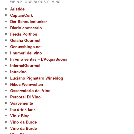
WEIN-BLOGS/BLOGS DI VINO
Aristide
CaptainCork
Der Schnutentunker
Diario enotecario
Feeds Porthos
Geisha Gourmet
Genussblogs.net
I numeri del vino
In vino veritas – L’AcquaBuona
InternetGourmet
Intravino
Luciano Pignataro Wineblog
Nikos Weinwelten
Osservatorio del Vino
Percorsi Di Vino
Soavemente
the drink tank
Vinix Blog
Vino da Burde
Vino da Burde