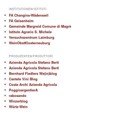
INSTITUTIONEN/ISTITUTI
FA Changins-Wädenswil
FA Geisenheim
Gemeinde Margreid Comune di Magrè
Istituto Agrario S. Michele
Versuchszentrum Laimburg
WeinObstKlosterneuburg
PRODUZENTEN/PRODUTTORI
Azienda Agricola Stefano Berti
Azienda Agricola Stefano Berti
Bernhard Fiedlers We(in)blog
Cantele Vini Blog
Costa Archi Azienda Agricola
PoggioargentierA
rabosando
Winzerblog
Würtz-Wein