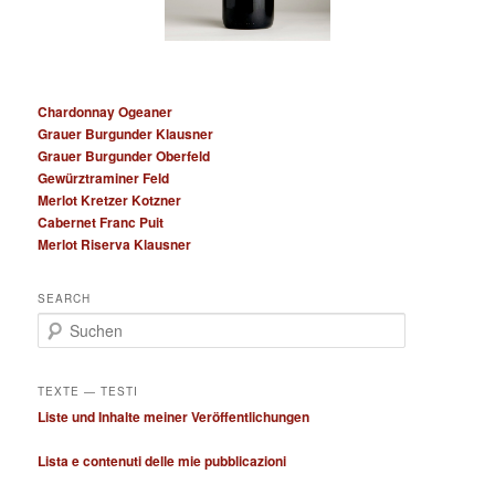
Chardonnay Ogeaner
Grauer Burgunder Klausner
Grauer Burgunder Oberfeld
Gewürztraminer Feld
Merlot Kretzer Kotzner
Cabernet Franc Puit
Merlot Riserva Klausner
SEARCH
S
u
c
h
TEXTE — TESTI
e
Liste und Inhalte meiner Veröffentlichungen
n
Lista e contenuti delle mie pubblicazioni