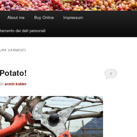
About me
Buy Online
Impressum
tamento dei dati personali
TURA SARMENTI
Potato!
1
on
armin kobler