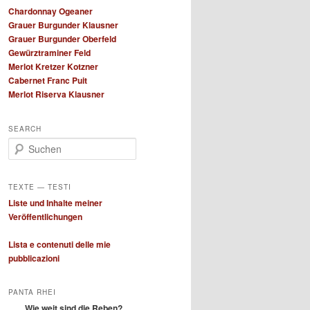
Chardonnay Ogeaner
Grauer Burgunder Klausner
Grauer Burgunder Oberfeld
Gewürztraminer Feld
Merlot Kretzer Kotzner
Cabernet Franc Puit
Merlot Riserva Klausner
SEARCH
S
u
c
h
TEXTE — TESTI
e
Liste und Inhalte meiner
n
Veröffentlichungen
Lista e contenuti delle mie
pubblicazioni
PANTA RHEI
Wie weit sind die Reben?