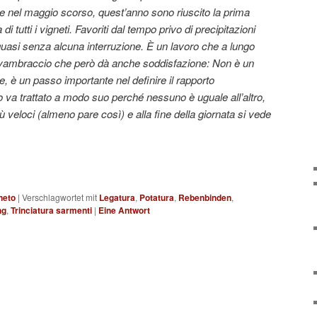
e nel maggio scorso, quest’anno sono riuscito la prima
di tutti i vigneti. Favoriti dal tempo privo di precipitazioni
asi senza alcuna interruzione. È un lavoro che a lungo
’avambraccio che però dà anche soddisfazione: Non è un
 è un passo importante nel definire il rapporto
o va trattato a modo suo perché nessuno è uguale all’altro,
 veloci (almeno pare così) e alla fine della giornata si vede
neto
|
Verschlagwortet mit
Legatura
,
Potatura
,
Rebenbinden
,
ng
,
Trinciatura sarmenti
|
Eine
Antwort