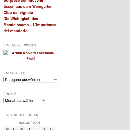
Sorprese commoventi
Essen aus dem Weingarten –
Cibo dal vigneto
Die Wichtigkeit des
Mandelbaums – L’importanza
del mandorlo
SOCIAL NETWORKS
CATEGORIES
Categories
ARCHIV
Archiv
POSTING CALENDAR
AUGUST 2026
M
D
M
D
F
S
S