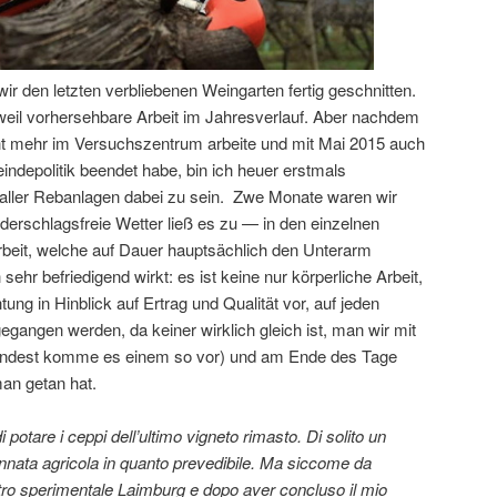
 den letzten verbliebenen Weingarten fertig geschnitten.
 weil vorhersehbare Arbeit im Jahresverlauf. Aber nachdem
cht mehr im Versuchszentrum arbeite und mit Mai 2015 auch
depolitik beendet habe, bin ich heuer erstmals
ller Rebanlagen dabei zu sein. Zwe Monate waren wir
derschlagsfreie Wetter ließ es zu — in den einzelnen
beit, welche auf Dauer hauptsächlich den Unterarm
sehr befriedigend wirkt: es ist keine nur körperliche Arbeit,
ung in Hinblick auf Ertrag und Qualität vor, auf jeden
gangen werden, da keiner wirklich gleich ist, man wir mit
mindest komme es einem so vor) und am Ende des Tage
man getan hat.
potare i ceppi dell’ultimo vigneto rimasto. Di solito un
annata agricola in quanto prevedibile. Ma siccome da
tro sperimentale Laimburg e dopo aver concluso il mio