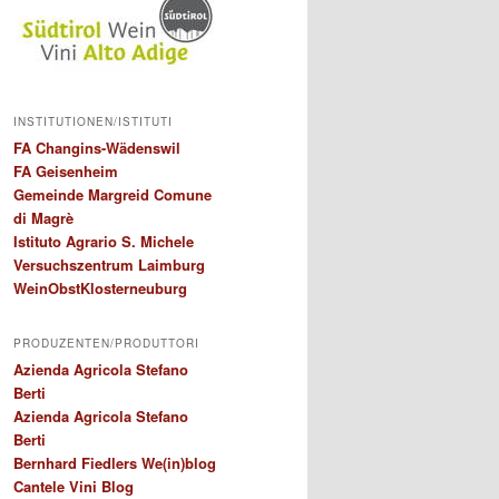
INSTITUTIONEN/ISTITUTI
FA Changins-Wädenswil
FA Geisenheim
Gemeinde Margreid Comune
di Magrè
Istituto Agrario S. Michele
Versuchszentrum Laimburg
WeinObstKlosterneuburg
PRODUZENTEN/PRODUTTORI
Azienda Agricola Stefano
Berti
Azienda Agricola Stefano
Berti
Bernhard Fiedlers We(in)blog
Cantele Vini Blog