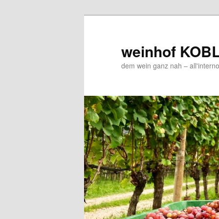
Zum
Zum
Inhalt
sekundären
wechseln
Inhalt
weinhof KOB
wechseln
dem wein ganz nah – all'interno