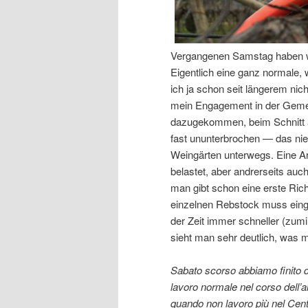
Vergangenen Samstag haben wir
Eigentlich eine ganz normale,
ich ja schon seit längerem ni
mein Engagement in der Gemein
dazugekommen, beim Schnitt a
fast ununterbrochen — das nie
Weingärten unterwegs. Eine Ar
belastet, aber andrerseits auch 
man gibt schon eine erste Richt
einzelnen Rebstock muss einge
der Zeit immer schneller (zu
sieht man sehr deutlich, was 
Sabato scorso abbiamo finito di 
lavoro normale nel corso dell’
quando non lavoro più nel Cen