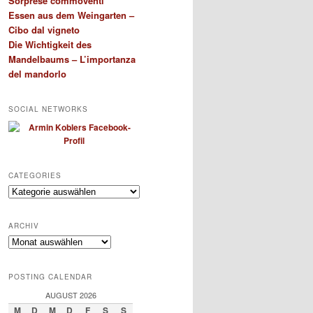
Sorprese commoventi
Essen aus dem Weingarten –
Cibo dal vigneto
Die Wichtigkeit des
Mandelbaums – L’importanza
del mandorlo
SOCIAL NETWORKS
CATEGORIES
Categories
ARCHIV
Archiv
POSTING CALENDAR
AUGUST 2026
M
D
M
D
F
S
S