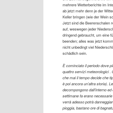
mehrere Wetterberichte im Int
ab jetzt mehr denn je der Witt
Keller bringen (wie der Wein sc
Jetzt sind die Beerenschalen r
auf, weswegen jeder Niedersch
dringend gebraucht, um eine f
beenden; alles was jetzt komm
nicht unbedingt viel Niedersch
schädlich sein.
È cominciato il periodo dove pi
quattro servizi meteorologici 
che mai il tempo decide che ti
è poi ancora un’altra storia). L
decompongono dall’interno ed og
settimane fa erano necessarie p
verrà adesso potrà danneggiar
pioggia, bastano ore di bagnatu