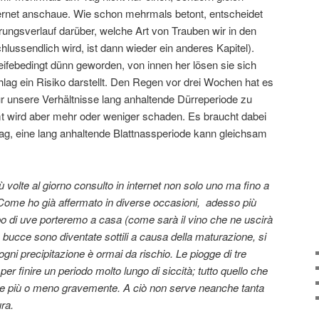
ernet anschaue. Wie schon mehrmals betont, entscheidet
erungsverlauf darüber, welche Art von Trauben wir in den
hlussendlich wird, ist dann wieder ein anderes Kapitel).
eifebedingt dünn geworden, von innen her lösen sie sich
lag ein Risiko darstellt. Den Regen vor drei Wochen hat es
ür unsere Verhältnisse lang anhaltende Dürreperiode zu
t wird aber mehr oder weniger schaden. Es braucht dabei
lag, eine lang anhaltende Blattnassperiode kann gleichsam
ù volte al giorno consulto in internet non solo uno ma fino a
. Come ho già affermato in diverse occasioni, adesso più
po di uve porteremo a casa (come sarà il vino che ne uscirà
e bucce sono diventate sottili a causa della maturazione, si
ni precipitazione è ormai da rischio. Le piogge di tre
er finire un periodo molto lungo di siccità; tutto quello che
e più o meno gravemente. A ciò non serve neanche tanta
ra.