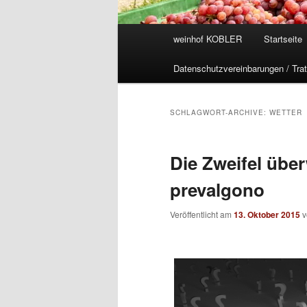
Hauptmenü
weinhof KOBLER
Startseite
Datenschutzvereinbarungen / Trat
SCHLAGWORT-ARCHIVE:
WETTER
Die Zweifel übe
prevalgono
Veröffentlicht am
13. Oktober 2015