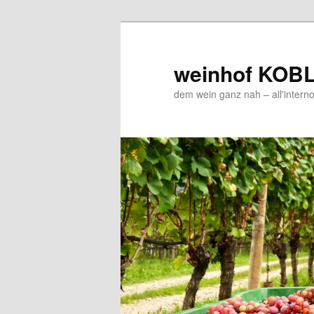
Zum
Zum
Inhalt
sekundären
wechseln
Inhalt
weinhof KOB
wechseln
dem wein ganz nah – all'interno