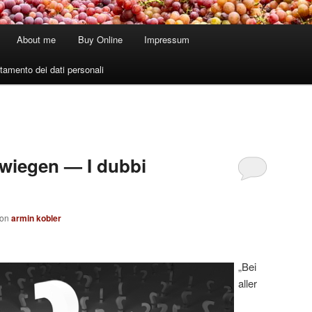
About me
Buy Online
Impressum
tamento dei dati personali
rwiegen — I dubbi
von
armin kobler
„Bei
aller