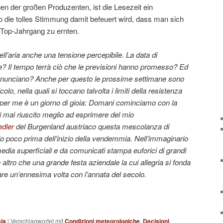
en der großen Produzenten, ist die Lesezeit ein
wo die tolles Stimmung damit befeuert wird, dass man sich
n Top-Jahrgang zu ernten.
nell’aria anche una tensione percepibile. La data di
? Il tempo terrà ciò che le previsioni hanno promesso? Ed
reannunciano? Anche per questo le prossime settimane sono
ticolo, nella quali si toccano talvolta i limiti della resistenza
gi per me è un giorno di gioia: Domani cominciamo con la
 mai riuscito meglio ad esprimere del mio
edler
del Burgenland austriaco questa mescolanza di
olo poco prima dell’inizio della vendemmia. Nell’immaginario
edia superficiali e da comunicati stampa euforici di grandi
altro che una grande festa aziendale la cui allegria si fonda
are un’ennesima volta con l’annata del secolo.
ia
|
Verschlagwortet mit
Condizioni meteorologiche
,
Decisioni
,