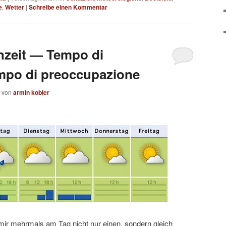
e
,
Wetter
|
Schreibe einen Kommentar
enzeit — Tempo di
mpo di preoccupazione
von
armin kobler
 mir mehrmals am Tag nicht nur einen, sondern gleich