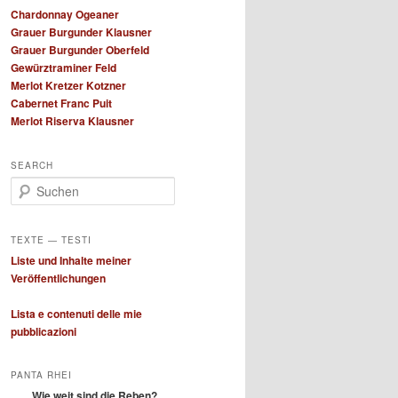
Chardonnay Ogeaner
Grauer Burgunder Klausner
Grauer Burgunder Oberfeld
Gewürztraminer Feld
Merlot Kretzer Kotzner
Cabernet Franc Puit
Merlot Riserva Klausner
SEARCH
S
u
c
h
TEXTE — TESTI
e
Liste und Inhalte meiner
n
Veröffentlichungen
Lista e contenuti delle mie
pubblicazioni
PANTA RHEI
Wie weit sind die Reben?