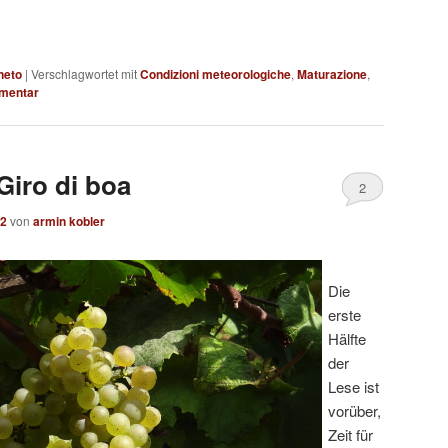
neto
|
Verschlagwortet mit
Condizioni meteorologiche
,
Maturazione
,
mentar
iro di boa
2
12
von
armin kobler
Die
erste
Hälfte
der
Lese ist
vorüber,
Zeit für