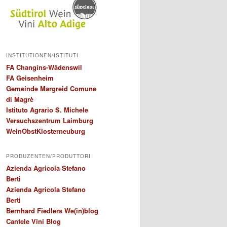
INSTITUTIONEN/ISTITUTI
FA Changins-Wädenswil
FA Geisenheim
Gemeinde Margreid Comune
di Magrè
Istituto Agrario S. Michele
Versuchszentrum Laimburg
WeinObstKlosterneuburg
PRODUZENTEN/PRODUTTORI
Azienda Agricola Stefano
Berti
Azienda Agricola Stefano
Berti
Bernhard Fiedlers We(in)blog
Cantele Vini Blog