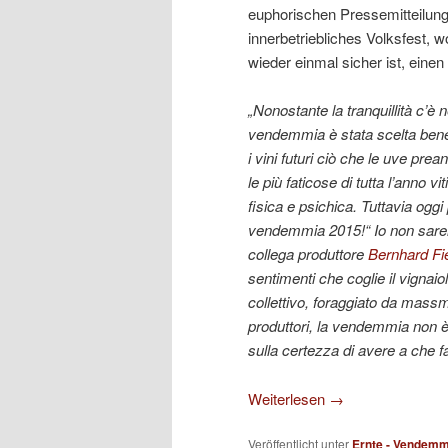
euphorischen Pressemitteilung
innerbetriebliches Volksfest, 
wieder einmal sicher ist, eine
„Nonostante la tranquillità c’è 
vendemmia è stata scelta bene
i vini futuri ciò che le uve p
le più faticose di tutta l’anno vi
fisica e psichica. Tuttavia og
vendemmia 2015!“ Io non sarei
collega produttore
Bernhard Fi
sentimenti che coglie il vignai
collettivo, foraggiato da massm
produttori, la vendemmia non è 
sulla certezza di avere a che f
Weiterlesen
→
Veröffentlicht unter
Ernte - Vendemm