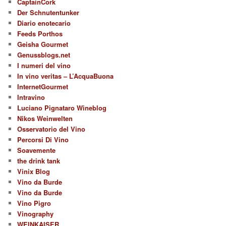
CaptainCork
Der Schnutentunker
Diario enotecario
Feeds Porthos
Geisha Gourmet
Genussblogs.net
I numeri del vino
In vino veritas – L’AcquaBuona
InternetGourmet
Intravino
Luciano Pignataro Wineblog
Nikos Weinwelten
Osservatorio del Vino
Percorsi Di Vino
Soavemente
the drink tank
Vinix Blog
Vino da Burde
Vino da Burde
Vino Pigro
Vinography
WEINKAISER