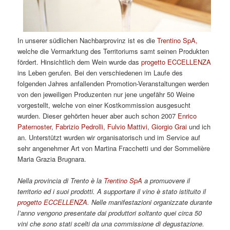
In unserer südlichen Nachbarprovinz ist es die
Trentino SpA,
welche die Vermarktung des Territoriums samt seinen Produkten
fördert. Hinsichtlich dem Wein wurde das
progetto ECCELLENZA
ins Leben gerufen. Bei den verschiedenen im Laufe des
folgenden Jahres anfallenden Promotion-Veranstaltungen werden
von den jeweiligen Produzenten nur jene ungefähr 50 Weine
vorgestellt, welche von einer Kostkommission ausgesucht
wurden. Dieser gehörten heuer aber auch schon 2007
Enrico
Paternoster
,
Fabrizio Pedrolli
,
Fulvio Mattivi
,
Giorgio Grai
und ich
an. Unterstützt wurden wir organisatorisch und im Service auf
sehr angenehmer Art von Martina Fracchetti und der Sommelière
Maria Grazia Brugnara.
Nella provincia di Trento è la
Trentino SpA
a promuovere il
territorio ed i suoi prodotti. A supportare il vino è stato istituito il
progetto ECCELLENZA
. Nelle manifestazioni organizzate durante
l’anno vengono presentate dai produttori soltanto quei circa 50
vini che sono stati scelti da una commissione di degustazione.