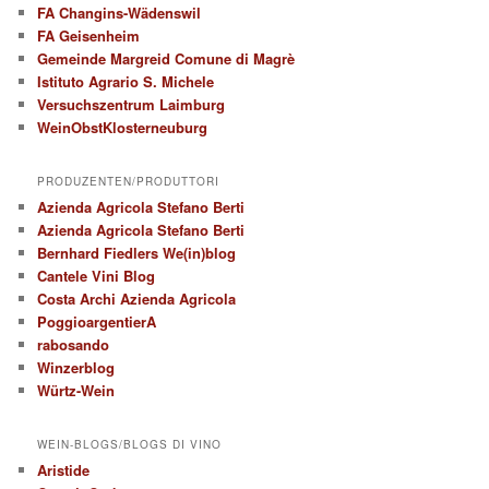
FA Changins-Wädenswil
FA Geisenheim
Gemeinde Margreid Comune di Magrè
Istituto Agrario S. Michele
Versuchszentrum Laimburg
WeinObstKlosterneuburg
PRODUZENTEN/PRODUTTORI
Azienda Agricola Stefano Berti
Azienda Agricola Stefano Berti
Bernhard Fiedlers We(in)blog
Cantele Vini Blog
Costa Archi Azienda Agricola
PoggioargentierA
rabosando
Winzerblog
Würtz-Wein
WEIN-BLOGS/BLOGS DI VINO
Aristide