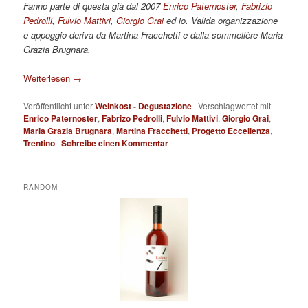
Fanno parte di questa già dal 2007
Enrico Paternoster
,
Fabrizio
Pedrolli
,
Fulvio Mattivi
,
Giorgio Grai
ed io. Valida organizzazione
e appoggio deriva da Martina Fracchetti e dalla sommelière Maria
Grazia Brugnara.
Weiterlesen
→
Veröffentlicht unter
Weinkost - Degustazione
|
Verschlagwortet mit
Enrico Paternoster
,
Fabrizo Pedrolli
,
Fulvio Mattivi
,
Giorgio Grai
,
Maria Grazia Brugnara
,
Martina Fracchetti
,
Progetto Eccellenza
,
Trentino
|
Schreibe einen Kommentar
RANDOM