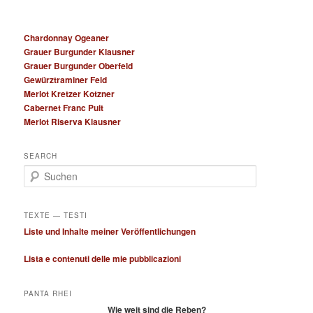
Chardonnay Ogeaner
Grauer Burgunder Klausner
Grauer Burgunder Oberfeld
Gewürztraminer Feld
Merlot Kretzer Kotzner
Cabernet Franc Puit
Merlot Riserva Klausner
SEARCH
S
u
c
h
TEXTE — TESTI
e
Liste und Inhalte meiner Veröffentlichungen
n
Lista e contenuti delle mie pubblicazioni
PANTA RHEI
Wie weit sind die Reben?