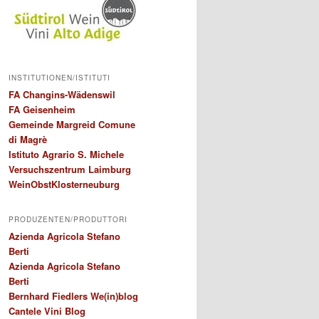
INSTITUTIONEN/ISTITUTI
FA Changins-Wädenswil
FA Geisenheim
Gemeinde Margreid Comune
di Magrè
Istituto Agrario S. Michele
Versuchszentrum Laimburg
WeinObstKlosterneuburg
PRODUZENTEN/PRODUTTORI
Azienda Agricola Stefano
Berti
Azienda Agricola Stefano
Berti
Bernhard Fiedlers We(in)blog
Cantele Vini Blog