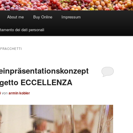
About me
Buy Online
Impressum
tamento dei dati personali
 FRACCHETTI
einpräsentationskonzept
rogetto ECCELLENZA
8
von
armin kobler