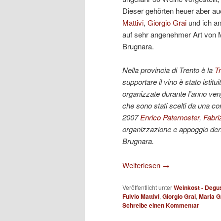
Dieser gehörten heuer aber a
Mattivi
,
Giorgio Grai
und ich an
auf sehr angenehmer Art von M
Brugnara.
Nella provincia di Trento è la
T
supportare il vino è stato istituit
organizzate durante l’anno veng
che sono stati scelti da una c
2007
Enrico Paternoster
,
Fabriz
organizzazione e appoggio der
Brugnara.
Weiterlesen
→
Veröffentlicht unter
Weinkost - Degu
Fulvio Mattivi
,
Giorgio Grai
,
Maria G
Schreibe einen Kommentar