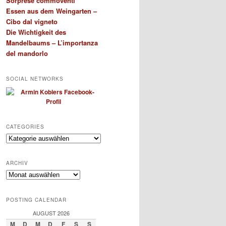
Sorprese commoventi
Essen aus dem Weingarten –
Cibo dal vigneto
Die Wichtigkeit des
Mandelbaums – L’importanza
del mandorlo
SOCIAL NETWORKS
CATEGORIES
Categories
ARCHIV
Archiv
POSTING CALENDAR
AUGUST 2026
M
D
M
D
F
S
S