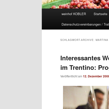
Hauptmenü
weinhof KOBLER
Startseite
Datenschutzvereinbarungen / Trat
SCHLAGWORT-ARCHIVE:
MARTINA
Interessantes W
im Trentino: P
Veröffentlicht am
12. Dezember 200