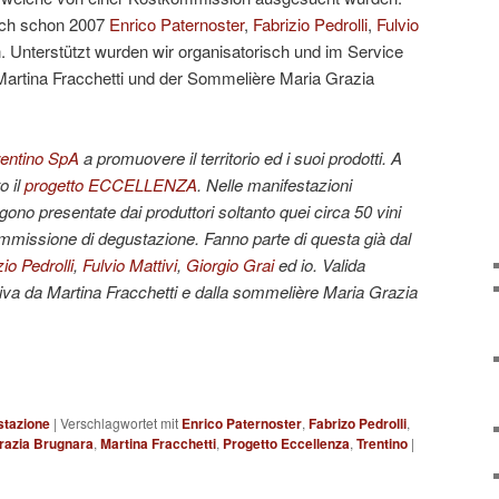
uch schon 2007
Enrico Paternoster
,
Fabrizio Pedrolli
,
Fulvio
. Unterstützt wurden wir organisatorisch und im Service
artina Fracchetti und der Sommelière Maria Grazia
rentino SpA
a promuovere il territorio ed i suoi prodotti. A
o il
progetto ECCELLENZA
. Nelle manifestazioni
ono presentate dai produttori soltanto quei circa 50 vini
ommissione di degustazione. Fanno parte di questa già dal
io Pedrolli
,
Fulvio Mattivi
,
Giorgio Grai
ed io. Valida
iva da Martina Fracchetti e dalla sommelière Maria Grazia
stazione
|
Verschlagwortet mit
Enrico Paternoster
,
Fabrizo Pedrolli
,
razia Brugnara
,
Martina Fracchetti
,
Progetto Eccellenza
,
Trentino
|