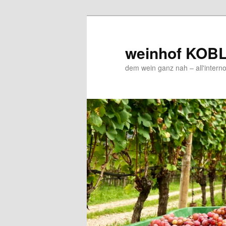
Zum
Zum
Inhalt
sekundären
wechseln
Inhalt
weinhof KOB
wechseln
dem wein ganz nah – all'interno