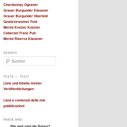
Chardonnay Ogeaner
Grauer Burgunder Klausner
Grauer Burgunder Oberfeld
Gewürztraminer Feld
Merlot Kretzer Kotzner
Cabernet Franc Puit
Merlot Riserva Klausner
SEARCH
S
u
c
h
TEXTE — TESTI
e
Liste und Inhalte meiner
n
Veröffentlichungen
Lista e contenuti delle mie
pubblicazioni
PANTA RHEI
Wie weit sind die Reben?