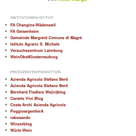
INSTITUTIONEN/ISTITUTI
FA Changins-Wädenswil
FA Geisenheim
Gemeinde Margreid Comune di Magrè
Istituto Agrario S. Michele
Versuchszentrum Laimburg
WeinObstKlosterneuburg
PRODUZENTEN/PRODUTTORI
Azienda Agricola Stefano Berti
Azienda Agricola Stefano Berti
Bernhard Fiedlers We(in)blog
Cantele Vini Blog
Costa Archi Azienda Agricola
PoggioargentierA
rabosando
Winzerblog
Würtz-Wein