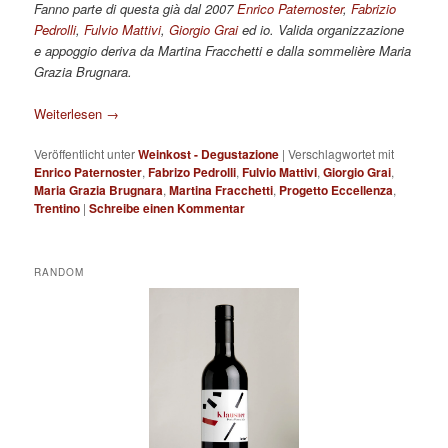
Fanno parte di questa già dal 2007
Enrico Paternoster
,
Fabrizio
Pedrolli
,
Fulvio Mattivi
,
Giorgio Grai
ed io. Valida organizzazione
e appoggio deriva da Martina Fracchetti e dalla sommelière Maria
Grazia Brugnara.
Weiterlesen
→
Veröffentlicht unter
Weinkost - Degustazione
|
Verschlagwortet mit
Enrico Paternoster
,
Fabrizo Pedrolli
,
Fulvio Mattivi
,
Giorgio Grai
,
Maria Grazia Brugnara
,
Martina Fracchetti
,
Progetto Eccellenza
,
Trentino
|
Schreibe einen Kommentar
RANDOM