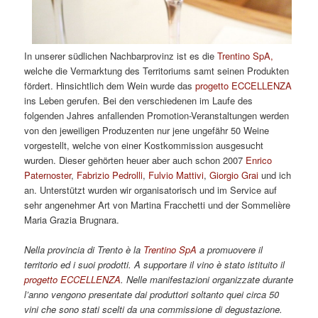
In unserer südlichen Nachbarprovinz ist es die
Trentino SpA,
welche die Vermarktung des Territoriums samt seinen Produkten
fördert. Hinsichtlich dem Wein wurde das
progetto ECCELLENZA
ins Leben gerufen. Bei den verschiedenen im Laufe des
folgenden Jahres anfallenden Promotion-Veranstaltungen werden
von den jeweiligen Produzenten nur jene ungefähr 50 Weine
vorgestellt, welche von einer Kostkommission ausgesucht
wurden. Dieser gehörten heuer aber auch schon 2007
Enrico
Paternoster
,
Fabrizio Pedrolli
,
Fulvio Mattivi
,
Giorgio Grai
und ich
an. Unterstützt wurden wir organisatorisch und im Service auf
sehr angenehmer Art von Martina Fracchetti und der Sommelière
Maria Grazia Brugnara.
Nella provincia di Trento è la
Trentino SpA
a promuovere il
territorio ed i suoi prodotti. A supportare il vino è stato istituito il
progetto ECCELLENZA
. Nelle manifestazioni organizzate durante
l’anno vengono presentate dai produttori soltanto quei circa 50
vini che sono stati scelti da una commissione di degustazione.