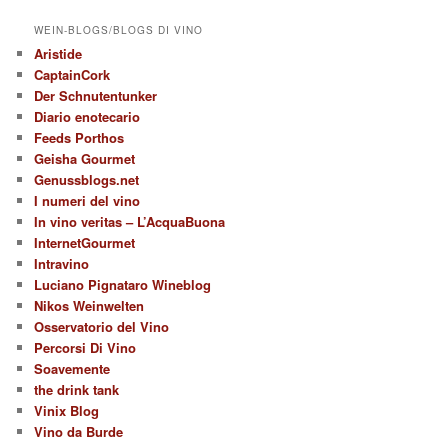
WEIN-BLOGS/BLOGS DI VINO
Aristide
CaptainCork
Der Schnutentunker
Diario enotecario
Feeds Porthos
Geisha Gourmet
Genussblogs.net
I numeri del vino
In vino veritas – L’AcquaBuona
InternetGourmet
Intravino
Luciano Pignataro Wineblog
Nikos Weinwelten
Osservatorio del Vino
Percorsi Di Vino
Soavemente
the drink tank
Vinix Blog
Vino da Burde