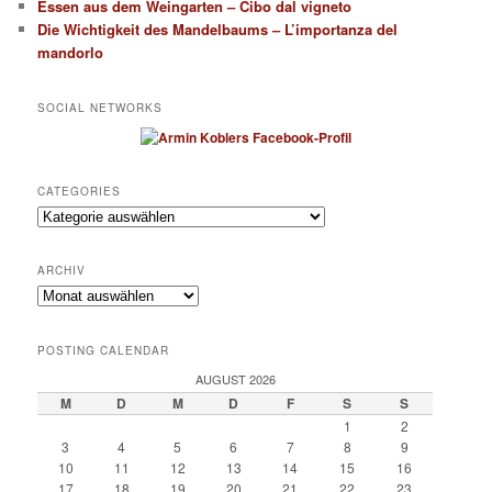
Essen aus dem Weingarten – Cibo dal vigneto
Die Wichtigkeit des Mandelbaums – L’importanza del
mandorlo
SOCIAL NETWORKS
CATEGORIES
Categories
ARCHIV
Archiv
POSTING CALENDAR
AUGUST 2026
M
D
M
D
F
S
S
1
2
3
4
5
6
7
8
9
10
11
12
13
14
15
16
17
18
19
20
21
22
23