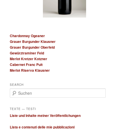
Chardonnay Ogeaner
Grauer Burgunder Klausner
Grauer Burgunder Oberfeld
Gewürztraminer Feld
Merlot Kretzer Kotzner
Cabernet Franc Puit
Merlot Riserva Klausner
SEARCH
S
u
c
h
TEXTE — TESTI
e
Liste und Inhalte meiner Veröffentlichungen
n
Lista e contenuti delle mie pubblicazioni