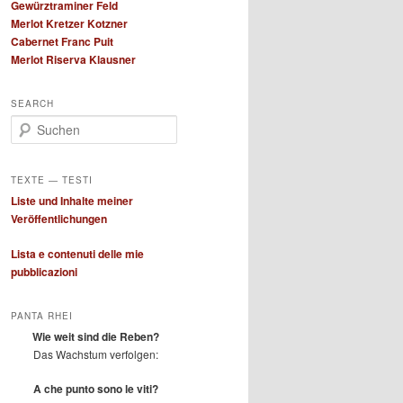
Gewürztraminer Feld
Merlot Kretzer Kotzner
Cabernet Franc Puit
Merlot Riserva Klausner
SEARCH
S
u
c
h
TEXTE — TESTI
e
Liste und Inhalte meiner
n
Veröffentlichungen
Lista e contenuti delle mie
pubblicazioni
PANTA RHEI
Wie weit sind die Reben?
Das Wachstum verfolgen:
A che punto sono le viti?