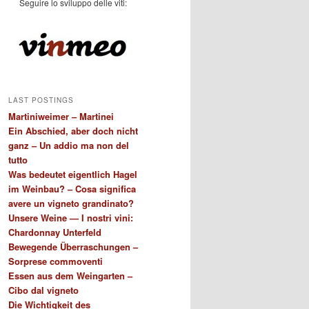
Seguire lo sviluppo delle viti:
LAST POSTINGS
Martiniweimer – Martinei
Ein Abschied, aber doch nicht
ganz – Un addio ma non del
tutto
Was bedeutet eigentlich Hagel
im Weinbau? – Cosa significa
avere un vigneto grandinato?
Unsere Weine — I nostri vini:
Chardonnay Unterfeld
Bewegende Überraschungen –
Sorprese commoventi
Essen aus dem Weingarten –
Cibo dal vigneto
Die Wichtigkeit des