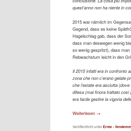
conclusione. La cosa più import
quest’anno non ha niente in co
2015 war nämlich im Gegensatz
Gegend, dass es keine Spätfr
Hagelschlag gab, dass der So
dass man deswegen wenig bis 
so wenig gespritzt), dass man
Rebwachstum leicht in den Gr
Il 2015 infatti era in confronto 
zona che non c’erano gelate pri
che l’estate era asciutta (dove 
difesa (mai finora trattato così 
era facile gestire la vigoria delle
Weiterlesen
→
Veröffentlicht unter
Ernte - Vendemm