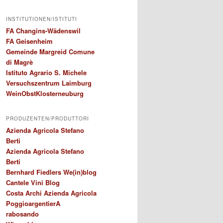
INSTITUTIONEN/ISTITUTI
FA Changins-Wädenswil
FA Geisenheim
Gemeinde Margreid Comune
di Magrè
Istituto Agrario S. Michele
Versuchszentrum Laimburg
WeinObstKlosterneuburg
PRODUZENTEN/PRODUTTORI
Azienda Agricola Stefano
Berti
Azienda Agricola Stefano
Berti
Bernhard Fiedlers We(in)blog
Cantele Vini Blog
Costa Archi Azienda Agricola
PoggioargentierA
rabosando