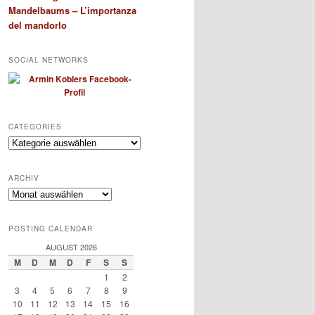
Mandelbaums – L’importanza
del mandorlo
SOCIAL NETWORKS
CATEGORIES
Categories
ARCHIV
Archiv
POSTING CALENDAR
AUGUST 2026
M
D
M
D
F
S
S
1
2
3
4
5
6
7
8
9
10
11
12
13
14
15
16