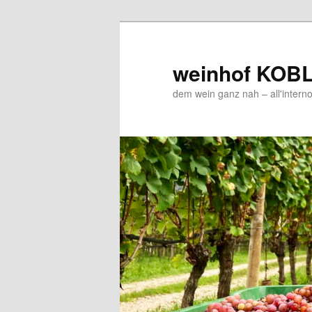
Zum
Zum
Inhalt
sekundären
wechseln
Inhalt
weinhof KOB
wechseln
dem wein ganz nah – all'interno