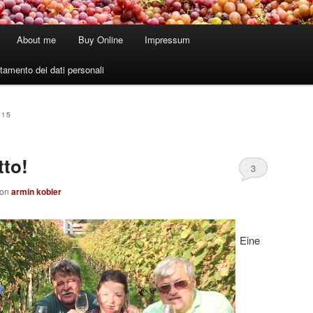
About me
Buy Online
Impressum
tamento dei dati personali
015
tto!
3
von
armin kobler
Eine