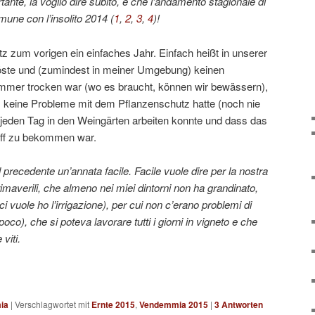
ante, la voglio dire subito, è che l’andamento stagionale di
mune con l’insolito 2014 (
1
,
2
,
3
,
4
)!
 zum vorigen ein einfaches Jahr. Einfach heißt in unserer
öste und (zumindest in meiner Umgebung) keinen
mmer trocken war (wo es braucht, können wir bewässern),
keine Probleme mit dem Pflanzenschutz hatte (noch nie
 jeden Tag in den Weingärten arbeiten konnte und dass das
iff zu bekommen war.
al precedente un’annata facile. Facile vuole dire per la nostra
maverili, che almeno nei miei dintorni non ha grandinato,
ci vuole ho l’irrigazione), per cui non c’erano problemi di
poco), che si poteva lavorare tutti i giorni in vigneto e che
 viti.
ia
|
Verschlagwortet mit
Ernte 2015
,
Vendemmia 2015
|
3
Antworten