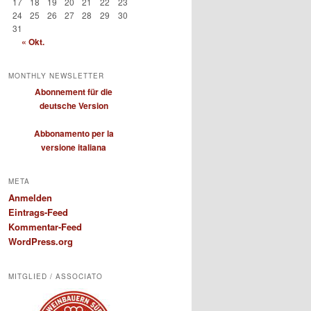
17
18
19
20
21
22
23
24
25
26
27
28
29
30
31
« Okt.
MONTHLY NEWSLETTER
Abonnement für die
deutsche Version
Abbonamento per la
versione italiana
META
Anmelden
Eintrags-Feed
Kommentar-Feed
WordPress.org
MITGLIED / ASSOCIATO