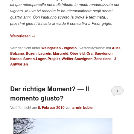
cinque microparcelle sono distribuite in modo randomizzato nel
vigneto, le uve ivi raccolte le ho microvinificate negli scorsi
quattro anni. Con l’autunno scorso la prova è terminata, i
prossimi giorni l’innesto al verde li convertirà a Pinot grigio.
Weiterlesen
→
Veröffentlicht unter
Weingarten - Vigneto
|
Verschlagwortet mit
Auer
,
Bolzano
,
Bozen
,
Lagrein
,
Margreid
,
Oberfeld
,
Ora
,
Sauvignon
bianco
,
Sorten-Lagen-Projekt
,
Weißer Sauvignon
,
Zonazione
|
3
Antworten
Der richtige Moment? — Il
1
momento giusto?
Veröffentlicht am
8. Februar 2010
von
armin kobler