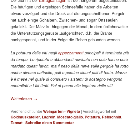
Der Schnitt der
Ertragsanlagen
ist seit längerem abgeschlossen.
Die häufigen und ergiebigen Schneefälle haben die Arbeiten
etwas verzögert und der Druck auf die ungeschnittenen Pergeln
hat auch einige Schaltern, Zwischen- und sogar Ortssäulen
geknickt. Der März ist hingegen der Monat, in dem üblicherweise
die Unterstützungsgerüste „aufgerichtet“, d.h. die Drähte
nachgespannt, und in der Folge die Reben gebunden werden.
La potatura delle viti negli
appezzamenti
principali è terminata già
da tempo. Le ripetute e abbondanti nevicate non solo hanno però
ritardato questi lavori, ma il peso della neve sulle pergole ha rotto
anche diverse catinelle, pali e persino alcuni pali di testa. Marzo
è il mese nel quale di consueto i sistemi di sostegno vengono
controllati e i fili tirati. Poi si passa alla legatura delle viti.
Weiterlesen
→
Veröffentlicht unter
Weingarten - Vigneto
|
Verschlagwortet mit
Goldmuskateller
,
Lagrein
,
Moscato giallo
,
Potatura
,
Rebschnitt
,
Tannat
|
Schreibe einen Kommentar