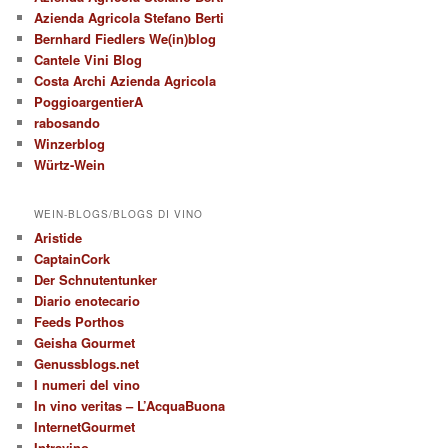
Azienda Agricola Stefano Berti
Bernhard Fiedlers We(in)blog
Cantele Vini Blog
Costa Archi Azienda Agricola
PoggioargentierA
rabosando
Winzerblog
Würtz-Wein
WEIN-BLOGS/BLOGS DI VINO
Aristide
CaptainCork
Der Schnutentunker
Diario enotecario
Feeds Porthos
Geisha Gourmet
Genussblogs.net
I numeri del vino
In vino veritas – L’AcquaBuona
InternetGourmet
Intravino