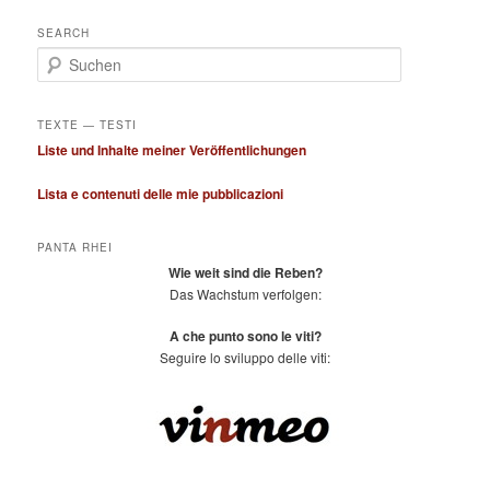
SEARCH
S
u
c
h
TEXTE — TESTI
e
Liste und Inhalte meiner Veröffentlichungen
n
Lista e contenuti delle mie pubblicazioni
PANTA RHEI
Wie weit sind die Reben?
Das Wachstum verfolgen:
A che punto sono le viti?
Seguire lo sviluppo delle viti: