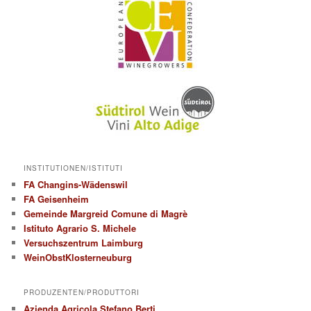
INSTITUTIONEN/ISTITUTI
FA Changins-Wädenswil
FA Geisenheim
Gemeinde Margreid Comune di Magrè
Istituto Agrario S. Michele
Versuchszentrum Laimburg
WeinObstKlosterneuburg
PRODUZENTEN/PRODUTTORI
Azienda Agricola Stefano Berti