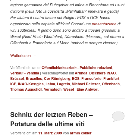
regione germanica del Ruhrgebiet ed infine a Francoforte ed i suoi
d’intorni (nella foto la cosìdetta „Mainhattan“ innevata e gelida).
Per aiutare il nostro lavoro nel Belgio l’EOS e l’ICE hanno
organizzato nella capitale all’Hotel Conrad una
presentazione
di
vini sudtirolesi. Il giorno dopo sono andato a trovare grossisti a
Wesel (Nord-Rhein-Westfalen), Dürrenheim (Hessen), sul ritorno a
Offenbach e Francoforte sul Meno (ambedue sempre Hessen).
Weiterlesen
→
Veröffentlicht unter
Öffentlichkeitsarbeit - Pubbliche relazioni
,
Verkauf - Vendita
|
Verschlagwortet mit
Arunda
,
Bicchiere INAO
,
Brüssel
,
Bruxelles
,
Cor Römigberg
,
EOS
,
Francoforte
,
Frankfurt
,
ICE
,
INAO-Kostglas
,
Lafoa
,
Lagrein
,
Michael Reiterer
,
Offenbach
,
Thomas Augschöll
,
Vernatsch
,
Wesel
|
Eine
Antwort
Schnitt der letzten Reben –
Potatura delle ultime viti
Veröffentlicht am
11. März 2009
von
armin kobler