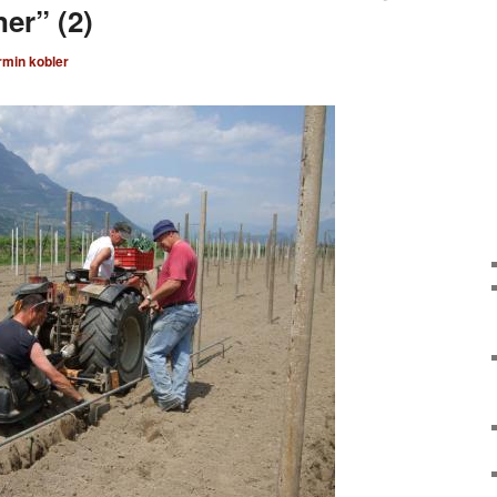
er” (2)
rmin kobler