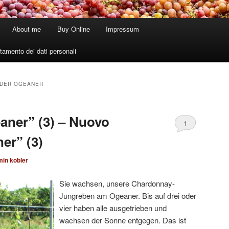
About me
Buy Online
Impressum
tamento dei dati personali
DER OGEANER
aner” (3) – Nuovo
1
er” (3)
min kobler
Sie wachsen, unsere Chardonnay-
Jungreben am Ogeaner. Bis auf drei oder
vier haben alle ausgetrieben und
wachsen der Sonne entgegen. Das ist