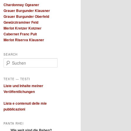
Chardonnay Ogeaner
Grauer Burgunder Klausner
Grauer Burgunder Oberfeld
Gewürztraminer Feld
Merlot Kretzer Kotzner
Cabernet Franc Puit
Merlot Riserva Klausner
SEARCH
S
u
c
h
TEXTE — TESTI
e
Liste und Inhalte meiner
n
Veröffentlichungen
Lista e contenuti delle mie
pubblicazioni
PANTA RHEI
Wie weit sind die Reben?