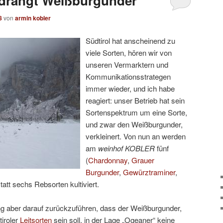
drängt Weißburgunder
8
von
armin kobler
Südtirol hat anscheinend zu
viele Sorten, hören wir von
unseren Vermarktern und
Kommunikationsstrategen
immer wieder, und ich habe
reagiert: unser Betrieb hat sein
Sortenspektrum um eine Sorte,
und zwar den Weißburgunder,
verkleinert. Von nun an werden
am
weinhof KOBLER
fünf
(
Chardonnay
,
Grauer
Burgunder
,
Gewürztraminer
,
tatt sechs Rebsorten kultiviert.
ung aber darauf zurückzuführen, dass der Weißburgunder,
tiroler
Leitsorten
sein soll, in der Lage „Ogeaner“ keine