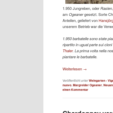
1.950 Jungreben, oder
Raslen
am
Ogeaner
gesetzt. Sorte C
Anteilen, geliefert von
Hansjörg
unserem Betrieb war die Verw
1.950 barbatelle sono state pian
ripartito in ugual parte sui clo
Thaler
. La prima volta nella no
piantare le barbatelle.
Weiterlesen
→
Veröffentlicht unter
Weingarten - Vig
nuovo
,
Margreider Ogeaner
,
Neuan
einen Kommentar