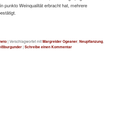
in punkto Weinqualität erbracht hat, mehrere
stätigt.
neto
|
Verschlagwortet mit
Margreider Ogeaner
,
Neupflanzung
,
ißburgunder
|
Schreibe einen Kommentar