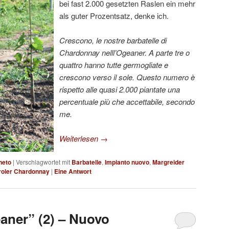
bei fast 2.000 gesetzten Raslen ein mehr
als guter Prozentsatz, denke ich.
Crescono, le nostre barbatelle di
Chardonnay nelll’Ogeaner. A parte tre o
quattro hanno tutte germogliate e
crescono verso il sole. Questo numero è
rispetto alle quasi 2.000 piantate una
percentuale più che accettabile, secondo
me.
Weiterlesen
→
neto
|
Verschlagwortet mit
Barbatelle
,
Impianto nuovo
,
Margreider
roler Chardonnay
|
Eine
Antwort
aner” (2) – Nuovo