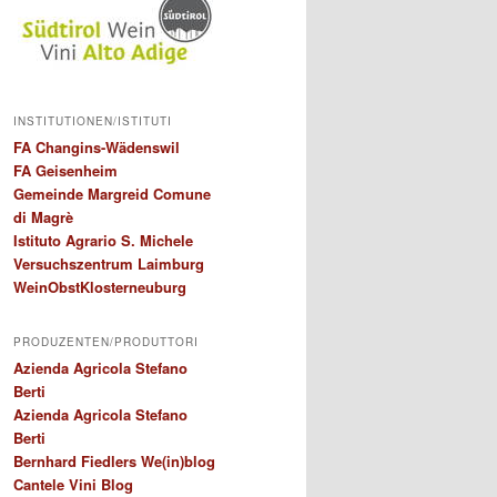
INSTITUTIONEN/ISTITUTI
FA Changins-Wädenswil
FA Geisenheim
Gemeinde Margreid Comune
di Magrè
Istituto Agrario S. Michele
Versuchszentrum Laimburg
WeinObstKlosterneuburg
PRODUZENTEN/PRODUTTORI
Azienda Agricola Stefano
Berti
Azienda Agricola Stefano
Berti
Bernhard Fiedlers We(in)blog
Cantele Vini Blog