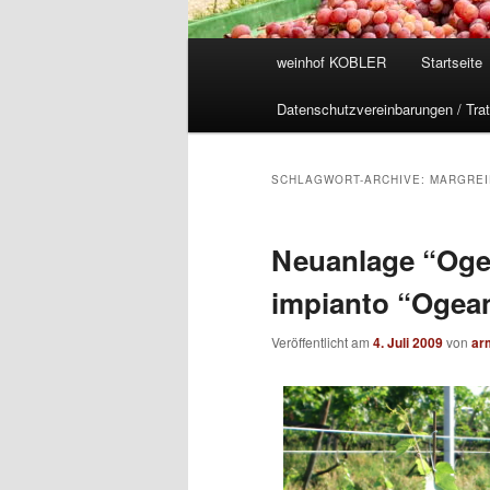
Hauptmenü
weinhof KOBLER
Startseite
Datenschutzvereinbarungen / Trat
SCHLAGWORT-ARCHIVE:
MARGREI
Neuanlage “Oge
impianto “Ogean
Veröffentlicht am
4. Juli 2009
von
ar