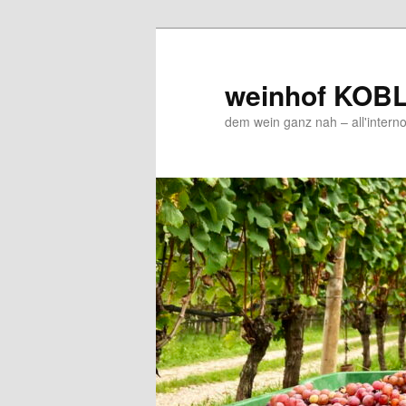
Zum
Zum
Inhalt
sekundären
wechseln
Inhalt
weinhof KOB
wechseln
dem wein ganz nah – all'interno