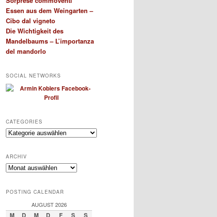
Sorprese commoventi
Essen aus dem Weingarten –
Cibo dal vigneto
Die Wichtigkeit des
Mandelbaums – L’importanza
del mandorlo
SOCIAL NETWORKS
CATEGORIES
Categories
ARCHIV
Archiv
POSTING CALENDAR
AUGUST 2026
M
D
M
D
F
S
S