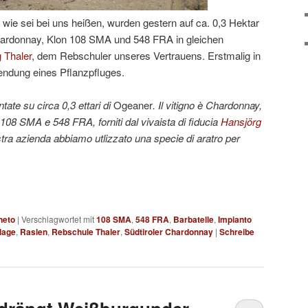
, wie sei bei uns heißen, wurden gestern auf ca. 0,3 Hektar
hardonnay, Klon 108 SMA und 548 FRA in gleichen
 Thaler,
dem Rebschuler unseres Vertrauens. Erstmalig in
endung eines Pflanzpfluges.
tate su circa 0,3 ettari di
Ogeaner
. Il vitigno è Chardonnay,
ni 108 SMA e 548 FRA, forniti dal vivaista di fiducia
Hansjörg
stra azienda abbiamo utlizzato una specie di aratro per
neto
|
Verschlagwortet mit
108 SMA
,
548 FRA
,
Barbatelle
,
Impianto
lage
,
Raslen
,
Rebschule Thaler
,
Südtiroler Chardonnay
|
Schreibe