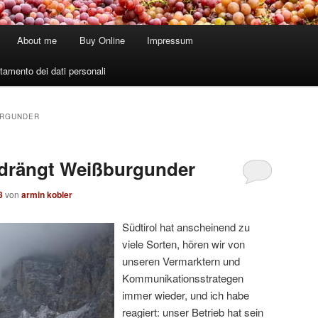
About me
Buy Online
Impressum
tamento dei dati personali
RGUNDER
drängt Weißburgunder
8
von
armin kobler
Südtirol hat anscheinend zu
viele Sorten, hören wir von
unseren Vermarktern und
Kommunikationsstrategen
immer wieder, und ich habe
reagiert: unser Betrieb hat sein