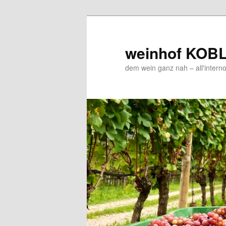
Zum
Zum
Inhalt
sekundären
wechseln
Inhalt
weinhof KOB
wechseln
dem wein ganz nah – all'interno