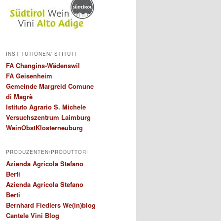
INSTITUTIONEN/ISTITUTI
FA Changins-Wädenswil
FA Geisenheim
Gemeinde Margreid Comune
di Magrè
Istituto Agrario S. Michele
Versuchszentrum Laimburg
WeinObstKlosterneuburg
PRODUZENTEN/PRODUTTORI
Azienda Agricola Stefano
Berti
Azienda Agricola Stefano
Berti
Bernhard Fiedlers We(in)blog
Cantele Vini Blog