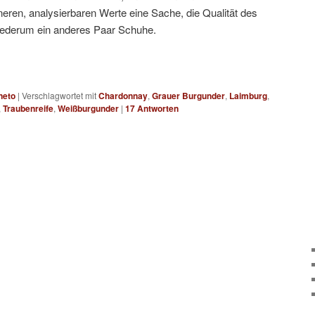
eren, analysierbaren Werte eine Sache, die Qualität des
wiederum ein anderes Paar Schuhe.
neto
|
Verschlagwortet mit
Chardonnay
,
Grauer Burgunder
,
Laimburg
,
,
Traubenreife
,
Weißburgunder
|
17
Antworten