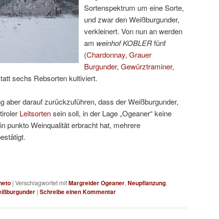
Sortenspektrum um eine Sorte,
und zwar den Weißburgunder,
verkleinert. Von nun an werden
am
weinhof KOBLER
fünf
(
Chardonnay
,
Grauer
Burgunder
,
Gewürztraminer
,
tatt sechs Rebsorten kultiviert.
ung aber darauf zurückzuführen, dass der Weißburgunder,
tiroler
Leitsorten
sein soll, in der Lage „Ogeaner“ keine
in punkto Weinqualität erbracht hat, mehrere
stätigt.
neto
|
Verschlagwortet mit
Margreider Ogeaner
,
Neupflanzung
,
ißburgunder
|
Schreibe einen Kommentar