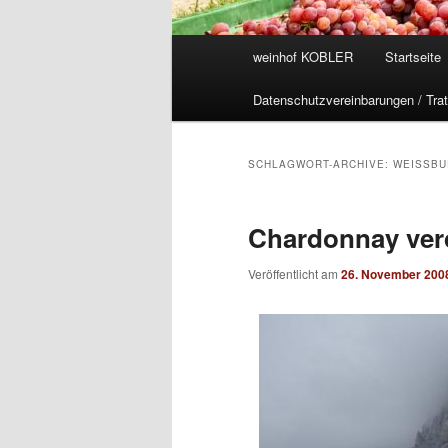
Hauptmenü
weinhof KOBLER
Startseite
Datenschutzvereinbarungen / Trat
SCHLAGWORT-ARCHIVE:
WEISSBU
Chardonnay ver
Veröffentlicht am
26. November 200