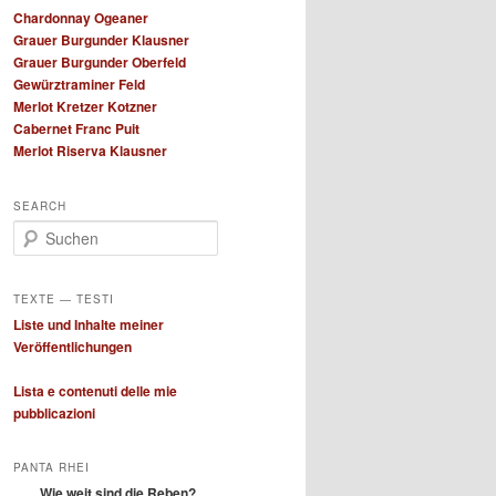
Chardonnay Ogeaner
Grauer Burgunder Klausner
Grauer Burgunder Oberfeld
Gewürztraminer Feld
Merlot Kretzer Kotzner
Cabernet Franc Puit
Merlot Riserva Klausner
SEARCH
S
u
c
h
TEXTE — TESTI
e
Liste und Inhalte meiner
n
Veröffentlichungen
Lista e contenuti delle mie
pubblicazioni
PANTA RHEI
Wie weit sind die Reben?