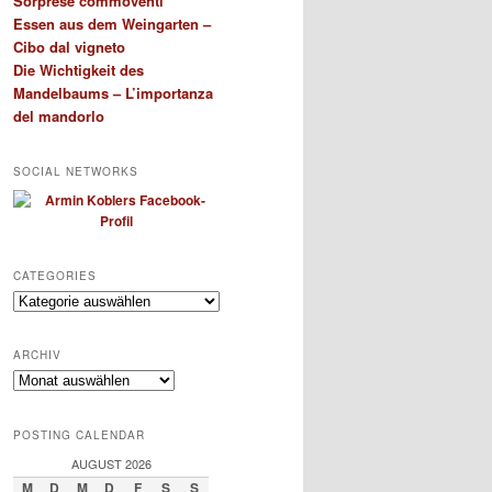
Sorprese commoventi
Essen aus dem Weingarten –
Cibo dal vigneto
Die Wichtigkeit des
Mandelbaums – L’importanza
del mandorlo
SOCIAL NETWORKS
CATEGORIES
Categories
ARCHIV
Archiv
POSTING CALENDAR
AUGUST 2026
M
D
M
D
F
S
S