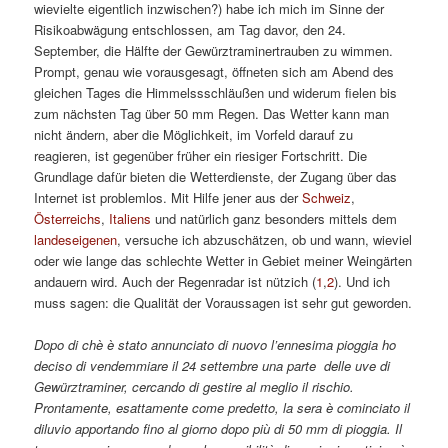
wievielte eigentlich inzwischen?) habe ich mich im Sinne der
Risikoabwägung entschlossen, am Tag davor, den 24.
September, die Hälfte der Gewürztraminertrauben zu wimmen.
Prompt, genau wie vorausgesagt, öffneten sich am Abend des
gleichen Tages die Himmelssschläußen und widerum fielen bis
zum nächsten Tag über 50 mm Regen. Das Wetter kann man
nicht ändern, aber die Möglichkeit, im Vorfeld darauf zu
reagieren, ist gegenüber früher ein riesiger Fortschritt. Die
Grundlage dafür bieten die Wetterdienste, der Zugang über das
Internet ist problemlos. Mit Hilfe jener aus der
Schweiz
,
Österreichs
,
Italiens
und natürlich ganz besonders mittels dem
landeseigenen
, versuche ich abzuschätzen, ob und wann, wieviel
oder wie lange das schlechte Wetter in Gebiet meiner Weingärten
andauern wird. Auch der Regenradar ist nützich (
1
,
2
). Und ich
muss sagen: die Qualität der Voraussagen ist sehr gut geworden.
Dopo di chè è stato annunciato di nuovo l’ennesima pioggia ho
deciso di vendemmiare il 24 settembre una parte delle uve di
Gewürztraminer, cercando di gestire al meglio il rischio.
Prontamente, esattamente come predetto, la sera è cominciato il
diluvio apportando fino al giorno dopo più di 50 mm di pioggia. Il