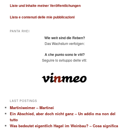
e
Liste und Inhalte meiner Veröffentlichungen
n
Lista e contenuti delle mie pubblicazioni
PANTA RHEI
Wie weit sind die Reben?
Das Wachstum verfolgen:
A che punto sono le viti?
Seguire lo sviluppo delle viti:
LAST POSTINGS
Martiniweimer – Martinei
Ein Abschied, aber doch nicht ganz – Un addio ma non del
tutto
Was bedeutet eigentlich Hagel im Weinbau? – Cosa significa