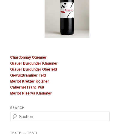
Chardonnay Ogeaner
Grauer Burgunder Klausner
Grauer Burgunder Oberfeld
Gewürztraminer Feld
Merlot Kretzer Kotzner
Cabernet Franc Puit
Merlot Riserva Klausner
SEARCH
S
u
c
h
TEXTE — TESTI