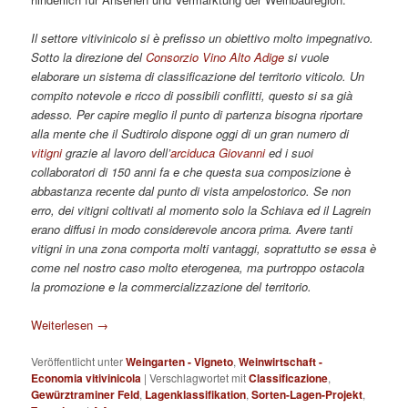
Il settore vitivinicolo si è prefisso un obiettivo molto impegnativo.
Sotto la direzione del
Consorzio Vino Alto Adige
si vuole
elaborare un sistema di classificazione del territorio viticolo. Un
compito notevole e ricco di possibili conflitti, questo si sa già
adesso. Per capire meglio il punto di partenza bisogna riportare
alla mente che il Sudtirolo dispone oggi di un gran numero di
vitigni
grazie al lavoro dell’
arciduca Giovanni
ed i suoi
collaboratori di 150 anni fa e che questa sua composizione è
abbastanza recente dal punto di vista ampelostorico. Se non
erro, dei vitigni coltivati al momento solo la Schiava ed il Lagrein
erano diffusi in modo considerevole ancora prima. Avere tanti
vitigni in una zona comporta molti vantaggi, soprattutto se essa è
come nel nostro caso molto eterogenea, ma purtroppo ostacola
la promozione e la commercializzazione del territorio.
Weiterlesen
→
Veröffentlicht unter
Weingarten - Vigneto
,
Weinwirtschaft -
Economia vitivinicola
|
Verschlagwortet mit
Classificazione
,
Gewürztraminer Feld
,
Lagenklassifikation
,
Sorten-Lagen-Projekt
,