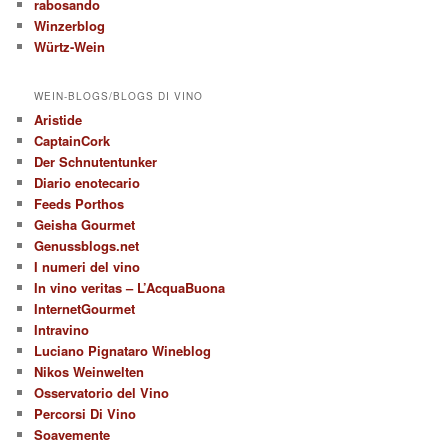
rabosando
Winzerblog
Würtz-Wein
WEIN-BLOGS/BLOGS DI VINO
Aristide
CaptainCork
Der Schnutentunker
Diario enotecario
Feeds Porthos
Geisha Gourmet
Genussblogs.net
I numeri del vino
In vino veritas – L’AcquaBuona
InternetGourmet
Intravino
Luciano Pignataro Wineblog
Nikos Weinwelten
Osservatorio del Vino
Percorsi Di Vino
Soavemente