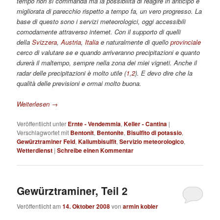
tempo non si commanda ma la possibilità di reagire in anticipo è
migliorata di parecchio rispetto a tempo fa, un vero progresso. La
base di questo sono i servizi meteorologici, oggi accessibili
comodamente attraverso internet. Con il supporto di quelli
della
Svizzera
,
Austria
,
Italia
e naturalmente di quello
provinciale
cerco di valutare se e quando arriveranno precipitazioni e quanto
durerà il maltempo, sempre nella zona dei miei vigneti. Anche il
radar delle precipitazioni è molto utile (
1
,
2
). E devo dire che la
qualità delle previsioni e ormai molto buona.
Weiterlesen
→
Veröffentlicht unter
Ernte - Vendemmia
,
Keller - Cantina
|
Verschlagwortet mit
Bentonit
,
Bentonite
,
Bisulfito di potassio
,
Gewürztraminer Feld
,
Kaliumbisulfit
,
Servizio meteorologico
,
Wetterdienst
|
Schreibe einen Kommentar
Gewürztraminer, Teil 2
Veröffentlicht am
14. Oktober 2008
von
armin kobler